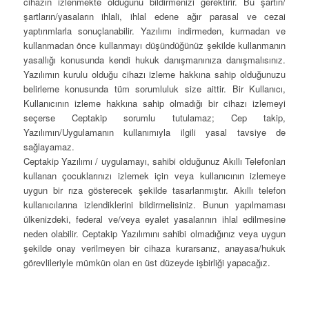
cihazın izlenmekte olduğunu bildirmenizi gerektirir. Bu şartın/
şartların/yasaların ihlali, ihlal edene ağır parasal ve cezai
yaptırımlarla sonuçlanabilir. Yazılımı indirmeden, kurmadan ve
kullanmadan önce kullanmayı düşündüğünüz şekilde kullanmanın
yasallığı konusunda kendi hukuk danışmanınıza danışmalısınız.
Yazılımın kurulu olduğu cihazı izleme hakkına sahip olduğunuzu
belirleme konusunda tüm sorumluluk size aittir. Bir Kullanıcı,
Kullanıcının izleme hakkına sahip olmadığı bir cihazı izlemeyi
seçerse Ceptakip sorumlu tutulamaz; Cep takip,
Yazılımın/Uygulamanın kullanımıyla ilgili yasal tavsiye de
sağlayamaz.
Ceptakip Yazılımı / uygulamayı, sahibi olduğunuz Akıllı Telefonları
kullanan çocuklarınızı izlemek için veya kullanıcının izlemeye
uygun bir rıza gösterecek şekilde tasarlanmıştır. Akıllı telefon
kullanıcılarına izlendiklerini bildirmelisiniz. Bunun yapılmaması
ülkenizdeki, federal ve/veya eyalet yasalarının ihlal edilmesine
neden olabilir. Ceptakip Yazılımını sahibi olmadığınız veya uygun
şekilde onay verilmeyen bir cihaza kurarsanız, anayasa/hukuk
görevlileriyle mümkün olan en üst düzeyde işbirliği yapacağız.