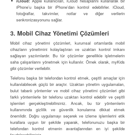
iCloud:
Apple kullanıcıları, iCloud hesaplarını kullanarak bir
iPhone’u başka bir iPhone’dan kontrol edebilirler. iCloud,
fotoğraflar, takvimler, notlar ve diğer verilerin
senkronizasyonunu sağlar.
3. Mobil Cihaz Yönetimi Çözümleri
Mobil cihaz yönetimi çözümleri, kurumsal ortamlarda mobil
cihazların yönetimini kolaylaştıran ve uzaktan kontrol imkanı
sağlayan yazılımlardır. Bu tür çözümler genellikle işletmelerin
saha çalışanlarını yönetmek için kullanılır. Örnek olarak, myKids
gibi çözümler verilebilir.
Telefonu başka bir telefondan kontrol etmek, çeşitli amaçlar için
kullanılabilecek güçlü bir araçtır. Uzaktan yönetim uygulamaları,
bulut tabanlı yöntemler ve mobil cihaz yönetimi çözümleri gibi
farklı yöntemlerle bir telefonu uzaktan kontrol edebilir ve çeşitli
işlemleri gerçekleştirebilirsiniz. Ancak, bu tür yöntemlerin
kullanımında gizlilik ve güvenlik konularına dikkat etmek
önemlidir. Doğru uygulamayı seçerek ve izleme işlemlerini etik
kurallara uygun bir şekilde yaparak, telefonunuzu başka bir
telefondan kontrol etmenin avantajlarından en iyi şekilde
faydalanabilirsiniz.