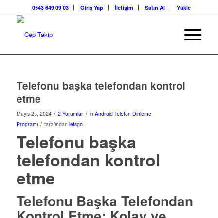
0543 649 09 03
Giriş Yap
İletişim
Satın Al
Yükle
Telefonu başka telefondan kontrol
etme
/
/
Mayıs 25, 2024
2 Yorumlar
in
Android Telefon Dinleme
/
Programı
tarafından
letsgo
Telefonu başka
telefondan kontrol
etme
Telefonu Başka Telefondan
Kontrol Etme: Kolay ve