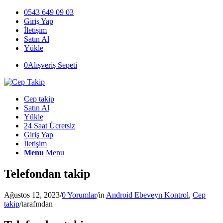
0543 649 09 03
Giriş Yap
İletişim
Satın Al
Yükle
0
Alışveriş Sepeti
Cep takip
Satın Al
Yükle
24 Saat Ücretsiz
Giriş Yap
İletişim
Menu
Menu
Telefondan takip
Ağustos 12, 2023
/
0 Yorumlar
/
in
Android Ebeveyn Kontrol
,
Cep
takip
/
tarafından