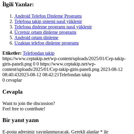
İlgili Yazılar:
Android Telefon Dinleme Programı
Telefona takip sistemi nasıl yüklenir
Telefona dinleme programı nasıl yüklenir
Ücretsiz ortam dinleme programı
Android ortam dinleme
Uzaktan telefon dinleme programı
Etiketler:
Telefondan takip
https://www.ceptakip.net/wp-content/uploads/2025/01/Cep-takip-
giris-paneli.png
0
0
https://www.ceptakip.net/wp-
content/uploads/2025/01/Cep-takip-giris-paneli.png
2023-08-12
08:40:43
2023-08-12 08:42:21
Telefondan takip
0
cevaplar
Cevapla
Want to join the discussion?
Feel free to contribute!
Bir yanıt yazın
E-posta adresiniz yayınlanmayacak.
Gerekli alanlar
*
ile