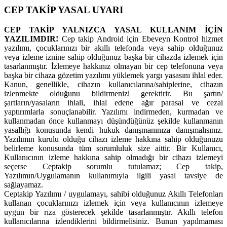
CEP TAKİP YASAL UYARI
CEP TAKİP YALNIZCA YASAL KULLANIM İÇİN
YAZILIMDIR!
Cep takip Android için Ebeveyn Kontrol hizmet
yazılımı, çocuklarınızı bir akıllı telefonda veya sahip olduğunuz
veya izleme iznine sahip olduğunuz başka bir cihazda izlemek için
tasarlanmıştır. İzlemeye hakkınız olmayan bir cep telefonuna veya
başka bir cihaza gözetim yazılımı yüklemek yargı yasasını ihlal eder.
Kanun, genellikle, cihazın kullanıcılarına/sahiplerine, cihazın
izlenmekte olduğunu bildirmenizi gerektirir. Bu şartın/
şartların/yasaların ihlali, ihlal edene ağır parasal ve cezai
yaptırımlarla sonuçlanabilir. Yazılımı indirmeden, kurmadan ve
kullanmadan önce kullanmayı düşündüğünüz şekilde kullanmanın
yasallığı konusunda kendi hukuk danışmanınıza danışmalısınız.
Yazılımın kurulu olduğu cihazı izleme hakkına sahip olduğunuzu
belirleme konusunda tüm sorumluluk size aittir. Bir Kullanıcı,
Kullanıcının izleme hakkına sahip olmadığı bir cihazı izlemeyi
seçerse Ceptakip sorumlu tutulamaz; Cep takip,
Yazılımın/Uygulamanın kullanımıyla ilgili yasal tavsiye de
sağlayamaz.
Ceptakip Yazılımı / uygulamayı, sahibi olduğunuz Akıllı Telefonları
kullanan çocuklarınızı izlemek için veya kullanıcının izlemeye
uygun bir rıza gösterecek şekilde tasarlanmıştır. Akıllı telefon
kullanıcılarına izlendiklerini bildirmelisiniz. Bunun yapılmaması