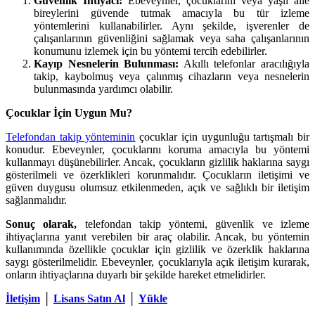
Güvenlik İhtiyacı:
Ebeveynler, çocuklarını veya yaşlı aile
bireylerini güvende tutmak amacıyla bu tür izleme
yöntemlerini kullanabilirler. Aynı şekilde, işverenler de
çalışanlarının güvenliğini sağlamak veya saha çalışanlarının
konumunu izlemek için bu yöntemi tercih edebilirler.
Kayıp Nesnelerin Bulunması:
Akıllı telefonlar aracılığıyla
takip, kaybolmuş veya çalınmış cihazların veya nesnelerin
bulunmasında yardımcı olabilir.
Çocuklar İçin Uygun Mu?
Telefondan takip yönteminin
çocuklar için uygunluğu tartışmalı bir
konudur. Ebeveynler, çocuklarını koruma amacıyla bu yöntemi
kullanmayı düşünebilirler. Ancak, çocukların gizlilik haklarına saygı
gösterilmeli ve özerklikleri korunmalıdır. Çocukların iletişimi ve
güven duygusu olumsuz etkilenmeden, açık ve sağlıklı bir iletişim
sağlanmalıdır.
Sonuç olarak,
telefondan takip yöntemi, güvenlik ve izleme
ihtiyaçlarına yanıt verebilen bir araç olabilir. Ancak, bu yöntemin
kullanımında özellikle çocuklar için gizlilik ve özerklik haklarına
saygı gösterilmelidir. Ebeveynler, çocuklarıyla açık iletişim kurarak,
onların ihtiyaçlarına duyarlı bir şekilde hareket etmelidirler.
İletişim
│
Lisans Satın Al
│
Yükle