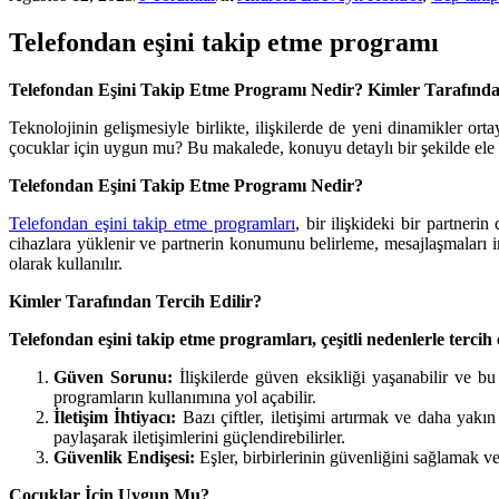
Telefondan eşini takip etme programı
Telefondan Eşini Takip Etme Programı Nedir? Kimler Tarafında
Teknolojinin gelişmesiyle birlikte, ilişkilerde de yeni dinamikler ort
çocuklar için uygun mu? Bu makalede, konuyu detaylı bir şekilde ele 
Telefondan Eşini Takip Etme Programı Nedir?
Telefondan eşini takip etme programları
, bir ilişkideki bir partneri
cihazlara yüklenir ve partnerin konumunu belirleme, mesajlaşmaları in
olarak kullanılır.
Kimler Tarafından Tercih Edilir?
Telefondan eşini takip etme programları, çeşitli nedenlerle tercih e
Güven Sorunu:
İlişkilerde güven eksikliği yaşanabilir ve b
programların kullanımına yol açabilir.
İletişim İhtiyacı:
Bazı çiftler, iletişimi artırmak ve daha yakı
paylaşarak iletişimlerini güçlendirebilirler.
Güvenlik Endişesi:
Eşler, birbirlerinin güvenliğini sağlamak v
Çocuklar İçin Uygun Mu?