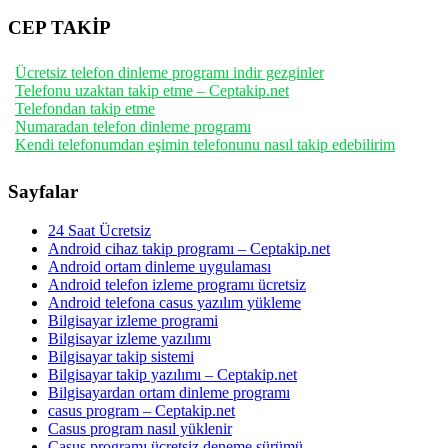
CEP TAKİP
Ücretsiz telefon dinleme programı indir gezginler
Telefonu uzaktan takip etme – Ceptakip.net
Telefondan takip etme
Numaradan telefon dinleme programı
Kendi telefonumdan eşimin telefonunu nasıl takip edebilirim
Sayfalar
24 Saat Ücretsiz
Android cihaz takip programı – Ceptakip.net
Android ortam dinleme uygulaması
Android telefon izleme programı ücretsiz
Android telefona casus yazılım yükleme
Bilgisayar izleme programi
Bilgisayar izleme yazılımı
Bilgisayar takip sistemi
Bilgisayar takip yazılımı – Ceptakip.net
Bilgisayardan ortam dinleme programı
casus program – Ceptakip.net
Casus program nasıl yüklenir
Casus programı ücretsiz deneme sürümü