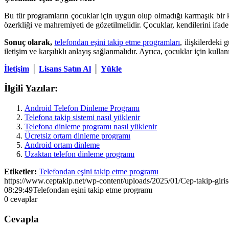
Bu tür programların çocuklar için uygun olup olmadığı karmaşık bir 
özerkliği ve mahremiyeti de gözetilmelidir. Çocuklar, kendilerini ifade
Sonuç olarak,
telefondan eşini takip etme programları
, ilişkilerdeki
iletişim ve karşılıklı anlayış sağlanmalıdır. Ayrıca, çocuklar için kull
İletişim
│
Lisans Satın Al
│
Yükle
İlgili Yazılar:
Android Telefon Dinleme Programı
Telefona takip sistemi nasıl yüklenir
Telefona dinleme programı nasıl yüklenir
Ücretsiz ortam dinleme programı
Android ortam dinleme
Uzaktan telefon dinleme programı
Etiketler:
Telefondan eşini takip etme programı
https://www.ceptakip.net/wp-content/uploads/2025/01/Cep-takip-giris
08:29:49
Telefondan eşini takip etme programı
0
cevaplar
Cevapla