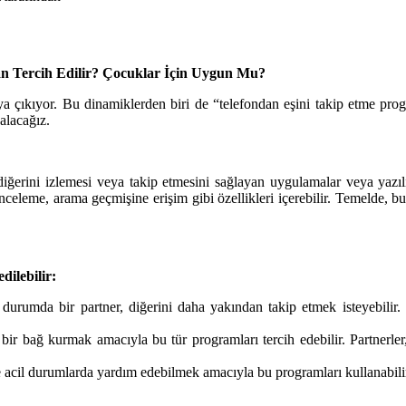
n Tercih Edilir? Çocuklar İçin Uygun Mu?
aya çıkıyor. Bu dinamiklerden biri de “telefondan eşini takip etme prog
alacağız.
n diğerini izlemesi veya takip etmesini sağlayan uygulamalar veya yazılı
celeme, arama geçmişine erişim gibi özellikleri içerebilir. Temelde, bu 
dilebilir:
u durumda bir partner, diğerini daha yakından takip etmek isteyebili
n bir bağ kurmak amacıyla bu tür programları tercih edebilir. Partnerl
e acil durumlarda yardım edebilmek amacıyla bu programları kullanabilir