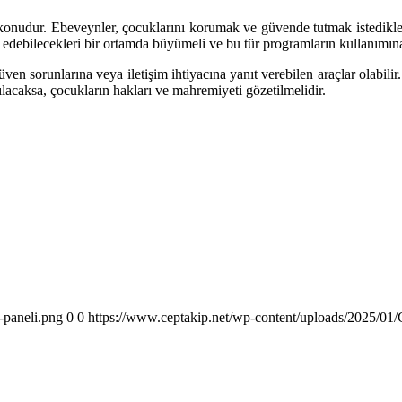
konudur. Ebeveynler, çocuklarını korumak ve güvende tutmak istedikler
 edebilecekleri bir ortamda büyümeli ve bu tür programların kullanımına 
 güven sorunlarına veya iletişim ihtiyacına yanıt verebilen araçlar olabili
anılacaksa, çocukların hakları ve mahremiyeti gözetilmelidir.
-paneli.png
0
0
https://www.ceptakip.net/wp-content/uploads/2025/01/C