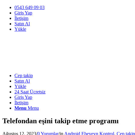
0543 649 09 03
Giriş Yap
İletişim
Satın Al
Yükle
Cep takip
Satın Al
Yükle
24 Saat Ücretsiz
Giriş Yap
İletişim
Menu
Menu
Telefondan eşini takip etme programı
Ağustos 12, 2023
/
0 Yorumlar
/
in
Android Ebeveyn Kontrol
,
Cep takip