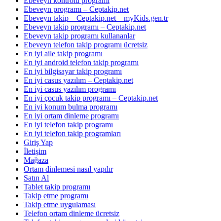
Ebeveyn kontrolü programı
Ebeveyn programı – Ceptakip.net
Ebeveyn takip – Ceptakip.net – myKids.gen.tr
Ebeveyn takip programı – Ceptakip.net
Ebeveyn takip programı kullananlar
Ebeveyn telefon takip programı ücretsiz
En iyi aile takip programı
En iyi android telefon takip programı
En iyi bilgisayar takip programı
En iyi casus yazılım – Ceptakip.net
En iyi casus yazılım programı
En iyi çocuk takip programı – Ceptakip.net
En iyi konum bulma programı
En iyi ortam dinleme programı
En iyi telefon takip programı
En iyi telefon takip programları
Giriş Yap
İletişim
Mağaza
Ortam dinlemesi nasıl yapılır
Satın Al
Tablet takip programı
Takip etme programı
Takip etme uygulaması
Telefon ortam dinleme ücretsiz