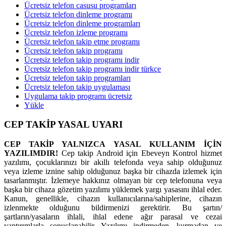
Ücretsiz telefon casusu programları
Ücretsiz telefon dinleme programı
Ücretsiz telefon dinleme programları
Ücretsiz telefon izleme programı
Ücretsiz telefon takip etme programı
Ücretsiz telefon takip programı
Ücretsiz telefon takip programı indir
Ücretsiz telefon takip programı indir türkçe
Ücretsiz telefon takip programları
Ücretsiz telefon takip uygulaması
Uygulama takip programı ücretsiz
Yükle
CEP TAKİP YASAL UYARI
CEP TAKİP YALNIZCA YASAL KULLANIM İÇİN
YAZILIMDIR!
Cep takip Android için Ebeveyn Kontrol hizmet
yazılımı, çocuklarınızı bir akıllı telefonda veya sahip olduğunuz
veya izleme iznine sahip olduğunuz başka bir cihazda izlemek için
tasarlanmıştır. İzlemeye hakkınız olmayan bir cep telefonuna veya
başka bir cihaza gözetim yazılımı yüklemek yargı yasasını ihlal eder.
Kanun, genellikle, cihazın kullanıcılarına/sahiplerine, cihazın
izlenmekte olduğunu bildirmenizi gerektirir. Bu şartın/
şartların/yasaların ihlali, ihlal edene ağır parasal ve cezai
yaptırımlarla sonuçlanabilir. Yazılımı indirmeden, kurmadan ve