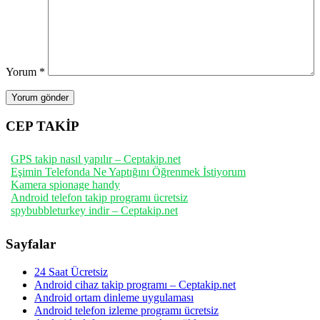
Yorum
*
CEP TAKİP
GPS takip nasıl yapılır – Ceptakip.net
Eşimin Telefonda Ne Yaptığını Öğrenmek İstiyorum
Kamera spionage handy
Android telefon takip programı ücretsiz
spybubbleturkey indir – Ceptakip.net
Sayfalar
24 Saat Ücretsiz
Android cihaz takip programı – Ceptakip.net
Android ortam dinleme uygulaması
Android telefon izleme programı ücretsiz