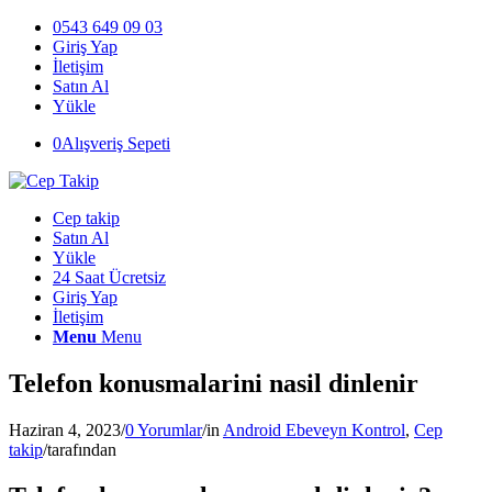
0543 649 09 03
Giriş Yap
İletişim
Satın Al
Yükle
0
Alışveriş Sepeti
Cep takip
Satın Al
Yükle
24 Saat Ücretsiz
Giriş Yap
İletişim
Menu
Menu
Telefon konusmalarini nasil dinlenir
Haziran 4, 2023
/
0 Yorumlar
/
in
Android Ebeveyn Kontrol
,
Cep
takip
/
tarafından