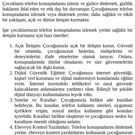
Çocukların telefon konuşmalarını izinsiz ve gizlice dinlemek, gizlilik
haklarını ihlal eden ve etik dışı bir davranıştır. Çocuğunuzun telefon
konuşmalarını izlemek veya dinlemek yerine, daha sağlıklı ve etkili
bir yaklaşım, açık ve dürüst iletişim kurmaktır.
İşte çocuklarınızın telefon konuşmalarını izlemek yerine sağlıklı bir
iletişim kurmanız için bazı öneriler:
Açık İletişim: Çocuğunuzla açık bir iletişim kurun. Güvenli
bir ortamda, çocuğunuzun hislerini, endişelerini ve
deneyimlerini ifade etmelerine olanak tanıyın. Onlara,
konuşmalarında dürüst olmalarını ve size güvenmelerini
sağlayacak bir ilişki kurun.
Dijital Güvenlik Eğitimi: Çocuğunuza internet güvenliği,
kişisel veri koruması ve dijital mahremiyet konularında eğitim
verin. İnternet üzerindeki tehlikeleri ve nasıl güvende
kalacaklarını anlamalarına yardımcı olun. Bilinçli bir şekilde
dijital dünyayı kullanmalarını teşvik edin.
Sınırlar ve Kurallar: Çocuğunuzla birlikte aile kuralları
belirleyin. Bu kurallar, telefon kullanım süreleri, uygunsuz
içeriklere erişim, sosyal medya kullanımı gibi konuları
içerebilir. Kuralları birlikte oluşturun ve çocuğunuza neden bu
kuralların önemli olduğunu anlatın.
Ebeveyn Kontrol Yazılımları: Telefon konuşmalarını dinlemek
yerine, ebeveyn kontrol yazılımlarını kullanarak çocuğunuzun