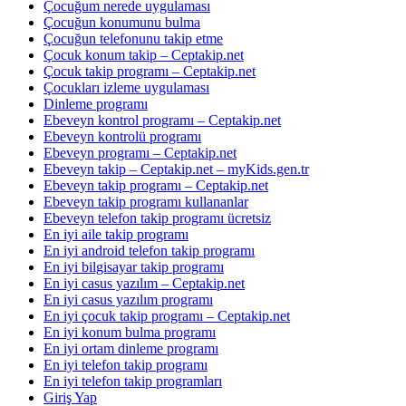
Çocuğum nerede uygulaması
Çocuğun konumunu bulma
Çocuğun telefonunu takip etme
Çocuk konum takip – Ceptakip.net
Çocuk takip programı – Ceptakip.net
Çocukları izleme uygulaması
Dinleme programı
Ebeveyn kontrol programı – Ceptakip.net
Ebeveyn kontrolü programı
Ebeveyn programı – Ceptakip.net
Ebeveyn takip – Ceptakip.net – myKids.gen.tr
Ebeveyn takip programı – Ceptakip.net
Ebeveyn takip programı kullananlar
Ebeveyn telefon takip programı ücretsiz
En iyi aile takip programı
En iyi android telefon takip programı
En iyi bilgisayar takip programı
En iyi casus yazılım – Ceptakip.net
En iyi casus yazılım programı
En iyi çocuk takip programı – Ceptakip.net
En iyi konum bulma programı
En iyi ortam dinleme programı
En iyi telefon takip programı
En iyi telefon takip programları
Giriş Yap