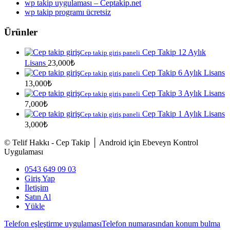
wp takip uygulaması – Ceptakip.net
wp takip programı ücretsiz
Ürünler
Cep Takip 12 Aylık
Cep takip giriş paneli
Lisans
23,000
₺
Cep Takip 6 Aylık Lisans
Cep takip giriş paneli
13,000
₺
Cep Takip 3 Aylık Lisans
Cep takip giriş paneli
7,000
₺
Cep Takip 1 Aylık Lisans
Cep takip giriş paneli
3,000
₺
© Telif Hakkı - Cep Takip │ Android için Ebeveyn Kontrol
Uygulaması
0543 649 09 03
Giriş Yap
İletişim
Satın Al
Yükle
Telefon eşleştirme uygulaması
Telefon numarasından konum bulma