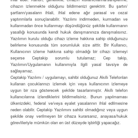
cihazın izlenmekte olduğunu bildirmenizi gerektirir. Bu şartın/
şartların/yasaların ihlali, ihlal edene ağır parasal ve cezai
yaptırımlarla sonuçlanabilir. Yazılımı indirmeden, kurmadan ve
kullanmadan önce kullanmayı düşündüğünüz şekilde kullanmanın
yasallığı konusunda kendi hukuk danışmanınıza danışmalısınız.
Yazılımın kurulu olduğu cihazı izleme hakkına sahip olduğunuzu
belirleme konusunda tüm sorumluluk size aittir. Bir Kullanıcı,
Kullanıcının izleme hakkına sahip olmadığı bir cihazı izlemeyi
seçerse Ceptakip sorumlu tutulamaz; Cep takip,
Yazılımın/Uygulamanın kullanımıyla ilgili yasal tavsiye de
sağlayamaz.
Ceptakip Yazılımı / uygulamayı, sahibi olduğunuz Akıllı Telefonları
kullanan çocuklarınızı izlemek için veya kullanıcının izlemeye
uygun bir rıza gösterecek şekilde tasarlanmıştır. Akıllı telefon
kullanıcılarına izlendiklerini bildirmelisiniz. Bunun yapılmaması
ülkenizdeki, federal ve/veya eyalet yasalarının ihlal edilmesine
neden olabilir. Ceptakip Yazılımını sahibi olmadığınız veya uygun
şekilde onay verilmeyen bir cihaza kurarsanız, anayasa/hukuk
görevlileriyle mümkün olan en üst düzeyde işbirliği yapacağız.