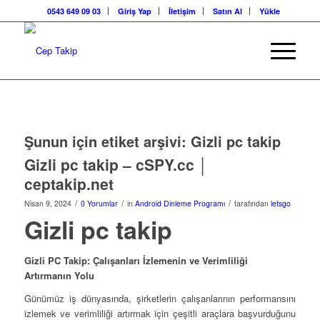
0543 649 09 03
Giriş Yap
İletişim
Satın Al
Yükle
Şunun için etiket arşivi:
Gizli pc takip
Gizli pc takip – cSPY.cc │
ceptakip.net
/
/
/
Nisan 9, 2024
0 Yorumlar
in
Android Dinleme Programı
tarafından
letsgo
Gizli pc takip
Gizli PC Takip: Çalışanları İzlemenin ve Verimliliği
Artırmanın Yolu
Günümüz iş dünyasında, şirketlerin çalışanlarının performansını
izlemek ve verimliliği artırmak için çeşitli araçlara başvurduğunu