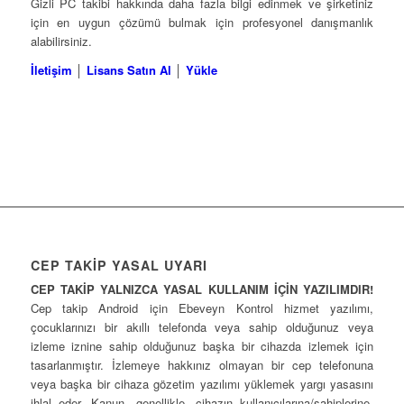
Gizli PC takibi hakkında daha fazla bilgi edinmek ve şirketiniz
için en uygun çözümü bulmak için profesyonel danışmanlık
alabilirsiniz.
İletişim
│
Lisans Satın Al
│
Yükle
CEP TAKİP YASAL UYARI
CEP TAKİP YALNIZCA YASAL KULLANIM İÇİN YAZILIMDIR!
Cep takip Android için Ebeveyn Kontrol hizmet yazılımı,
çocuklarınızı bir akıllı telefonda veya sahip olduğunuz veya
izleme iznine sahip olduğunuz başka bir cihazda izlemek için
tasarlanmıştır. İzlemeye hakkınız olmayan bir cep telefonuna
veya başka bir cihaza gözetim yazılımı yüklemek yargı yasasını
ihlal eder. Kanun, genellikle, cihazın kullanıcılarına/sahiplerine,