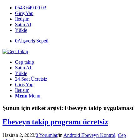
0543 649 09 03
Giriş Yap
İletişim
Satın Al
Yükle
0
Alışveriş Sepeti
Cep takip
Satın Al
Yükle
24 Saat Ücretsiz
Giriş Yap
İletişim
Menu
Menu
Şunun için etiket arşivi:
Ebeveyn takip uygulaması
Ebeveyn takip programı ücretsiz
Haziran 2, 2023
/
0 Yorumlar
/
in
Android Ebeveyn Kontrol
,
Cep