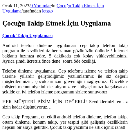
Ocak 11, 2023
/
0 Yorumlar
/
in
Çocuğu Takip Etmek İçin
Uygulama
/
tarafından
letsgo
Çocuğu Takip Etmek İçin Uygulama
Çocuk Takip Uygulaması
Android telefon dinleme uygulaması cep takip telefon takip
programı ile sevdikleriniz her zaman gözünüzün önünde ! İnternet
bağlantı hızınıza göre, 5 dakikada çok kolay yükleyebilirsiniz.
Ayrıca şimdi ücretsiz önce dene, sonra öde özelliği.
Telefon dinleme uygulaması, Cep telefonu izleme ve telefon takip
üzerine yıllardır geliştirdiğimiz yazılımlarımız ile siz değerli
müşterilerimizin, çocuklarınızın güvenliğini sağlıyoruz. Öncelikle
müşteri memnuniyetini ele alıyoruz ve ihtiyaçlarınızı karşılayacak
şekilde en iyi telefon izleme programını sizlere sunuyoruz.
HER MÜŞTERİ BİZİM İÇİN DEĞERLİ! Sevdiklerinizi en az
sizin kadar düşünüyoruz…
Cep takip Programı, en etkili android telefon dinleme, telefon takip,
ortam dinleme, konum takip, yer tespiti gibi gelişmiş özelliklerin
hepsini bir araya getirdik. Çocuk takip yazılımı ile artık içiniz rahat!