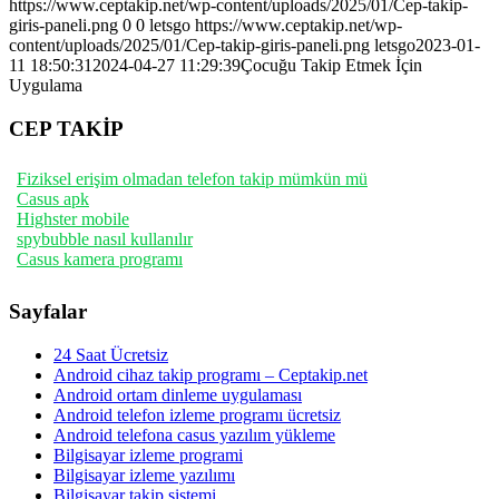
https://www.ceptakip.net/wp-content/uploads/2025/01/Cep-takip-
giris-paneli.png
0
0
letsgo
https://www.ceptakip.net/wp-
content/uploads/2025/01/Cep-takip-giris-paneli.png
letsgo
2023-01-
11 18:50:31
2024-04-27 11:29:39
Çocuğu Takip Etmek İçin
Uygulama
CEP TAKİP
Fiziksel erişim olmadan telefon takip mümkün mü
Casus apk
Highster mobile
spybubble nasıl kullanılır
Casus kamera programı
Sayfalar
24 Saat Ücretsiz
Android cihaz takip programı – Ceptakip.net
Android ortam dinleme uygulaması
Android telefon izleme programı ücretsiz
Android telefona casus yazılım yükleme
Bilgisayar izleme programi
Bilgisayar izleme yazılımı
Bilgisayar takip sistemi