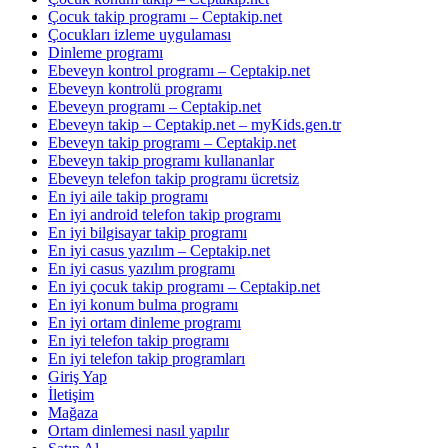
Çocuk takip programı – Ceptakip.net
Çocukları izleme uygulaması
Dinleme programı
Ebeveyn kontrol programı – Ceptakip.net
Ebeveyn kontrolü programı
Ebeveyn programı – Ceptakip.net
Ebeveyn takip – Ceptakip.net – myKids.gen.tr
Ebeveyn takip programı – Ceptakip.net
Ebeveyn takip programı kullananlar
Ebeveyn telefon takip programı ücretsiz
En iyi aile takip programı
En iyi android telefon takip programı
En iyi bilgisayar takip programı
En iyi casus yazılım – Ceptakip.net
En iyi casus yazılım programı
En iyi çocuk takip programı – Ceptakip.net
En iyi konum bulma programı
En iyi ortam dinleme programı
En iyi telefon takip programı
En iyi telefon takip programları
Giriş Yap
İletişim
Mağaza
Ortam dinlemesi nasıl yapılır