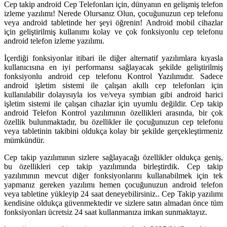
Cep takip android Cep Telefonları için, dünyanın en gelişmiş telefon
izleme yazılımı! Nerede Olursanız Olun, çocuğunuzun cep telefonu
veya android tabletinde her şeyi öğrenin! Android mobil cihazlar
için geliştirilmiş kullanımı kolay ve çok fonksiyonlu cep telefonu
android telefon izleme yazılımı.
İçerdiği fonksiyonlar itibari ile diğer alternatif yazılımlara kıyasla
kullanıcısına en iyi performansı sağlayacak şekilde geliştirilmiş
fonksiyonlu android cep telefonu Kontrol Yazılımıdır. Sadece
android işletim sistemi ile çalışan akıllı cep telefonları için
kullanılabilir dolayısıyla ios ve/veya symbian gibi android harici
işletim sistemi ile çalışan cihazlar için uyumlu değildir. Cep takip
android Telefon Kontrol yazılımının özellikleri arasında, bir çok
özellik bulunmaktadır, bu özellikler ile çocuğunuzun cep telefonu
veya tabletinin takibini oldukça kolay bir şekilde gerçekleştirmeniz
mümkündür.
Cep takip yazılımının sizlere sağlayacağı özellikler oldukça geniş,
bu özellikleri cep takip yazılımında birleştirdik. Cep takip
yazılımının mevcut diğer fonksiyonlarını kullanabilmek için tek
yapmanız gereken yazılımı hemen çocuğunuzun android telefon
veya tabletine yükleyip 24 saat deneyebilirsiniz.. Cep Takip yazılımı
kendisine oldukça güvenmektedir ve sizlere satın almadan önce tüm
fonksiyonları ücretsiz 24 saat kullanmanıza imkan sunmaktayız.