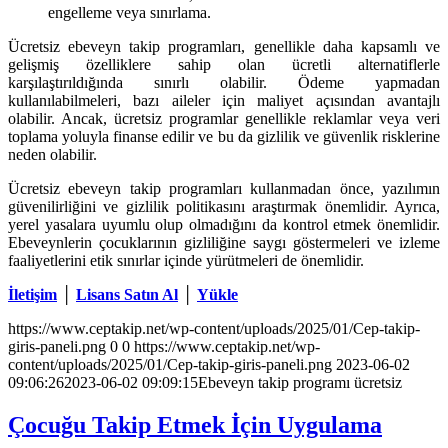
engelleme veya sınırlama.
Ücretsiz ebeveyn takip programları, genellikle daha kapsamlı ve
gelişmiş özelliklere sahip olan ücretli alternatiflerle
karşılaştırıldığında sınırlı olabilir. Ödeme yapmadan
kullanılabilmeleri, bazı aileler için maliyet açısından avantajlı
olabilir. Ancak, ücretsiz programlar genellikle reklamlar veya veri
toplama yoluyla finanse edilir ve bu da gizlilik ve güvenlik risklerine
neden olabilir.
Ücretsiz ebeveyn takip programları kullanmadan önce, yazılımın
güvenilirliğini ve gizlilik politikasını araştırmak önemlidir. Ayrıca,
yerel yasalara uyumlu olup olmadığını da kontrol etmek önemlidir.
Ebeveynlerin çocuklarının gizliliğine saygı göstermeleri ve izleme
faaliyetlerini etik sınırlar içinde yürütmeleri de önemlidir.
İletişim
│
Lisans Satın Al
│
Yükle
https://www.ceptakip.net/wp-content/uploads/2025/01/Cep-takip-
giris-paneli.png
0
0
https://www.ceptakip.net/wp-
content/uploads/2025/01/Cep-takip-giris-paneli.png
2023-06-02
09:06:26
2023-06-02 09:09:15
Ebeveyn takip programı ücretsiz
Çocuğu Takip Etmek İçin Uygulama