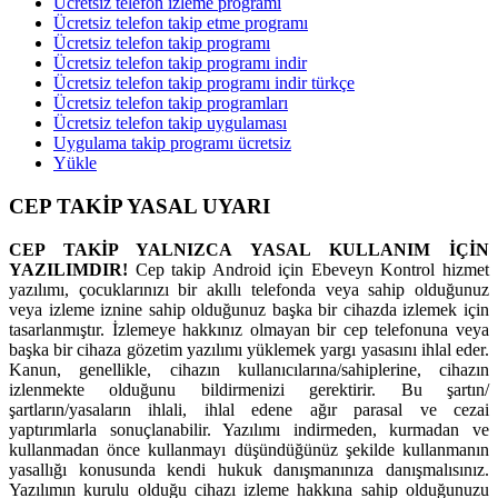
Ücretsiz telefon izleme programı
Ücretsiz telefon takip etme programı
Ücretsiz telefon takip programı
Ücretsiz telefon takip programı indir
Ücretsiz telefon takip programı indir türkçe
Ücretsiz telefon takip programları
Ücretsiz telefon takip uygulaması
Uygulama takip programı ücretsiz
Yükle
CEP TAKİP YASAL UYARI
CEP TAKİP YALNIZCA YASAL KULLANIM İÇİN
YAZILIMDIR!
Cep takip Android için Ebeveyn Kontrol hizmet
yazılımı, çocuklarınızı bir akıllı telefonda veya sahip olduğunuz
veya izleme iznine sahip olduğunuz başka bir cihazda izlemek için
tasarlanmıştır. İzlemeye hakkınız olmayan bir cep telefonuna veya
başka bir cihaza gözetim yazılımı yüklemek yargı yasasını ihlal eder.
Kanun, genellikle, cihazın kullanıcılarına/sahiplerine, cihazın
izlenmekte olduğunu bildirmenizi gerektirir. Bu şartın/
şartların/yasaların ihlali, ihlal edene ağır parasal ve cezai
yaptırımlarla sonuçlanabilir. Yazılımı indirmeden, kurmadan ve
kullanmadan önce kullanmayı düşündüğünüz şekilde kullanmanın
yasallığı konusunda kendi hukuk danışmanınıza danışmalısınız.
Yazılımın kurulu olduğu cihazı izleme hakkına sahip olduğunuzu