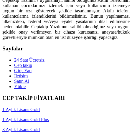
Ceptakip Yazılımı / uygulamayı, sahibi olduğunuz Akıllı Telefonları
kullanan çocuklarınızı izlemek için veya kullanıcının izlemeye
uygun bir rıza gösterecek şekilde tasarlanmıştır. Akıllı telefon
kullanıcılarına izlendiklerini bildirmelisiniz. Bunun yapılmaması
ülkenizdeki, federal ve/veya eyalet yasalarının ihlal edilmesine
neden olabilir. Ceptakip Yazılımını sahibi olmadığınız veya uygun
şekilde onay verilmeyen bir cihaza kurarsanız, anayasa/hukuk
görevlileriyle mümkün olan en üst düzeyde işbirliği yapacağız.
Sayfalar
24 Saat Ücretsiz
Cep takip
Giriş Yap
İletişim
Satın Al
Yükle
CEP TAKİP FİYATLARI
1 Aylık Lisans Gold
1 Aylık Lisans Gold Plus
3 Aylık Lisans Gold