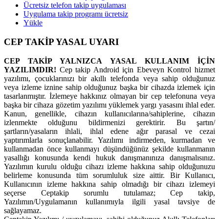
Ücretsiz telefon takip uygulaması
Uygulama takip programı ücretsiz
Yükle
CEP TAKİP YASAL UYARI
CEP TAKİP YALNIZCA YASAL KULLANIM İÇİN
YAZILIMDIR!
Cep takip Android için Ebeveyn Kontrol hizmet
yazılımı, çocuklarınızı bir akıllı telefonda veya sahip olduğunuz
veya izleme iznine sahip olduğunuz başka bir cihazda izlemek için
tasarlanmıştır. İzlemeye hakkınız olmayan bir cep telefonuna veya
başka bir cihaza gözetim yazılımı yüklemek yargı yasasını ihlal eder.
Kanun, genellikle, cihazın kullanıcılarına/sahiplerine, cihazın
izlenmekte olduğunu bildirmenizi gerektirir. Bu şartın/
şartların/yasaların ihlali, ihlal edene ağır parasal ve cezai
yaptırımlarla sonuçlanabilir. Yazılımı indirmeden, kurmadan ve
kullanmadan önce kullanmayı düşündüğünüz şekilde kullanmanın
yasallığı konusunda kendi hukuk danışmanınıza danışmalısınız.
Yazılımın kurulu olduğu cihazı izleme hakkına sahip olduğunuzu
belirleme konusunda tüm sorumluluk size aittir. Bir Kullanıcı,
Kullanıcının izleme hakkına sahip olmadığı bir cihazı izlemeyi
seçerse Ceptakip sorumlu tutulamaz; Cep takip,
Yazılımın/Uygulamanın kullanımıyla ilgili yasal tavsiye de
sağlayamaz.