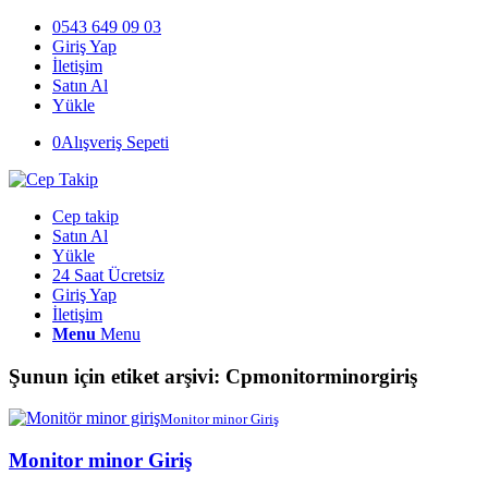
0543 649 09 03
Giriş Yap
İletişim
Satın Al
Yükle
0
Alışveriş Sepeti
Cep takip
Satın Al
Yükle
24 Saat Ücretsiz
Giriş Yap
İletişim
Menu
Menu
Şunun için etiket arşivi:
Cpmonitorminorgiriş
Monitor minor Giriş
Monitor minor Giriş