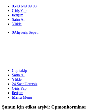
0543 649 09 03
Giriş Yap
İletişim
Satın Al
Yükle
0
Alışveriş Sepeti
Cep takip
Satın Al
Yükle
24 Saat Ücretsiz
Giriş Yap
İletişim
Menu
Menu
Şunun için etiket arşivi:
Cpmonitorminor