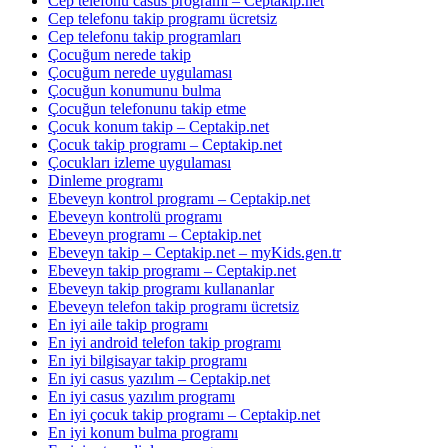
Cep telefonu casus programı – Ceptakip.net
Cep telefonu takip programı ücretsiz
Cep telefonu takip programları
Çocuğum nerede takip
Çocuğum nerede uygulaması
Çocuğun konumunu bulma
Çocuğun telefonunu takip etme
Çocuk konum takip – Ceptakip.net
Çocuk takip programı – Ceptakip.net
Çocukları izleme uygulaması
Dinleme programı
Ebeveyn kontrol programı – Ceptakip.net
Ebeveyn kontrolü programı
Ebeveyn programı – Ceptakip.net
Ebeveyn takip – Ceptakip.net – myKids.gen.tr
Ebeveyn takip programı – Ceptakip.net
Ebeveyn takip programı kullananlar
Ebeveyn telefon takip programı ücretsiz
En iyi aile takip programı
En iyi android telefon takip programı
En iyi bilgisayar takip programı
En iyi casus yazılım – Ceptakip.net
En iyi casus yazılım programı
En iyi çocuk takip programı – Ceptakip.net
En iyi konum bulma programı