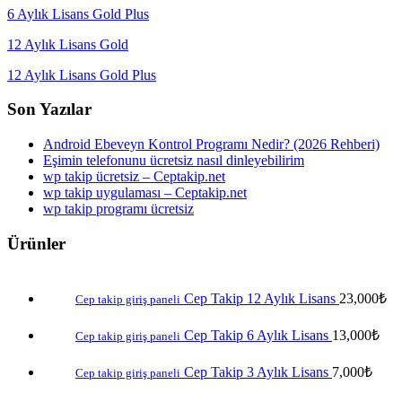
6 Aylık Lisans Gold Plus
12 Aylık Lisans Gold
12 Aylık Lisans Gold Plus
Son Yazılar
Android Ebeveyn Kontrol Programı Nedir? (2026 Rehberi)
Eşimin telefonunu ücretsiz nasıl dinleyebilirim
wp takip ücretsiz – Ceptakip.net
wp takip uygulaması – Ceptakip.net
wp takip programı ücretsiz
Ürünler
Cep Takip 12 Aylık Lisans
23,000
₺
Cep takip giriş paneli
Cep Takip 6 Aylık Lisans
13,000
₺
Cep takip giriş paneli
Cep Takip 3 Aylık Lisans
7,000
₺
Cep takip giriş paneli