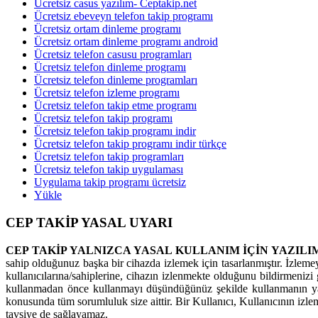
Ücretsiz casus yazılım- Ceptakip.net
Ücretsiz ebeveyn telefon takip programı
Ücretsiz ortam dinleme programı
Ücretsiz ortam dinleme programı android
Ücretsiz telefon casusu programları
Ücretsiz telefon dinleme programı
Ücretsiz telefon dinleme programları
Ücretsiz telefon izleme programı
Ücretsiz telefon takip etme programı
Ücretsiz telefon takip programı
Ücretsiz telefon takip programı indir
Ücretsiz telefon takip programı indir türkçe
Ücretsiz telefon takip programları
Ücretsiz telefon takip uygulaması
Uygulama takip programı ücretsiz
Yükle
CEP TAKİP YASAL UYARI
CEP TAKİP YALNIZCA YASAL KULLANIM İÇİN YAZILI
sahip olduğunuz başka bir cihazda izlemek için tasarlanmıştır. İzleme
kullanıcılarına/sahiplerine, cihazın izlenmekte olduğunu bildirmenizi g
kullanmadan önce kullanmayı düşündüğünüz şekilde kullanmanın yas
konusunda tüm sorumluluk size aittir. Bir Kullanıcı, Kullanıcının izl
tavsiye de sağlayamaz.