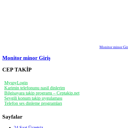
Monitor minor Gir
Monitor minor Giriş
CEP TAKİP
MyspyLogin
Karimin telefonunu nasil dinlerim
Bilgisayara takip programı – Ceptakip.net
Sevgili konum takip uygulaması
Telefon ses dinleme programları
Sayfalar
24 Saat Ücretsiz