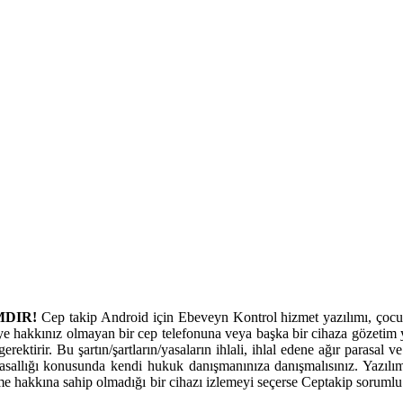
MDIR!
Cep takip Android için Ebeveyn Kontrol hizmet yazılımı, çocukl
ye hakkınız olmayan bir cep telefonuna veya başka bir cihaza gözetim y
erektirir. Bu şartın/şartların/yasaların ihlali, ihlal edene ağır parasal
allığı konusunda kendi hukuk danışmanınıza danışmalısınız. Yazılım
eme hakkına sahip olmadığı bir cihazı izlemeyi seçerse Ceptakip sorumlu