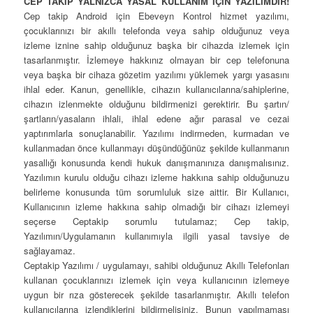
CEP TAKİP YALNIZCA YASAL KULLANIM İÇİN YAZILIMDIR!
Cep takip Android için Ebeveyn Kontrol hizmet yazılımı,
çocuklarınızı bir akıllı telefonda veya sahip olduğunuz veya
izleme iznine sahip olduğunuz başka bir cihazda izlemek için
tasarlanmıştır. İzlemeye hakkınız olmayan bir cep telefonuna
veya başka bir cihaza gözetim yazılımı yüklemek yargı yasasını
ihlal eder. Kanun, genellikle, cihazın kullanıcılarına/sahiplerine,
cihazın izlenmekte olduğunu bildirmenizi gerektirir. Bu şartın/
şartların/yasaların ihlali, ihlal edene ağır parasal ve cezai
yaptırımlarla sonuçlanabilir. Yazılımı indirmeden, kurmadan ve
kullanmadan önce kullanmayı düşündüğünüz şekilde kullanmanın
yasallığı konusunda kendi hukuk danışmanınıza danışmalısınız.
Yazılımın kurulu olduğu cihazı izleme hakkına sahip olduğunuzu
belirleme konusunda tüm sorumluluk size aittir. Bir Kullanıcı,
Kullanıcının izleme hakkına sahip olmadığı bir cihazı izlemeyi
seçerse Ceptakip sorumlu tutulamaz; Cep takip,
Yazılımın/Uygulamanın kullanımıyla ilgili yasal tavsiye de
sağlayamaz.
Ceptakip Yazılımı / uygulamayı, sahibi olduğunuz Akıllı Telefonları
kullanan çocuklarınızı izlemek için veya kullanıcının izlemeye
uygun bir rıza gösterecek şekilde tasarlanmıştır. Akıllı telefon
kullanıcılarına izlendiklerini bildirmelisiniz. Bunun yapılmaması