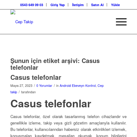
0543 649 09 03
Giriş Yap
İletişim
Satın Al
Yükle
Şunun için etiket arşivi:
Casus
telefonlar
Casus telefonlar
/
/
Mayıs 27, 2023
0 Yorumlar
in
Android Ebeveyn Kontrol
,
Cep
/
takip
tarafından
Casus telefonlar
Casus telefonlar, özel olarak tasarlanmış telefon cihazlarıdır ve
genellikle izleme, takip veya gizli gözetim amaçlarıyla kullanılır.
Bu telefonlar, kullanıcılarından habersiz olarak etkinlikleri izlemek,
konuşmaları kaydetmek, mesajları okumak, konum bilgilerini