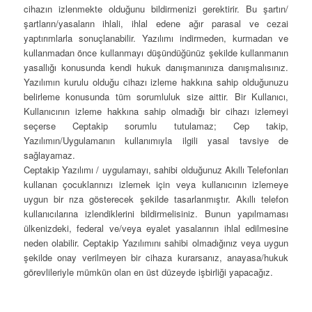
cihazın izlenmekte olduğunu bildirmenizi gerektirir. Bu şartın/
şartların/yasaların ihlali, ihlal edene ağır parasal ve cezai
yaptırımlarla sonuçlanabilir. Yazılımı indirmeden, kurmadan ve
kullanmadan önce kullanmayı düşündüğünüz şekilde kullanmanın
yasallığı konusunda kendi hukuk danışmanınıza danışmalısınız.
Yazılımın kurulu olduğu cihazı izleme hakkına sahip olduğunuzu
belirleme konusunda tüm sorumluluk size aittir. Bir Kullanıcı,
Kullanıcının izleme hakkına sahip olmadığı bir cihazı izlemeyi
seçerse Ceptakip sorumlu tutulamaz; Cep takip,
Yazılımın/Uygulamanın kullanımıyla ilgili yasal tavsiye de
sağlayamaz.
Ceptakip Yazılımı / uygulamayı, sahibi olduğunuz Akıllı Telefonları
kullanan çocuklarınızı izlemek için veya kullanıcının izlemeye
uygun bir rıza gösterecek şekilde tasarlanmıştır. Akıllı telefon
kullanıcılarına izlendiklerini bildirmelisiniz. Bunun yapılmaması
ülkenizdeki, federal ve/veya eyalet yasalarının ihlal edilmesine
neden olabilir. Ceptakip Yazılımını sahibi olmadığınız veya uygun
şekilde onay verilmeyen bir cihaza kurarsanız, anayasa/hukuk
görevlileriyle mümkün olan en üst düzeyde işbirliği yapacağız.