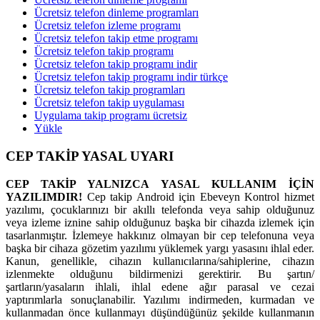
Ücretsiz telefon dinleme programları
Ücretsiz telefon izleme programı
Ücretsiz telefon takip etme programı
Ücretsiz telefon takip programı
Ücretsiz telefon takip programı indir
Ücretsiz telefon takip programı indir türkçe
Ücretsiz telefon takip programları
Ücretsiz telefon takip uygulaması
Uygulama takip programı ücretsiz
Yükle
CEP TAKİP YASAL UYARI
CEP TAKİP YALNIZCA YASAL KULLANIM İÇİN
YAZILIMDIR!
Cep takip Android için Ebeveyn Kontrol hizmet
yazılımı, çocuklarınızı bir akıllı telefonda veya sahip olduğunuz
veya izleme iznine sahip olduğunuz başka bir cihazda izlemek için
tasarlanmıştır. İzlemeye hakkınız olmayan bir cep telefonuna veya
başka bir cihaza gözetim yazılımı yüklemek yargı yasasını ihlal eder.
Kanun, genellikle, cihazın kullanıcılarına/sahiplerine, cihazın
izlenmekte olduğunu bildirmenizi gerektirir. Bu şartın/
şartların/yasaların ihlali, ihlal edene ağır parasal ve cezai
yaptırımlarla sonuçlanabilir. Yazılımı indirmeden, kurmadan ve
kullanmadan önce kullanmayı düşündüğünüz şekilde kullanmanın