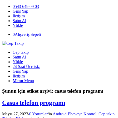
0543 649 09 03
Giriş Yap
İletişim
Satın Al
Yükle
0
Alışveriş Sepeti
Cep takip
Satın Al
Yükle
24 Saat Ücretsiz
Giriş Yap
İletişim
Menu
Menu
Şunun için etiket arşivi:
casus telefon programı
Casus telefon programı
Mayıs 27, 2023
/
0 Yorumlar
/
in
Android Ebeveyn Kontrol
,
Cep takip
,