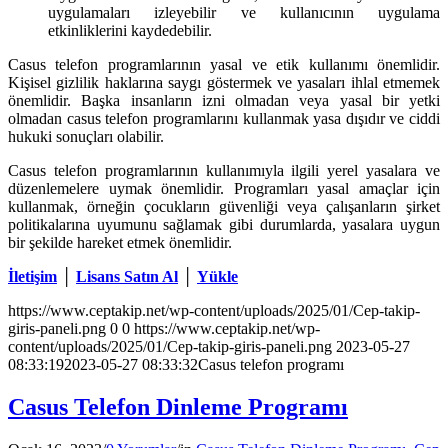
uygulamaları izleyebilir ve kullanıcının uygulama
etkinliklerini kaydedebilir.
Casus telefon programlarının yasal ve etik kullanımı önemlidir.
Kişisel gizlilik haklarına saygı göstermek ve yasaları ihlal etmemek
önemlidir. Başka insanların izni olmadan veya yasal bir yetki
olmadan casus telefon programlarını kullanmak yasa dışıdır ve ciddi
hukuki sonuçları olabilir.
Casus telefon programlarının kullanımıyla ilgili yerel yasalara ve
düzenlemelere uymak önemlidir. Programları yasal amaçlar için
kullanmak, örneğin çocukların güvenliği veya çalışanların şirket
politikalarına uyumunu sağlamak gibi durumlarda, yasalara uygun
bir şekilde hareket etmek önemlidir.
İletişim
│
Lisans Satın Al
│
Yükle
https://www.ceptakip.net/wp-content/uploads/2025/01/Cep-takip-
giris-paneli.png
0
0
https://www.ceptakip.net/wp-
content/uploads/2025/01/Cep-takip-giris-paneli.png
2023-05-27
08:33:19
2023-05-27 08:33:32
Casus telefon programı
Casus Telefon Dinleme Programı