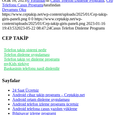
Ocak 16, 2023
/
0 Yorumlar
/
in
Casus Telefon Dinleme Programı
,
Cep
Telefonu Casus Programı
/
tarafından
Devamını Oku
https://www.ceptakip.net/wp-content/uploads/2025/01/Cep-takip-
giris-paneli.png
0
0
https://www.ceptakip.net/wp-
content/uploads/2025/01/Cep-takip-giris-paneli.png
2023-01-16
19:43:53
2023-05-22 08:47:24
Casus Telefon Dinleme Programı
CEP TAKİP
Telefon takip sistemi nedir
Telefon dinleme uygulaması
Telefon takip ve dinleme programı
myKids türkiye
Baskasinin telefonu nasil dinlenilir
Sayfalar
24 Saat Ücretsiz
Android cihaz takip programı – Ceptakip.net
Android ortam dinleme uygulaması
Android telefon izleme programı ücretsiz
Android telefona casus yazılım yükleme
Bilgisayar izleme programi