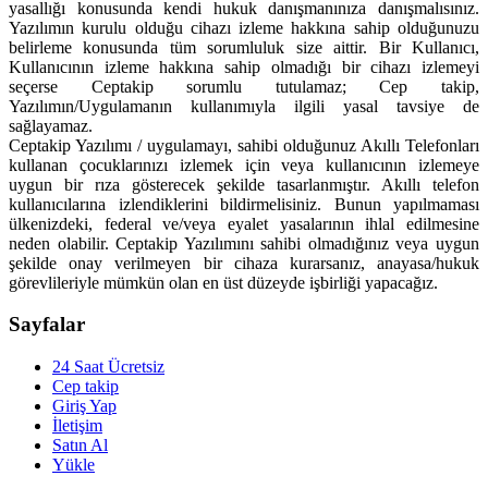
yasallığı konusunda kendi hukuk danışmanınıza danışmalısınız.
Yazılımın kurulu olduğu cihazı izleme hakkına sahip olduğunuzu
belirleme konusunda tüm sorumluluk size aittir. Bir Kullanıcı,
Kullanıcının izleme hakkına sahip olmadığı bir cihazı izlemeyi
seçerse Ceptakip sorumlu tutulamaz; Cep takip,
Yazılımın/Uygulamanın kullanımıyla ilgili yasal tavsiye de
sağlayamaz.
Ceptakip Yazılımı / uygulamayı, sahibi olduğunuz Akıllı Telefonları
kullanan çocuklarınızı izlemek için veya kullanıcının izlemeye
uygun bir rıza gösterecek şekilde tasarlanmıştır. Akıllı telefon
kullanıcılarına izlendiklerini bildirmelisiniz. Bunun yapılmaması
ülkenizdeki, federal ve/veya eyalet yasalarının ihlal edilmesine
neden olabilir. Ceptakip Yazılımını sahibi olmadığınız veya uygun
şekilde onay verilmeyen bir cihaza kurarsanız, anayasa/hukuk
görevlileriyle mümkün olan en üst düzeyde işbirliği yapacağız.
Sayfalar
24 Saat Ücretsiz
Cep takip
Giriş Yap
İletişim
Satın Al
Yükle