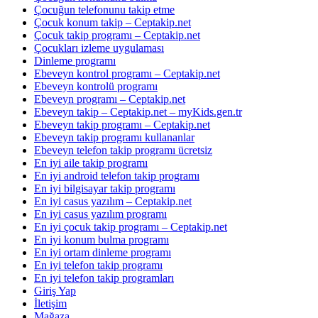
Çocuğun telefonunu takip etme
Çocuk konum takip – Ceptakip.net
Çocuk takip programı – Ceptakip.net
Çocukları izleme uygulaması
Dinleme programı
Ebeveyn kontrol programı – Ceptakip.net
Ebeveyn kontrolü programı
Ebeveyn programı – Ceptakip.net
Ebeveyn takip – Ceptakip.net – myKids.gen.tr
Ebeveyn takip programı – Ceptakip.net
Ebeveyn takip programı kullananlar
Ebeveyn telefon takip programı ücretsiz
En iyi aile takip programı
En iyi android telefon takip programı
En iyi bilgisayar takip programı
En iyi casus yazılım – Ceptakip.net
En iyi casus yazılım programı
En iyi çocuk takip programı – Ceptakip.net
En iyi konum bulma programı
En iyi ortam dinleme programı
En iyi telefon takip programı
En iyi telefon takip programları
Giriş Yap
İletişim
Mağaza