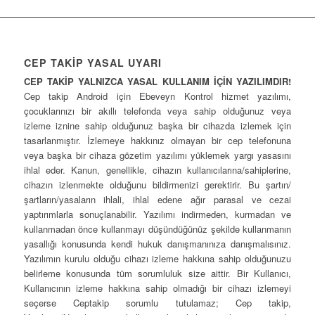
CEP TAKİP YASAL UYARI
CEP TAKİP YALNIZCA YASAL KULLANIM İÇİN YAZILIMDIR!
Cep takip Android için Ebeveyn Kontrol hizmet yazılımı,
çocuklarınızı bir akıllı telefonda veya sahip olduğunuz veya
izleme iznine sahip olduğunuz başka bir cihazda izlemek için
tasarlanmıştır. İzlemeye hakkınız olmayan bir cep telefonuna
veya başka bir cihaza gözetim yazılımı yüklemek yargı yasasını
ihlal eder. Kanun, genellikle, cihazın kullanıcılarına/sahiplerine,
cihazın izlenmekte olduğunu bildirmenizi gerektirir. Bu şartın/
şartların/yasaların ihlali, ihlal edene ağır parasal ve cezai
yaptırımlarla sonuçlanabilir. Yazılımı indirmeden, kurmadan ve
kullanmadan önce kullanmayı düşündüğünüz şekilde kullanmanın
yasallığı konusunda kendi hukuk danışmanınıza danışmalısınız.
Yazılımın kurulu olduğu cihazı izleme hakkına sahip olduğunuzu
belirleme konusunda tüm sorumluluk size aittir. Bir Kullanıcı,
Kullanıcının izleme hakkına sahip olmadığı bir cihazı izlemeyi
seçerse Ceptakip sorumlu tutulamaz; Cep takip,