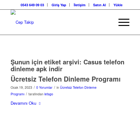
0543 649 09 03
Giriş Yap
İletişim
Satın Al
Yükle
Şunun için etiket arşivi:
Casus telefon
dinleme apk indir
Ücretsiz Telefon Dinleme Programı
/
/
Ocak 19, 2023
0 Yorumlar
in
Ücretsiz Telefon Dinleme
/
Programı
tarafından
letsgo
Devamını Oku