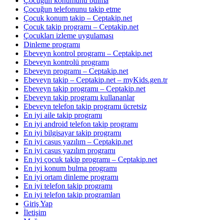
Çocuğun konumunu bulma
Çocuğun telefonunu takip etme
Çocuk konum takip – Ceptakip.net
Çocuk takip programı – Ceptakip.net
Çocukları izleme uygulaması
Dinleme programı
Ebeveyn kontrol programı – Ceptakip.net
Ebeveyn kontrolü programı
Ebeveyn programı – Ceptakip.net
Ebeveyn takip – Ceptakip.net – myKids.gen.tr
Ebeveyn takip programı – Ceptakip.net
Ebeveyn takip programı kullananlar
Ebeveyn telefon takip programı ücretsiz
En iyi aile takip programı
En iyi android telefon takip programı
En iyi bilgisayar takip programı
En iyi casus yazılım – Ceptakip.net
En iyi casus yazılım programı
En iyi çocuk takip programı – Ceptakip.net
En iyi konum bulma programı
En iyi ortam dinleme programı
En iyi telefon takip programı
En iyi telefon takip programları
Giriş Yap
İletişim