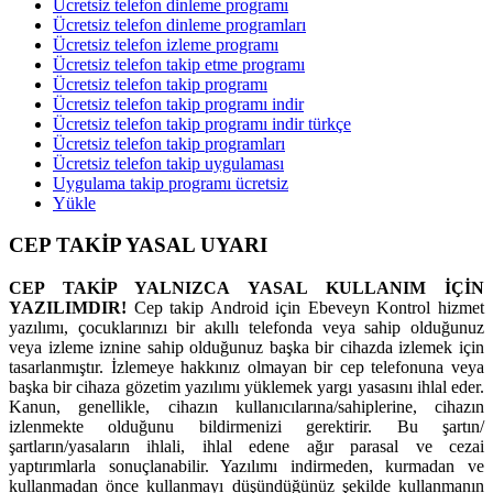
Ücretsiz telefon dinleme programı
Ücretsiz telefon dinleme programları
Ücretsiz telefon izleme programı
Ücretsiz telefon takip etme programı
Ücretsiz telefon takip programı
Ücretsiz telefon takip programı indir
Ücretsiz telefon takip programı indir türkçe
Ücretsiz telefon takip programları
Ücretsiz telefon takip uygulaması
Uygulama takip programı ücretsiz
Yükle
CEP TAKİP YASAL UYARI
CEP TAKİP YALNIZCA YASAL KULLANIM İÇİN
YAZILIMDIR!
Cep takip Android için Ebeveyn Kontrol hizmet
yazılımı, çocuklarınızı bir akıllı telefonda veya sahip olduğunuz
veya izleme iznine sahip olduğunuz başka bir cihazda izlemek için
tasarlanmıştır. İzlemeye hakkınız olmayan bir cep telefonuna veya
başka bir cihaza gözetim yazılımı yüklemek yargı yasasını ihlal eder.
Kanun, genellikle, cihazın kullanıcılarına/sahiplerine, cihazın
izlenmekte olduğunu bildirmenizi gerektirir. Bu şartın/
şartların/yasaların ihlali, ihlal edene ağır parasal ve cezai
yaptırımlarla sonuçlanabilir. Yazılımı indirmeden, kurmadan ve
kullanmadan önce kullanmayı düşündüğünüz şekilde kullanmanın