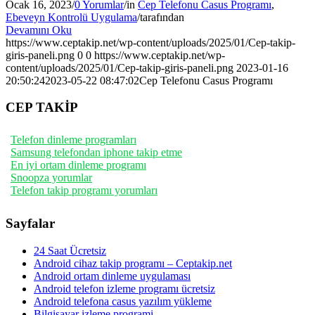
Ocak 16, 2023
/
0 Yorumlar
/
in
Cep Telefonu Casus Programı
,
Ebeveyn Kontrolü Uygulama
/
tarafından
Devamını Oku
https://www.ceptakip.net/wp-content/uploads/2025/01/Cep-takip-
giris-paneli.png
0
0
https://www.ceptakip.net/wp-
content/uploads/2025/01/Cep-takip-giris-paneli.png
2023-01-16
20:50:24
2023-05-22 08:47:02
Cep Telefonu Casus Programı
CEP TAKİP
Telefon dinleme programları
Samsung telefondan iphone takip etme
En iyi ortam dinleme programı
Snoopza yorumlar
Telefon takip programı yorumları
Sayfalar
24 Saat Ücretsiz
Android cihaz takip programı – Ceptakip.net
Android ortam dinleme uygulaması
Android telefon izleme programı ücretsiz
Android telefona casus yazılım yükleme
Bilgisayar izleme programi