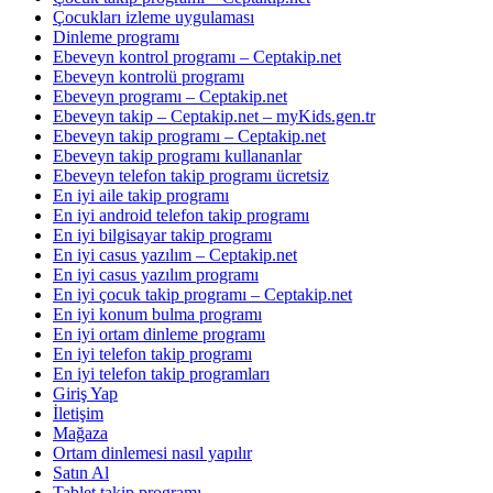
Çocukları izleme uygulaması
Dinleme programı
Ebeveyn kontrol programı – Ceptakip.net
Ebeveyn kontrolü programı
Ebeveyn programı – Ceptakip.net
Ebeveyn takip – Ceptakip.net – myKids.gen.tr
Ebeveyn takip programı – Ceptakip.net
Ebeveyn takip programı kullananlar
Ebeveyn telefon takip programı ücretsiz
En iyi aile takip programı
En iyi android telefon takip programı
En iyi bilgisayar takip programı
En iyi casus yazılım – Ceptakip.net
En iyi casus yazılım programı
En iyi çocuk takip programı – Ceptakip.net
En iyi konum bulma programı
En iyi ortam dinleme programı
En iyi telefon takip programı
En iyi telefon takip programları
Giriş Yap
İletişim
Mağaza
Ortam dinlemesi nasıl yapılır
Satın Al
Tablet takip programı