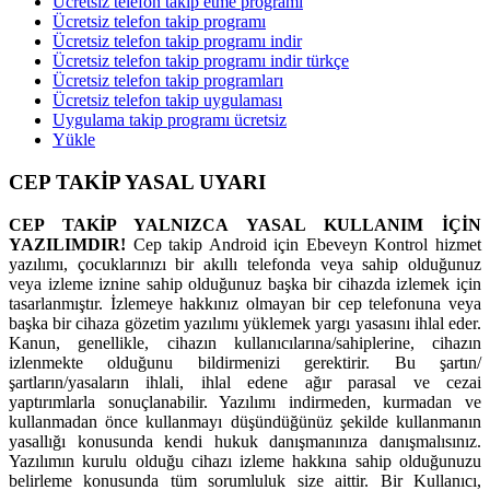
Ücretsiz telefon takip etme programı
Ücretsiz telefon takip programı
Ücretsiz telefon takip programı indir
Ücretsiz telefon takip programı indir türkçe
Ücretsiz telefon takip programları
Ücretsiz telefon takip uygulaması
Uygulama takip programı ücretsiz
Yükle
CEP TAKİP YASAL UYARI
CEP TAKİP YALNIZCA YASAL KULLANIM İÇİN
YAZILIMDIR!
Cep takip Android için Ebeveyn Kontrol hizmet
yazılımı, çocuklarınızı bir akıllı telefonda veya sahip olduğunuz
veya izleme iznine sahip olduğunuz başka bir cihazda izlemek için
tasarlanmıştır. İzlemeye hakkınız olmayan bir cep telefonuna veya
başka bir cihaza gözetim yazılımı yüklemek yargı yasasını ihlal eder.
Kanun, genellikle, cihazın kullanıcılarına/sahiplerine, cihazın
izlenmekte olduğunu bildirmenizi gerektirir. Bu şartın/
şartların/yasaların ihlali, ihlal edene ağır parasal ve cezai
yaptırımlarla sonuçlanabilir. Yazılımı indirmeden, kurmadan ve
kullanmadan önce kullanmayı düşündüğünüz şekilde kullanmanın
yasallığı konusunda kendi hukuk danışmanınıza danışmalısınız.
Yazılımın kurulu olduğu cihazı izleme hakkına sahip olduğunuzu
belirleme konusunda tüm sorumluluk size aittir. Bir Kullanıcı,