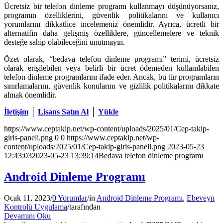
Ücretsiz bir telefon dinleme programı kullanmayı düşünüyorsanız,
programın özelliklerini, güvenlik politikalarını ve kullanıcı
yorumlarını dikkatlice incelemeniz önemlidir. Ayrıca, ücretli bir
alternatifin daha gelişmiş özelliklere, güncellemelere ve teknik
desteğe sahip olabileceğini unutmayın.
Özet olarak, “bedava telefon dinleme programı” terimi, ücretsiz
olarak erişilebilen veya belirli bir ücret ödemeden kullanılabilen
telefon dinleme programlarını ifade eder. Ancak, bu tür programların
sınırlamalarını, güvenlik konularını ve gizlilik politikalarını dikkate
almak önemlidir.
İletişim
│
Lisans Satın Al
│
Yükle
https://www.ceptakip.net/wp-content/uploads/2025/01/Cep-takip-
giris-paneli.png
0
0
https://www.ceptakip.net/wp-
content/uploads/2025/01/Cep-takip-giris-paneli.png
2023-05-23
12:43:03
2023-05-23 13:39:14
Bedava telefon dinleme programı
Android Dinleme Programı
Ocak 11, 2023
/
0 Yorumlar
/
in
Android Dinleme Programı
,
Ebeveyn
Kontrolü Uygulama
/
tarafından
Devamını Oku