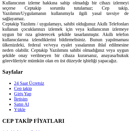
Kullanıcının izleme hakkına sahip olmadığı bir cihazı izlemeyi
seçerse Ceptakip sorumlu tutulamaz; Cep takip,
Yazılımın/Uygulamanın kullanımıyla ilgili yasal tavsiye de
sağlayamaz.
Ceptakip Yazılımı / uygulamayı, sahibi olduğunuz Akıllı Telefonları
kullanan çocuklarınızı izlemek için veya kullanıcının izlemeye
uygun bir rıza gösterecek şekilde tasarlanmıştır. Akıllı telefon
kullanıcılarına izlendiklerini bildirmelisiniz. Bunun yapılmaması
ülkenizdeki, federal ve/veya eyalet yasalarının ihlal edilmesine
neden olabilir. Ceptakip Yazılımını sahibi olmadığınız veya uygun
şekilde onay verilmeyen bir cihaza kurarsanız, anayasa/hukuk
görevlileriyle mümkün olan en üst düzeyde işbirliği yapacağız.
Sayfalar
24 Saat Ücretsiz
Cep takip
Giriş Yap
İletişim
Satın Al
Yükle
CEP TAKİP FİYATLARI