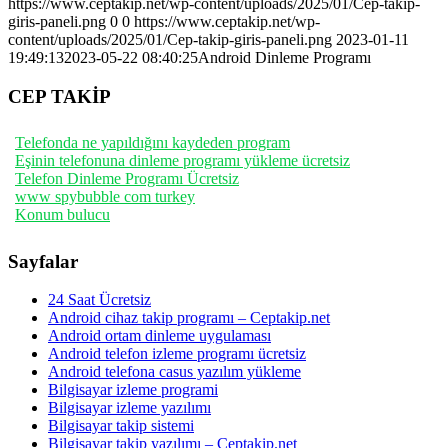
https://www.ceptakip.net/wp-content/uploads/2025/01/Cep-takip-
giris-paneli.png
0
0
https://www.ceptakip.net/wp-
content/uploads/2025/01/Cep-takip-giris-paneli.png
2023-01-11
19:49:13
2023-05-22 08:40:25
Android Dinleme Programı
CEP TAKİP
Telefonda ne yapıldığını kaydeden program
Eşinin telefonuna dinleme programı yükleme ücretsiz
Telefon Dinleme Programı Ücretsiz
www spybubble com turkey
Konum bulucu
Sayfalar
24 Saat Ücretsiz
Android cihaz takip programı – Ceptakip.net
Android ortam dinleme uygulaması
Android telefon izleme programı ücretsiz
Android telefona casus yazılım yükleme
Bilgisayar izleme programi
Bilgisayar izleme yazılımı
Bilgisayar takip sistemi
Bilgisayar takip yazılımı – Ceptakip.net