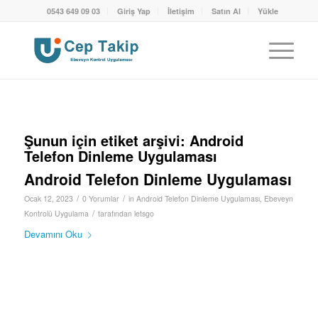
0543 649 09 03
Giriş Yap
İletişim
Satın Al
Yükle
Şunun için etiket arşivi:
Android
Telefon Dinleme Uygulaması
Android Telefon Dinleme Uygulaması
/
/
Ocak 12, 2023
0 Yorumlar
in
Android Telefon Dinleme Uygulaması
,
Ebeveyn
/
Kontrolü Uygulama
tarafından
letsgo
Devamını Oku