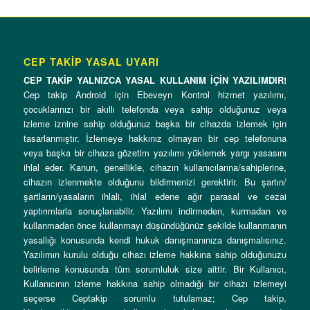
CEP TAKİP YASAL UYARI
CEP TAKİP YALNIZCA YASAL KULLANIM İÇİN YAZILIMDIR!
Cep takip Android için Ebeveyn Kontrol hizmet yazılımı,
çocuklarınızı bir akıllı telefonda veya sahip olduğunuz veya
izleme iznine sahip olduğunuz başka bir cihazda izlemek için
tasarlanmıştır. İzlemeye hakkınız olmayan bir cep telefonuna
veya başka bir cihaza gözetim yazılımı yüklemek yargı yasasını
ihlal eder. Kanun, genellikle, cihazın kullanıcılarına/sahiplerine,
cihazın izlenmekte olduğunu bildirmenizi gerektirir. Bu şartın/
şartların/yasaların ihlali, ihlal edene ağır parasal ve cezai
yaptırımlarla sonuçlanabilir. Yazılımı indirmeden, kurmadan ve
kullanmadan önce kullanmayı düşündüğünüz şekilde kullanmanın
yasallığı konusunda kendi hukuk danışmanınıza danışmalısınız.
Yazılımın kurulu olduğu cihazı izleme hakkına sahip olduğunuzu
belirleme konusunda tüm sorumluluk size aittir. Bir Kullanıcı,
Kullanıcının izleme hakkına sahip olmadığı bir cihazı izlemeyi
seçerse Ceptakip sorumlu tutulamaz; Cep takip,