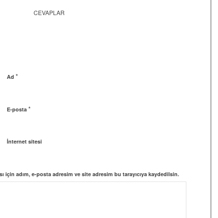
CEVAPLAR
*
Ad
*
E-posta
İnternet sitesi
 için adım, e-posta adresim ve site adresim bu tarayıcıya kaydedilsin.