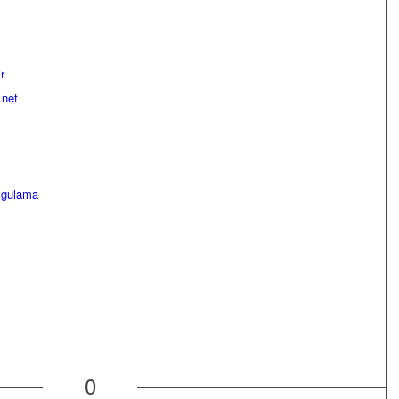
r
.net
ygulama
0