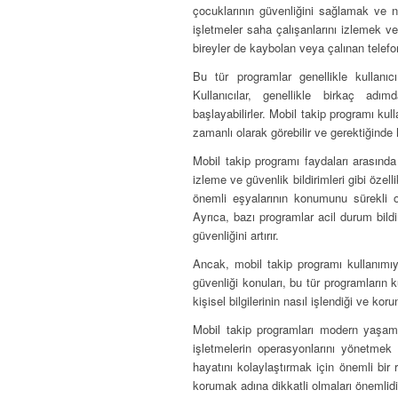
çocuklarının güvenliğini sağlamak ve n
işletmeler saha çalışanlarını izlemek ve
bireyler de kaybolan veya çalınan telefon
Bu tür programlar genellikle kullanıcı
Kullanıcılar, genellikle birkaç ad
başlayabilirler. Mobil takip programı ku
zamanlı olarak görebilir ve gerektiğinde h
Mobil takip programı faydaları arasında
izleme ve güvenlik bildirimleri gibi özell
önemli eşyalarının konumunu sürekli ol
Ayrıca, bazı programlar acil durum bildi
güvenliğini artırır.
Ancak, mobil takip programı kullanımıyla
güvenliği konuları, bu tür programların ku
kişisel bilgilerinin nasıl işlendiği ve 
Mobil takip programları modern yaşamın
işletmelerin operasyonlarını yönetmek v
hayatını kolaylaştırmak için önemli bir ro
korumak adına dikkatli olmaları önemlidi