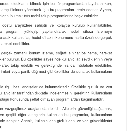
erede olduklarını bilmek için bu tür programlardan faydalanırken,
 araç filolarını yönetmek için bu programları tercih ederler. Ayrıca,
larını bulmak için mobil takip programlarına başvurabilirler.
 dostu arayüzlere sahiptir ve kolayca kurulup kullanılabilirler.
ımda programı yükleyip yapılandırarak hedef cihazı izlemeye
llanarak kullanıcılar, hedef cihazın konumunu harita üzerinde gerçek
areket edebilirler.
 gerçek zamanlı konum izleme, coğrafi sınırlar belirleme, hareket
ikler bulunur. Bu özellikler sayesinde kullanıcılar, sevdiklerinin veya
arak takip edebilir ve gerektiğinde hızlıca müdahale edebilirler.
rimleri veya panik düğmesi gibi özellikler de sunarak kullanıcıların
 ilgili bazı endişeler de bulunmaktadır. Özellikle gizlilik ve veri
llanıcılar tarafından dikkatle incelenmesini gerektirir. Kullanıcıların
korunduğu konusunda şeffaf olmayan programlardan kaçınılmalıdır.
 vazgeçilmez araçlarından biridir. Ailelerin güvenliği sağlamak,
e çeşitli diğer amaçlarla kullanılan bu programlar, kullanıcıların
le sahiptir. Ancak, kullanıcıların gizliliklerini ve veri güvenliklerini
r.