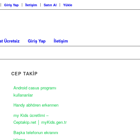
Giriş Yap
İletişim
Satın Al
Yükle
at Ücretsiz
Giriş Yap
İletişim
CEP TAKİP
Android casus programı
kullananlar
Handy abhören erkennen
my Kids ücretlimi –
Ceptakip.net │ myKids.gen.tr
Başka telefonun ekranını
izleme