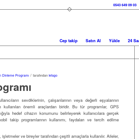
0543 649 09 03
Cep takip
Satın Al
Yükle
24 Sa
/
on Dinleme Programı
tarafından
letsgo
rogramı
ullanıcıların sevdiklerinin, çalışanlarının veya değerli eşyalarının
kullanılan önemli araçlardan biridir. Bu tür programlar, GPS
ılığıyla hedef cihazın konumunu belirleyerek kullanıcılara gerçek
bil takip programlarının kullanımı, faydaları ve tercih edilme
, işletmeler ve bireyler tarafından çeşitli amaçlarla kullanılır. Aileler,