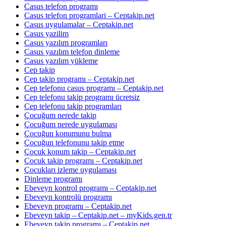
Casus telefon programı
Casus telefon programlari – Ceptakip.net
Casus uygulamalar – Ceptakip.net
Casus yazilim
Casus yazılım programları
Casus yazılım telefon dinleme
Casus yazılım yükleme
Cep takip
Cep takip programı – Ceptakip.net
Cep telefonu casus programı – Ceptakip.net
Cep telefonu takip programı ücretsiz
Cep telefonu takip programları
Çocuğum nerede takip
Çocuğum nerede uygulaması
Çocuğun konumunu bulma
Çocuğun telefonunu takip etme
Çocuk konum takip – Ceptakip.net
Çocuk takip programı – Ceptakip.net
Çocukları izleme uygulaması
Dinleme programı
Ebeveyn kontrol programı – Ceptakip.net
Ebeveyn kontrolü programı
Ebeveyn programı – Ceptakip.net
Ebeveyn takip – Ceptakip.net – myKids.gen.tr
Ebeveyn takip programı – Ceptakip.net