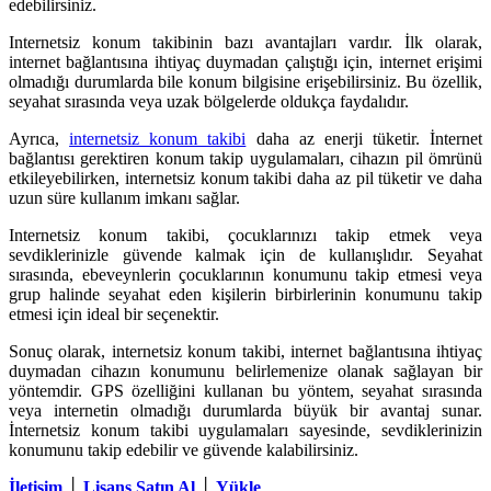
edebilirsiniz.
Internetsiz konum takibinin bazı avantajları vardır. İlk olarak,
internet bağlantısına ihtiyaç duymadan çalıştığı için, internet erişimi
olmadığı durumlarda bile konum bilgisine erişebilirsiniz. Bu özellik,
seyahat sırasında veya uzak bölgelerde oldukça faydalıdır.
Ayrıca,
internetsiz konum takibi
daha az enerji tüketir. İnternet
bağlantısı gerektiren konum takip uygulamaları, cihazın pil ömrünü
etkileyebilirken, internetsiz konum takibi daha az pil tüketir ve daha
uzun süre kullanım imkanı sağlar.
Internetsiz konum takibi, çocuklarınızı takip etmek veya
sevdiklerinizle güvende kalmak için de kullanışlıdır. Seyahat
sırasında, ebeveynlerin çocuklarının konumunu takip etmesi veya
grup halinde seyahat eden kişilerin birbirlerinin konumunu takip
etmesi için ideal bir seçenektir.
Sonuç olarak, internetsiz konum takibi, internet bağlantısına ihtiyaç
duymadan cihazın konumunu belirlemenize olanak sağlayan bir
yöntemdir. GPS özelliğini kullanan bu yöntem, seyahat sırasında
veya internetin olmadığı durumlarda büyük bir avantaj sunar.
İnternetsiz konum takibi uygulamaları sayesinde, sevdiklerinizin
konumunu takip edebilir ve güvende kalabilirsiniz.
İletişim
│
Lisans Satın Al
│
Yükle