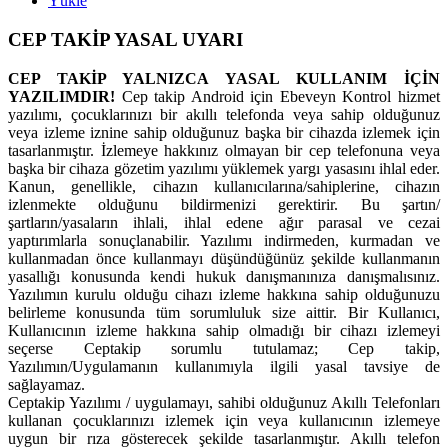
Yükle
CEP TAKİP YASAL UYARI
CEP TAKİP YALNIZCA YASAL KULLANIM İÇİN
YAZILIMDIR!
Cep takip Android için Ebeveyn Kontrol hizmet
yazılımı, çocuklarınızı bir akıllı telefonda veya sahip olduğunuz
veya izleme iznine sahip olduğunuz başka bir cihazda izlemek için
tasarlanmıştır. İzlemeye hakkınız olmayan bir cep telefonuna veya
başka bir cihaza gözetim yazılımı yüklemek yargı yasasını ihlal eder.
Kanun, genellikle, cihazın kullanıcılarına/sahiplerine, cihazın
izlenmekte olduğunu bildirmenizi gerektirir. Bu şartın/
şartların/yasaların ihlali, ihlal edene ağır parasal ve cezai
yaptırımlarla sonuçlanabilir. Yazılımı indirmeden, kurmadan ve
kullanmadan önce kullanmayı düşündüğünüz şekilde kullanmanın
yasallığı konusunda kendi hukuk danışmanınıza danışmalısınız.
Yazılımın kurulu olduğu cihazı izleme hakkına sahip olduğunuzu
belirleme konusunda tüm sorumluluk size aittir. Bir Kullanıcı,
Kullanıcının izleme hakkına sahip olmadığı bir cihazı izlemeyi
seçerse Ceptakip sorumlu tutulamaz; Cep takip,
Yazılımın/Uygulamanın kullanımıyla ilgili yasal tavsiye de
sağlayamaz.
Ceptakip Yazılımı / uygulamayı, sahibi olduğunuz Akıllı Telefonları
kullanan çocuklarınızı izlemek için veya kullanıcının izlemeye
uygun bir rıza gösterecek şekilde tasarlanmıştır. Akıllı telefon