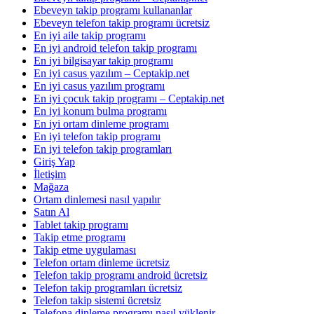
Ebeveyn takip programı kullananlar
Ebeveyn telefon takip programı ücretsiz
En iyi aile takip programı
En iyi android telefon takip programı
En iyi bilgisayar takip programı
En iyi casus yazılım – Ceptakip.net
En iyi casus yazılım programı
En iyi çocuk takip programı – Ceptakip.net
En iyi konum bulma programı
En iyi ortam dinleme programı
En iyi telefon takip programı
En iyi telefon takip programları
Giriş Yap
İletişim
Mağaza
Ortam dinlemesi nasıl yapılır
Satın Al
Tablet takip programı
Takip etme programı
Takip etme uygulaması
Telefon ortam dinleme ücretsiz
Telefon takip programı android ücretsiz
Telefon takip programları ücretsiz
Telefon takip sistemi ücretsiz
Telefona dinleme programı nasıl yüklenir