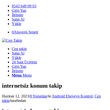
0543 649 09 03
Giriş Yap
İletişim
Satın Al
Yükle
0
Alışveriş Sepeti
Cep takip
Satın Al
Yükle
24 Saat Ücretsiz
Giriş Yap
İletişim
Menu
Menu
internetsiz konum takip
Haziran 12, 2023
/
0 Yorumlar
/
in
Android Ebeveyn Kontrol
,
Cep
takip
/
tarafından