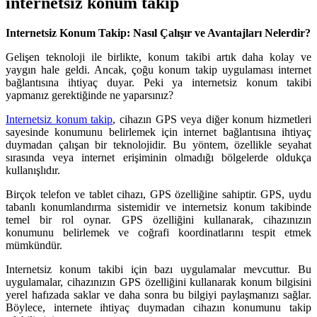
internetsiz konum takip
Internetsiz Konum Takip: Nasıl Çalışır ve Avantajları Nelerdir?
Gelişen teknoloji ile birlikte, konum takibi artık daha kolay ve
yaygın hale geldi. Ancak, çoğu konum takip uygulaması internet
bağlantısına ihtiyaç duyar. Peki ya internetsiz konum takibi
yapmanız gerektiğinde ne yaparsınız?
Internetsiz konum takip
, cihazın GPS veya diğer konum hizmetleri
sayesinde konumunu belirlemek için internet bağlantısına ihtiyaç
duymadan çalışan bir teknolojidir. Bu yöntem, özellikle seyahat
sırasında veya internet erişiminin olmadığı bölgelerde oldukça
kullanışlıdır.
Birçok telefon ve tablet cihazı, GPS özelliğine sahiptir. GPS, uydu
tabanlı konumlandırma sistemidir ve internetsiz konum takibinde
temel bir rol oynar. GPS özelliğini kullanarak, cihazınızın
konumunu belirlemek ve coğrafi koordinatlarını tespit etmek
mümkündür.
Internetsiz konum takibi için bazı uygulamalar mevcuttur. Bu
uygulamalar, cihazınızın GPS özelliğini kullanarak konum bilgisini
yerel hafızada saklar ve daha sonra bu bilgiyi paylaşmanızı sağlar.
Böylece, internete ihtiyaç duymadan cihazın konumunu takip