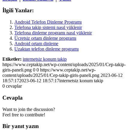
İlgili Yazılar:
Android Telefon Dinleme Programı
Telefona takip sistemi nasıl yüklenir
Telefona dinleme programı nasıl yüklenir
Ücretsiz ortam dinleme programı
Android ortam dinleme
Uzaktan telefon dinleme programı
Etiketler:
internetsiz konum takip
https://www.ceptakip.net/wp-content/uploads/2025/01/Cep-takip-
giris-paneli.png
0
0
https://www.ceptakip.net/wp-
content/uploads/2025/01/Cep-takip-giris-paneli.png
2023-06-12
18:57:17
2023-06-12 18:57:17
internetsiz konum takip
0
cevaplar
Cevapla
Want to join the discussion?
Feel free to contribute!
Bir yanıt yazın