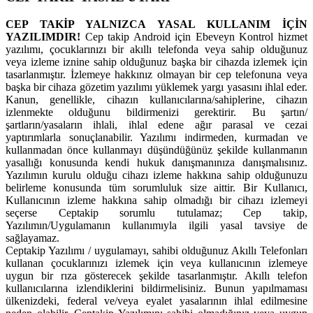
CEP TAKİP YALNIZCA YASAL KULLANIM İÇİN
YAZILIMDIR!
Cep takip Android için Ebeveyn Kontrol hizmet
yazılımı, çocuklarınızı bir akıllı telefonda veya sahip olduğunuz
veya izleme iznine sahip olduğunuz başka bir cihazda izlemek için
tasarlanmıştır. İzlemeye hakkınız olmayan bir cep telefonuna veya
başka bir cihaza gözetim yazılımı yüklemek yargı yasasını ihlal eder.
Kanun, genellikle, cihazın kullanıcılarına/sahiplerine, cihazın
izlenmekte olduğunu bildirmenizi gerektirir. Bu şartın/
şartların/yasaların ihlali, ihlal edene ağır parasal ve cezai
yaptırımlarla sonuçlanabilir. Yazılımı indirmeden, kurmadan ve
kullanmadan önce kullanmayı düşündüğünüz şekilde kullanmanın
yasallığı konusunda kendi hukuk danışmanınıza danışmalısınız.
Yazılımın kurulu olduğu cihazı izleme hakkına sahip olduğunuzu
belirleme konusunda tüm sorumluluk size aittir. Bir Kullanıcı,
Kullanıcının izleme hakkına sahip olmadığı bir cihazı izlemeyi
seçerse Ceptakip sorumlu tutulamaz; Cep takip,
Yazılımın/Uygulamanın kullanımıyla ilgili yasal tavsiye de
sağlayamaz.
Ceptakip Yazılımı / uygulamayı, sahibi olduğunuz Akıllı Telefonları
kullanan çocuklarınızı izlemek için veya kullanıcının izlemeye
uygun bir rıza gösterecek şekilde tasarlanmıştır. Akıllı telefon
kullanıcılarına izlendiklerini bildirmelisiniz. Bunun yapılmaması
ülkenizdeki, federal ve/veya eyalet yasalarının ihlal edilmesine