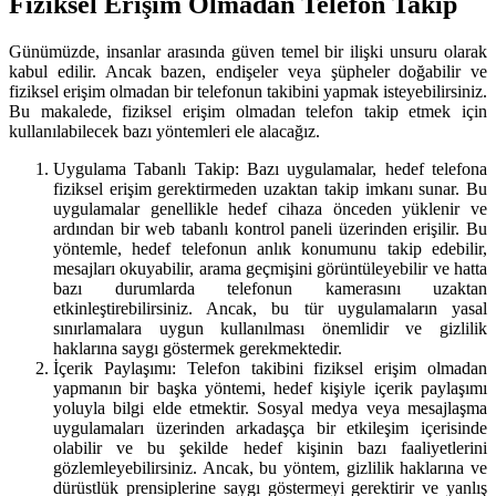
Fiziksel Erişim Olmadan Telefon Takip
Günümüzde, insanlar arasında güven temel bir ilişki unsuru olarak
kabul edilir. Ancak bazen, endişeler veya şüpheler doğabilir ve
fiziksel erişim olmadan bir telefonun takibini yapmak isteyebilirsiniz.
Bu makalede, fiziksel erişim olmadan telefon takip etmek için
kullanılabilecek bazı yöntemleri ele alacağız.
Uygulama Tabanlı Takip: Bazı uygulamalar, hedef telefona
fiziksel erişim gerektirmeden uzaktan takip imkanı sunar. Bu
uygulamalar genellikle hedef cihaza önceden yüklenir ve
ardından bir web tabanlı kontrol paneli üzerinden erişilir. Bu
yöntemle, hedef telefonun anlık konumunu takip edebilir,
mesajları okuyabilir, arama geçmişini görüntüleyebilir ve hatta
bazı durumlarda telefonun kamerasını uzaktan
etkinleştirebilirsiniz. Ancak, bu tür uygulamaların yasal
sınırlamalara uygun kullanılması önemlidir ve gizlilik
haklarına saygı göstermek gerekmektedir.
İçerik Paylaşımı: Telefon takibini fiziksel erişim olmadan
yapmanın bir başka yöntemi, hedef kişiyle içerik paylaşımı
yoluyla bilgi elde etmektir. Sosyal medya veya mesajlaşma
uygulamaları üzerinden arkadaşça bir etkileşim içerisinde
olabilir ve bu şekilde hedef kişinin bazı faaliyetlerini
gözlemleyebilirsiniz. Ancak, bu yöntem, gizlilik haklarına ve
dürüstlük prensiplerine saygı göstermeyi gerektirir ve yanlış