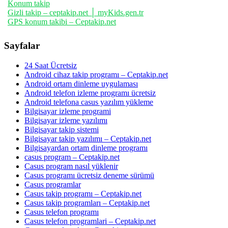
Konum takip
Gizli takip – ceptakip.net │ myKids.gen.tr
GPS konum takibi – Ceptakip.net
Sayfalar
24 Saat Ücretsiz
Android cihaz takip programı – Ceptakip.net
Android ortam dinleme uygulaması
Android telefon izleme programı ücretsiz
Android telefona casus yazılım yükleme
Bilgisayar izleme programi
Bilgisayar izleme yazılımı
Bilgisayar takip sistemi
Bilgisayar takip yazılımı – Ceptakip.net
Bilgisayardan ortam dinleme programı
casus program – Ceptakip.net
Casus program nasıl yüklenir
Casus programı ücretsiz deneme sürümü
Casus programlar
Casus takip programı – Ceptakip.net
Casus takip programları – Ceptakip.net
Casus telefon programı
Casus telefon programlari – Ceptakip.net