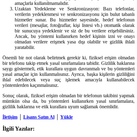
amaçlarla kullanılmamalıdır.
Uzaktan Yedekleme ve Senkronizasyon: Bazı telefonlar,
verilerin yedeklenmesi ve senkronizasyonu için bulut tabanlı
hizmetler sunar. Bu hizmetler sayesinde, hedef telefonun
verileri (mesajlar, fotoğraflar, kişi listesi vb.) otomatik olarak
bir sunucuya yedeklenir ve siz de bu verilere erişebilirsiniz.
Ancak, bu yöntemi kullanırken hedef kişinin izni ve onayı
olmadan verilere erişmek yasa dışı olabilir ve gizlilik ihlali
yaratabilir.
Önemli bir not olarak belirtmek gerekir ki, fiziksel erişim olmadan
bir telefonu takip etmek yasal sınırlamalara tabidir. Gizlilik haklarına
saygı göstermeli, etik kurallara uygun davranmalı ve bu yöntemleri
yasal amaçlar için kullanmalısınız. Ayrıca, başka kişilerin gizliliğini
ihlal edebilecek veya suç işlemek amacıyla kullanabilecek
yöntemlerden kaçınmalısınız.
Sonuç olarak, fiziksel erişim olmadan bir telefonun takibini yapmak
mümkün olsa da, bu yöntemleri kullanırken yasal sınırlamalara,
gizlilik haklarına ve etik kurallara uyum sağlamak önemlidir.
İletişim
│
Lisans Satın Al
│
Yükle
İlgili Yazılar: