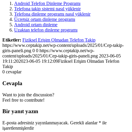
Android Telefon Dinleme Programı
Telefona takip sistemi nasıl yüklenir
Telefona dinleme programı nasıl yüklenir
Ücretsiz ortam dinleme programı
Android ortam dinleme
Uzaktan telefon dinleme programı
Etiketler:
Fiziksel Erişim Olmadan Telefon Takip
https://www.ceptakip.net/wp-content/uploads/2025/01/Cep-takip-
giris-paneli.png
0
0
https://www.ceptakip.net/wp-
content/uploads/2025/01/Cep-takip-giris-paneli.png
2023-06-05
19:11:20
2023-06-05 19:12:09
Fiziksel Erişim Olmadan Telefon
Takip
0
cevaplar
Cevapla
Want to join the discussion?
Feel free to contribute!
Bir yanıt yazın
E-posta adresiniz yayınlanmayacak.
Gerekli alanlar
*
ile
işaretlenmişlerdir