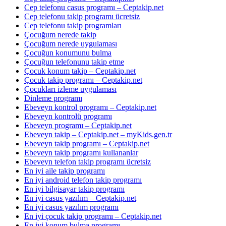
Cep telefonu casus programı – Ceptakip.net
Cep telefonu takip programı ücretsiz
Cep telefonu takip programları
Çocuğum nerede takip
Çocuğum nerede uygulaması
Çocuğun konumunu bulma
Çocuğun telefonunu takip etme
Çocuk konum takip – Ceptakip.net
Çocuk takip programı – Ceptakip.net
Çocukları izleme uygulaması
Dinleme programı
Ebeveyn kontrol programı – Ceptakip.net
Ebeveyn kontrolü programı
Ebeveyn programı – Ceptakip.net
Ebeveyn takip – Ceptakip.net – myKids.gen.tr
Ebeveyn takip programı – Ceptakip.net
Ebeveyn takip programı kullananlar
Ebeveyn telefon takip programı ücretsiz
En iyi aile takip programı
En iyi android telefon takip programı
En iyi bilgisayar takip programı
En iyi casus yazılım – Ceptakip.net
En iyi casus yazılım programı
En iyi çocuk takip programı – Ceptakip.net
En iyi konum bulma programı