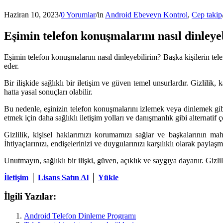
Haziran 10, 2023
/
0 Yorumlar
/
in
Android Ebeveyn Kontrol
,
Cep takip
Eşimin telefon konuşmalarını nasıl dinleye
Eşimin telefon konuşmalarını nasıl dinleyebilirim? Başka kişilerin telefo
eder.
Bir ilişkide sağlıklı bir iletişim ve güven temel unsurlardır. Gizlilik
hatta yasal sonuçları olabilir.
Bu nedenle, eşinizin telefon konuşmalarını izlemek veya dinlemek gibi
etmek için daha sağlıklı iletişim yolları ve danışmanlık gibi alternati
Gizlilik, kişisel haklarımızı korumamızı sağlar ve başkalarının ma
İhtiyaçlarınızı, endişelerinizi ve duygularınızı karşılıklı olarak paylaşm
Unutmayın, sağlıklı bir ilişki, güven, açıklık ve saygıya dayanır. Gizli
İletişim
│
Lisans Satın Al
│
Yükle
İlgili Yazılar:
Android Telefon Dinleme Programı