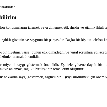
/
tarafından
bilirim
n konuşmalarını izlemek veya dinlemek etik dışıdır ve gizlilik ihlali teşk
, karşılıklı güvenin ve saygının bir parçasıdır. Başka bir kişinin telefon
 bir niyetiniz varsa, bunun etik olmadığını ve yasal sorunlara yol açab
f çözümler aramak önemlidir.
hremiyetini saygı göstermek önemlidir. Eşinizle güvene dayalı bir il
ak ve anlamak, sağlıklı bir ilişkinin temellerini oluşturur.
lik haklarına saygı göstermek, sağlıklı bir ilişkiyi sürdürmek için önemlid