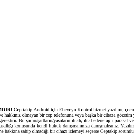
MDIR!
Cep takip Android için Ebeveyn Kontrol hizmet yazılımı, çocukl
ye hakkınız olmayan bir cep telefonuna veya başka bir cihaza gözetim y
erektirir. Bu şartın/şartların/yasaların ihlali, ihlal edene ağır parasal
allığı konusunda kendi hukuk danışmanınıza danışmalısınız. Yazılım
eme hakkına sahip olmadığı bir cihazı izlemeyi seçerse Ceptakip sorumlu