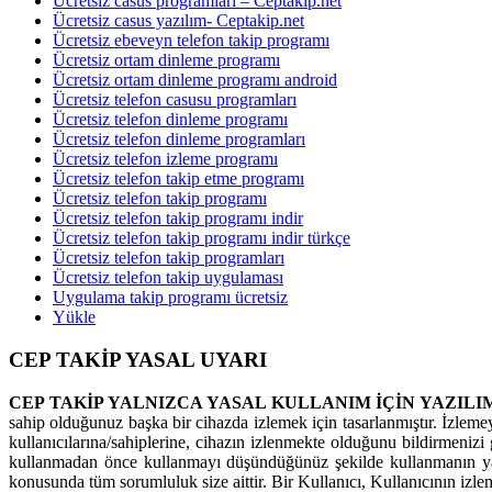
Ücretsiz casus programları – Ceptakip.net
Ücretsiz casus yazılım- Ceptakip.net
Ücretsiz ebeveyn telefon takip programı
Ücretsiz ortam dinleme programı
Ücretsiz ortam dinleme programı android
Ücretsiz telefon casusu programları
Ücretsiz telefon dinleme programı
Ücretsiz telefon dinleme programları
Ücretsiz telefon izleme programı
Ücretsiz telefon takip etme programı
Ücretsiz telefon takip programı
Ücretsiz telefon takip programı indir
Ücretsiz telefon takip programı indir türkçe
Ücretsiz telefon takip programları
Ücretsiz telefon takip uygulaması
Uygulama takip programı ücretsiz
Yükle
CEP TAKİP YASAL UYARI
CEP TAKİP YALNIZCA YASAL KULLANIM İÇİN YAZILI
sahip olduğunuz başka bir cihazda izlemek için tasarlanmıştır. İzleme
kullanıcılarına/sahiplerine, cihazın izlenmekte olduğunu bildirmenizi g
kullanmadan önce kullanmayı düşündüğünüz şekilde kullanmanın yas
konusunda tüm sorumluluk size aittir. Bir Kullanıcı, Kullanıcının izl