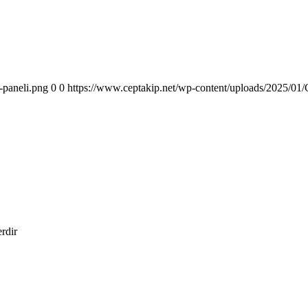
-paneli.png
0
0
https://www.ceptakip.net/wp-content/uploads/2025/01/C
erdir