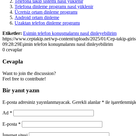
Telefona takip sistemi nasıl yüklenir
Telefona dinleme programı nasıl yüklenir
Ücretsiz ortam dinleme programı
Android ortam dinleme
Uzaktan telefon dinleme programı
Etiketler:
Eşimin telefon konuşmalarını nasıl dinleyebilirim
https://www.ceptakip.net/wp-content/uploads/2025/01/Cep-takip-giris
09:28:29
Eşimin telefon konuşmalarını nasıl dinleyebilirim
0
cevaplar
Cevapla
Want to join the discussion?
Feel free to contribute!
Bir yanıt yazın
E-posta adresiniz yayınlanmayacak.
Gerekli alanlar
*
ile işaretlenmişl
Ad
*
E-posta
*
İnternet sitesi