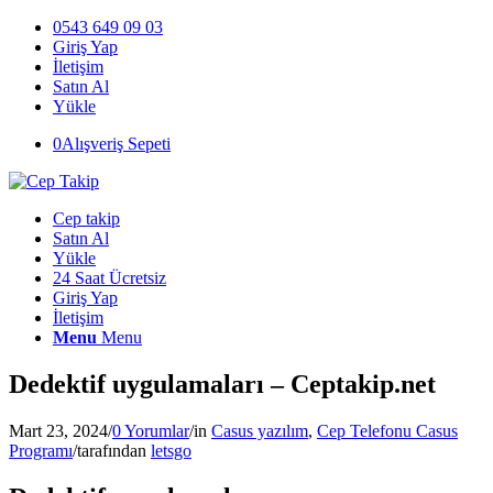
0543 649 09 03
Giriş Yap
İletişim
Satın Al
Yükle
0
Alışveriş Sepeti
Cep takip
Satın Al
Yükle
24 Saat Ücretsiz
Giriş Yap
İletişim
Menu
Menu
Dedektif uygulamaları – Ceptakip.net
Mart 23, 2024
/
0 Yorumlar
/
in
Casus yazılım
,
Cep Telefonu Casus
Programı
/
tarafından
letsgo