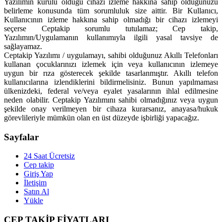
Yazılımın kurulu olduğu cihazı izleme hakkına sahip olduğunuzu
belirleme konusunda tüm sorumluluk size aittir. Bir Kullanıcı,
Kullanıcının izleme hakkına sahip olmadığı bir cihazı izlemeyi
seçerse Ceptakip sorumlu tutulamaz; Cep takip,
Yazılımın/Uygulamanın kullanımıyla ilgili yasal tavsiye de
sağlayamaz.
Ceptakip Yazılımı / uygulamayı, sahibi olduğunuz Akıllı Telefonları
kullanan çocuklarınızı izlemek için veya kullanıcının izlemeye
uygun bir rıza gösterecek şekilde tasarlanmıştır. Akıllı telefon
kullanıcılarına izlendiklerini bildirmelisiniz. Bunun yapılmaması
ülkenizdeki, federal ve/veya eyalet yasalarının ihlal edilmesine
neden olabilir. Ceptakip Yazılımını sahibi olmadığınız veya uygun
şekilde onay verilmeyen bir cihaza kurarsanız, anayasa/hukuk
görevlileriyle mümkün olan en üst düzeyde işbirliği yapacağız.
Sayfalar
24 Saat Ücretsiz
Cep takip
Giriş Yap
İletişim
Satın Al
Yükle
CEP TAKİP FİYATLARI