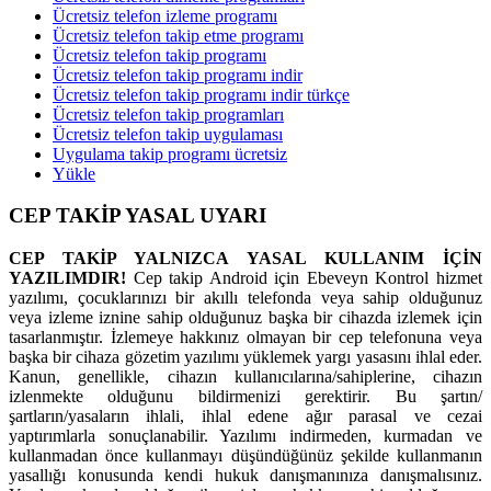
Ücretsiz telefon izleme programı
Ücretsiz telefon takip etme programı
Ücretsiz telefon takip programı
Ücretsiz telefon takip programı indir
Ücretsiz telefon takip programı indir türkçe
Ücretsiz telefon takip programları
Ücretsiz telefon takip uygulaması
Uygulama takip programı ücretsiz
Yükle
CEP TAKİP YASAL UYARI
CEP TAKİP YALNIZCA YASAL KULLANIM İÇİN
YAZILIMDIR!
Cep takip Android için Ebeveyn Kontrol hizmet
yazılımı, çocuklarınızı bir akıllı telefonda veya sahip olduğunuz
veya izleme iznine sahip olduğunuz başka bir cihazda izlemek için
tasarlanmıştır. İzlemeye hakkınız olmayan bir cep telefonuna veya
başka bir cihaza gözetim yazılımı yüklemek yargı yasasını ihlal eder.
Kanun, genellikle, cihazın kullanıcılarına/sahiplerine, cihazın
izlenmekte olduğunu bildirmenizi gerektirir. Bu şartın/
şartların/yasaların ihlali, ihlal edene ağır parasal ve cezai
yaptırımlarla sonuçlanabilir. Yazılımı indirmeden, kurmadan ve
kullanmadan önce kullanmayı düşündüğünüz şekilde kullanmanın
yasallığı konusunda kendi hukuk danışmanınıza danışmalısınız.