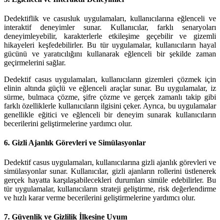
Dedektiflik ve casusluk uygulamaları, kullanıcılarına eğlenceli ve
interaktif deneyimler sunar. Kullanıcılar, farklı senaryoları
deneyimleyebilir, karakterlerle etkileşime geçebilir ve gizemli
hikayeleri keşfedebilirler. Bu tür uygulamalar, kullanıcıların hayal
gücünü ve yaratıcılığını kullanarak eğlenceli bir şekilde zaman
geçirmelerini sağlar.
Dedektif casus uygulamaları, kullanıcıların gizemleri çözmek için
elinin altında güçlü ve eğlenceli araçlar sunar. Bu uygulamalar, iz
sürme, bulmaca çözme, şifre çözme ve gerçek zamanlı takip gibi
farklı özelliklerle kullanıcıların ilgisini çeker. Ayrıca, bu uygulamalar
genellikle eğitici ve eğlenceli bir deneyim sunarak kullanıcıların
becerilerini geliştirmelerine yardımcı olur.
6.
Gizli Ajanlık Görevleri ve Simülasyonlar
Dedektif casus uygulamaları, kullanıcılarına gizli ajanlık görevleri ve
simülasyonlar sunar. Kullanıcılar, gizli ajanların rollerini üstlenerek
gerçek hayatta karşılaşabilecekleri durumları simüle edebilirler. Bu
tür uygulamalar, kullanıcıların strateji geliştirme, risk değerlendirme
ve hızlı karar verme becerilerini geliştirmelerine yardımcı olur.
7.
Güvenlik ve Gizlilik İlkesine Uyum