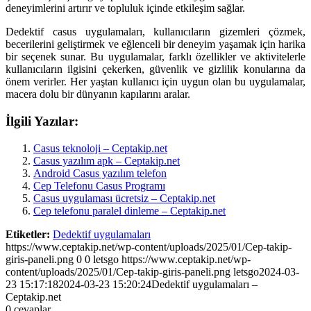
deneyimlerini artırır ve topluluk içinde etkileşim sağlar.
Dedektif casus uygulamaları, kullanıcıların gizemleri çözmek,
becerilerini geliştirmek ve eğlenceli bir deneyim yaşamak için harika
bir seçenek sunar. Bu uygulamalar, farklı özellikler ve aktivitelerle
kullanıcıların ilgisini çekerken, güvenlik ve gizlilik konularına da
önem verirler. Her yaştan kullanıcı için uygun olan bu uygulamalar,
macera dolu bir dünyanın kapılarını aralar.
İlgili Yazılar:
Casus teknoloji – Ceptakip.net
Casus yazılım apk – Ceptakip.net
Android Casus yazılım telefon
Cep Telefonu Casus Programı
Casus uygulaması ücretsiz – Ceptakip.net
Cep telefonu paralel dinleme – Ceptakip.net
Etiketler:
Dedektif uygulamaları
https://www.ceptakip.net/wp-content/uploads/2025/01/Cep-takip-
giris-paneli.png
0
0
letsgo
https://www.ceptakip.net/wp-
content/uploads/2025/01/Cep-takip-giris-paneli.png
letsgo
2024-03-
23 15:17:18
2024-03-23 15:20:24
Dedektif uygulamaları –
Ceptakip.net
0
cevaplar