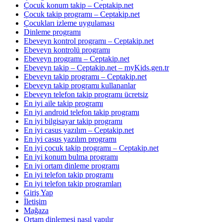
Çocuk konum takip – Ceptakip.net
Çocuk takip programı – Ceptakip.net
Çocukları izleme uygulaması
Dinleme programı
Ebeveyn kontrol programı – Ceptakip.net
Ebeveyn kontrolü programı
Ebeveyn programı – Ceptakip.net
Ebeveyn takip – Ceptakip.net – myKids.gen.tr
Ebeveyn takip programı – Ceptakip.net
Ebeveyn takip programı kullananlar
Ebeveyn telefon takip programı ücretsiz
En iyi aile takip programı
En iyi android telefon takip programı
En iyi bilgisayar takip programı
En iyi casus yazılım – Ceptakip.net
En iyi casus yazılım programı
En iyi çocuk takip programı – Ceptakip.net
En iyi konum bulma programı
En iyi ortam dinleme programı
En iyi telefon takip programı
En iyi telefon takip programları
Giriş Yap
İletişim
Mağaza
Ortam dinlemesi nasıl yapılır