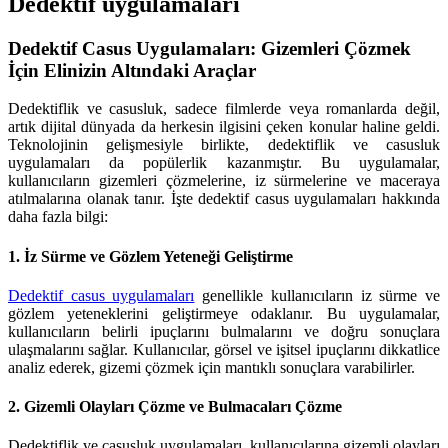
Dedektif uygulamaları
Dedektif Casus Uygulamaları: Gizemleri Çözmek
İçin Elinizin Altındaki Araçlar
Dedektiflik ve casusluk, sadece filmlerde veya romanlarda değil,
artık dijital dünyada da herkesin ilgisini çeken konular haline geldi.
Teknolojinin gelişmesiyle birlikte, dedektiflik ve casusluk
uygulamaları da popülerlik kazanmıştır. Bu uygulamalar,
kullanıcıların gizemleri çözmelerine, iz sürmelerine ve maceraya
atılmalarına olanak tanır. İşte dedektif casus uygulamaları hakkında
daha fazla bilgi:
1.
İz Sürme ve Gözlem Yeteneği Geliştirme
Dedektif casus uygulamaları
genellikle kullanıcıların iz sürme ve
gözlem yeteneklerini geliştirmeye odaklanır. Bu uygulamalar,
kullanıcıların belirli ipuçlarını bulmalarını ve doğru sonuçlara
ulaşmalarını sağlar. Kullanıcılar, görsel ve işitsel ipuçlarını dikkatlice
analiz ederek, gizemi çözmek için mantıklı sonuçlara varabilirler.
2.
Gizemli Olayları Çözme ve Bulmacaları Çözme
Dedektiflik ve casusluk uygulamaları, kullanıcılarına gizemli olayları