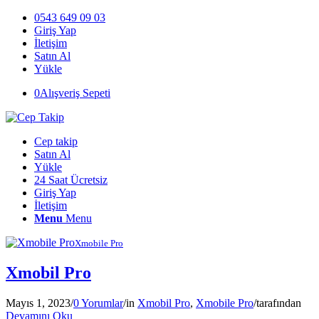
0543 649 09 03
Giriş Yap
İletişim
Satın Al
Yükle
0
Alışveriş Sepeti
Cep takip
Satın Al
Yükle
24 Saat Ücretsiz
Giriş Yap
İletişim
Menu
Menu
Xmobile Pro
Xmobil Pro
Mayıs 1, 2023
/
0 Yorumlar
/
in
Xmobil Pro
,
Xmobile Pro
/
tarafından
Devamını Oku