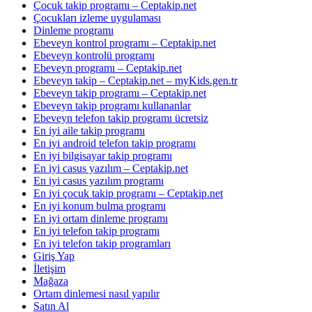
Çocuk takip programı – Ceptakip.net
Çocukları izleme uygulaması
Dinleme programı
Ebeveyn kontrol programı – Ceptakip.net
Ebeveyn kontrolü programı
Ebeveyn programı – Ceptakip.net
Ebeveyn takip – Ceptakip.net – myKids.gen.tr
Ebeveyn takip programı – Ceptakip.net
Ebeveyn takip programı kullananlar
Ebeveyn telefon takip programı ücretsiz
En iyi aile takip programı
En iyi android telefon takip programı
En iyi bilgisayar takip programı
En iyi casus yazılım – Ceptakip.net
En iyi casus yazılım programı
En iyi çocuk takip programı – Ceptakip.net
En iyi konum bulma programı
En iyi ortam dinleme programı
En iyi telefon takip programı
En iyi telefon takip programları
Giriş Yap
İletişim
Mağaza
Ortam dinlemesi nasıl yapılır
Satın Al