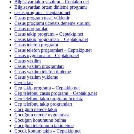
Bilgisayar takip yazılımı – Ceptakip.net
Bilgisayardan ortam dinleme programı
casus program – Ceptakip.net
Casus program nasıl yüklenir
Casus programı ücretsiz deneme sürümü
Casus programlar
Casus takip programı – Ceptakip.net
Casus takip programları – Ceptakip.net
Casus telefon programı
Casus telefon programlari – Ceptakip.net
Casus uygulamalar – Ceptakip.net
Casus yazilim
Casus yazılım programları
Casus yazılım telefon dinleme
Casus yazılım yükleme
Cep takip
Cep takip programı – Ceptakip.net
Cep telefonu casus programı – Ceptakip.net
Cep telefonu takip programı ücretsiz
Cep telefonu takip programları
Çocuğum nerede takip
Çocuğum nerede uygulaması
Çocuğun konumunu bulma
Çocuğun telefonunu takip etme
Çocuk konum takip – Ceptakip.net