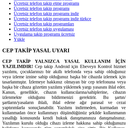
Ücretsiz telefon takip etme programı
Ücretsiz telefon takip programı
Ücretsiz telefon takip programı indir
Ücretsiz telefon takip programı indir türkçe
Ücretsiz telefon takip programları
Ücretsiz telefon takip uygulaması
Uygulama takip programı ücretsiz
Yükle
CEP TAKİP YASAL UYARI
CEP TAKİP YALNIZCA YASAL KULLANIM İÇİN
YAZILIMDIR!
Cep takip Android için Ebeveyn Kontrol hizmet
yazılımı, çocuklarınızı bir akıllı telefonda veya sahip olduğunuz
veya izleme iznine sahip olduğunuz başka bir cihazda izlemek için
tasarlanmıştır. İzlemeye hakkınız olmayan bir cep telefonuna veya
başka bir cihaza gözetim yazılımı yüklemek yargı yasasını ihlal eder.
Kanun, genellikle, cihazın kullanıcılarına/sahiplerine, cihazın
izlenmekte olduğunu bildirmenizi gerektirir. Bu şartın/
şartların/yasaların ihlali, ihlal edene ağır parasal ve cezai
yaptırımlarla sonuçlanabilir. Yazılımı indirmeden, kurmadan ve
kullanmadan önce kullanmayı düşündüğünüz şekilde kullanmanın
yasallığı konusunda kendi hukuk danışmanınıza danışmalısınız.
Yazılımın kurulu olduğu cihazı izleme hakkına sahip olduğunuzu