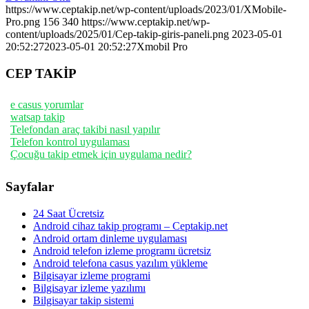
https://www.ceptakip.net/wp-content/uploads/2023/01/XMobile-
Pro.png
156
340
https://www.ceptakip.net/wp-
content/uploads/2025/01/Cep-takip-giris-paneli.png
2023-05-01
20:52:27
2023-05-01 20:52:27
Xmobil Pro
CEP TAKİP
e casus yorumlar
watsap takip
Telefondan araç takibi nasıl yapılır
Telefon kontrol uygulaması
Çocuğu takip etmek için uygulama nedir?
Sayfalar
24 Saat Ücretsiz
Android cihaz takip programı – Ceptakip.net
Android ortam dinleme uygulaması
Android telefon izleme programı ücretsiz
Android telefona casus yazılım yükleme
Bilgisayar izleme programi
Bilgisayar izleme yazılımı
Bilgisayar takip sistemi