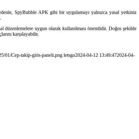
nedenle, SpyBubble APK gibi bir uygulamayı yalnızca yasal yetkiniz
.
sal düzenlemelere uygun olarak kullanılması önemlidir. Doğru şekilde
arını karşılayabilir.
5/01/Cep-takip-giris-paneli.png
letsgo
2024-04-12 13:49:47
2024-04-