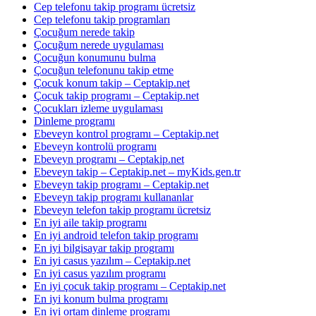
Cep telefonu takip programı ücretsiz
Cep telefonu takip programları
Çocuğum nerede takip
Çocuğum nerede uygulaması
Çocuğun konumunu bulma
Çocuğun telefonunu takip etme
Çocuk konum takip – Ceptakip.net
Çocuk takip programı – Ceptakip.net
Çocukları izleme uygulaması
Dinleme programı
Ebeveyn kontrol programı – Ceptakip.net
Ebeveyn kontrolü programı
Ebeveyn programı – Ceptakip.net
Ebeveyn takip – Ceptakip.net – myKids.gen.tr
Ebeveyn takip programı – Ceptakip.net
Ebeveyn takip programı kullananlar
Ebeveyn telefon takip programı ücretsiz
En iyi aile takip programı
En iyi android telefon takip programı
En iyi bilgisayar takip programı
En iyi casus yazılım – Ceptakip.net
En iyi casus yazılım programı
En iyi çocuk takip programı – Ceptakip.net
En iyi konum bulma programı
En iyi ortam dinleme programı