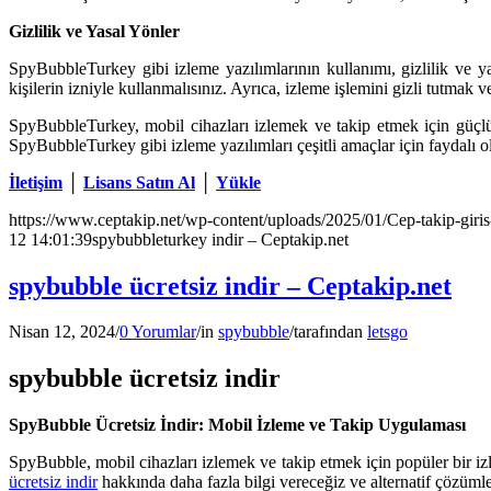
Gizlilik ve Yasal Yönler
SpyBubbleTurkey gibi izleme yazılımlarının kullanımı, gizlilik ve ya
kişilerin izniyle kullanmalısınız. Ayrıca, izleme işlemini gizli tutmak
SpyBubbleTurkey, mobil cihazları izlemek ve takip etmek için güçlü b
SpyBubbleTurkey gibi izleme yazılımları çeşitli amaçlar için faydalı olabi
İletişim
│
Lisans Satın Al
│
Yükle
https://www.ceptakip.net/wp-content/uploads/2025/01/Cep-takip-giris
12 14:01:39
spybubbleturkey indir – Ceptakip.net
spybubble ücretsiz indir – Ceptakip.net
Nisan 12, 2024
/
0 Yorumlar
/
in
spybubble
/
tarafından
letsgo
spybubble ücretsiz indir
SpyBubble Ücretsiz İndir: Mobil İzleme ve Takip Uygulaması
SpyBubble, mobil cihazları izlemek ve takip etmek için popüler bir iz
ücretsiz indir
hakkında daha fazla bilgi vereceğiz ve alternatif çözüml