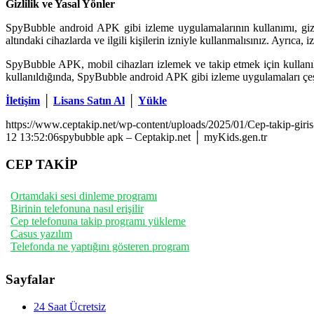
Gizlilik ve Yasal Yönler
SpyBubble android APK gibi izleme uygulamalarının kullanımı, gizl
altındaki cihazlarda ve ilgili kişilerin izniyle kullanmalısınız. Ayrıca
SpyBubble APK, mobil cihazları izlemek ve takip etmek için kullanıl
kullanıldığında, SpyBubble android APK gibi izleme uygulamaları çeşitli 
İletişim
│
Lisans Satın Al
│
Yükle
https://www.ceptakip.net/wp-content/uploads/2025/01/Cep-takip-giris
12 13:52:06
spybubble apk – Ceptakip.net │ myKids.gen.tr
CEP TAKİP
Ortamdaki sesi dinleme programı
Birinin telefonuna nasıl erişilir
Cep telefonuna takip programı yükleme
Casus yazılım
Telefonda ne yaptığını gösteren program
Sayfalar
24 Saat Ücretsiz