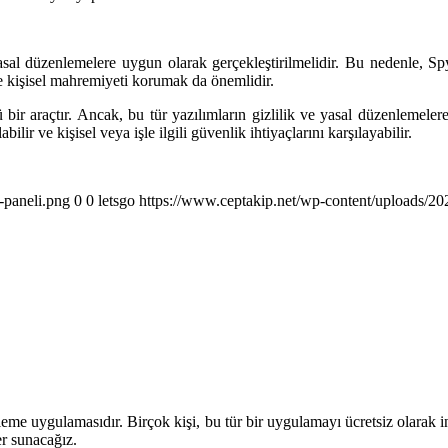
sal düzenlemelere uygun olarak gerçekleştirilmelidir. Bu nedenle, Spy
 ve kişisel mahremiyeti korumak da önemlidir.
ir araçtır. Ancak, bu tür yazılımların gizlilik ve yasal düzenlemeler
lir ve kişisel veya işle ilgili güvenlik ihtiyaçlarını karşılayabilir.
-paneli.png
0
0
letsgo
https://www.ceptakip.net/wp-content/uploads/202
leme uygulamasıdır. Birçok kişi, bu tür bir uygulamayı ücretsiz olarak 
er sunacağız.