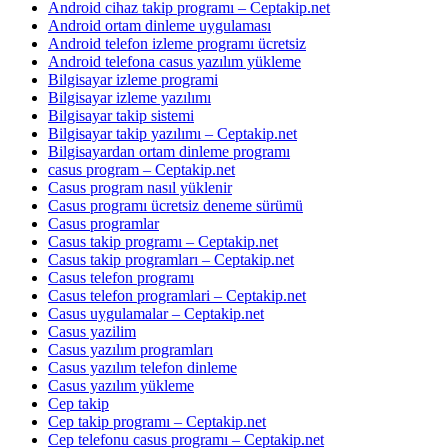
Android cihaz takip programı – Ceptakip.net
Android ortam dinleme uygulaması
Android telefon izleme programı ücretsiz
Android telefona casus yazılım yükleme
Bilgisayar izleme programi
Bilgisayar izleme yazılımı
Bilgisayar takip sistemi
Bilgisayar takip yazılımı – Ceptakip.net
Bilgisayardan ortam dinleme programı
casus program – Ceptakip.net
Casus program nasıl yüklenir
Casus programı ücretsiz deneme sürümü
Casus programlar
Casus takip programı – Ceptakip.net
Casus takip programları – Ceptakip.net
Casus telefon programı
Casus telefon programlari – Ceptakip.net
Casus uygulamalar – Ceptakip.net
Casus yazilim
Casus yazılım programları
Casus yazılım telefon dinleme
Casus yazılım yükleme
Cep takip
Cep takip programı – Ceptakip.net
Cep telefonu casus programı – Ceptakip.net