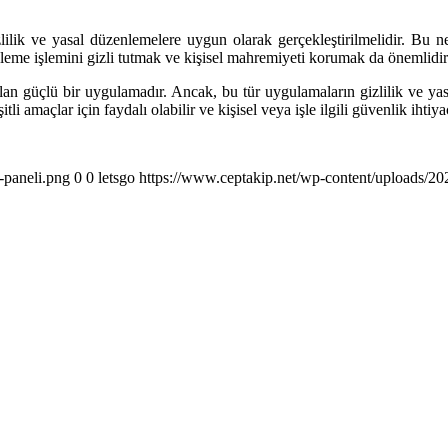
ilik ve yasal düzenlemelere uygun olarak gerçekleştirilmelidir. Bu 
, izleme işlemini gizli tutmak ve kişisel mahremiyeti korumak da önemlidir
an güçlü bir uygulamadır. Ancak, bu tür uygulamaların gizlilik ve ya
amaçlar için faydalı olabilir ve kişisel veya işle ilgili güvenlik ihtiyaçl
-paneli.png
0
0
letsgo
https://www.ceptakip.net/wp-content/uploads/202