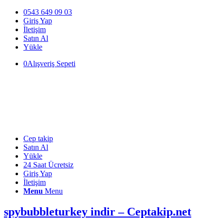
0543 649 09 03
Giriş Yap
İletişim
Satın Al
Yükle
0
Alışveriş Sepeti
Cep takip
Satın Al
Yükle
24 Saat Ücretsiz
Giriş Yap
İletişim
Menu
Menu
spybubbleturkey indir – Ceptakip.net