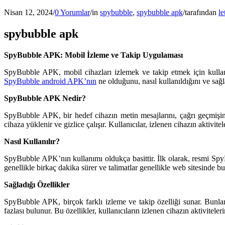
Nisan 12, 2024
/
0 Yorumlar
/
in
spybubble
,
spybubble apk
/
tarafından
le
spybubble apk
SpyBubble APK: Mobil İzleme ve Takip Uygulaması
SpyBubble APK, mobil cihazları izlemek ve takip etmek için kullanı
SpyBubble android APK’nın
ne olduğunu, nasıl kullanıldığını ve sağla
SpyBubble APK Nedir?
SpyBubble APK, bir hedef cihazın metin mesajlarını, çağrı geçmişini
cihaza yüklenir ve gizlice çalışır. Kullanıcılar, izlenen cihazın aktivite
Nasıl Kullanılır?
SpyBubble APK’nın kullanımı oldukça basittir. İlk olarak, resmi S
genellikle birkaç dakika sürer ve talimatlar genellikle web sitesinde 
Sağladığı Özellikler
SpyBubble APK, birçok farklı izleme ve takip özelliği sunar. Bunlar 
fazlası bulunur. Bu özellikler, kullanıcıların izlenen cihazın aktiviteleri