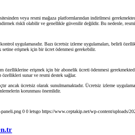
tesinden veya resmi mağaza platformlarından indirilmesi gerekmektedir
irmek riskli olabilir ve genellikle güvenilir değildir. Bu nedenle, res
ntrol uygulamasıdır. Bazı ücretsiz izleme uygulamaları, belirli özellik
ik setine erişmek için bir ücret ödenmesi gerekebilir.
elliklerine erişmek için bir abonelik ücreti ödenmesi gerekmektedir. Bu
 özellikleri sunar ve resmi destek sağlar.
çtır ancak ücretsiz olarak sunulmamaktadır. Ücretsiz izleme uygulaması
enlemelerin korunması önemlidir.
-paneli.png
0
0
letsgo
https://www.ceptakip.net/wp-content/uploads/202
n.tr