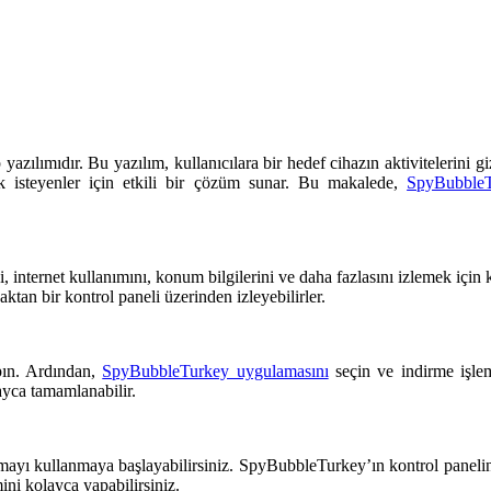
ılımıdır. Bu yazılım, kullanıcılara bir hedef cihazın aktivitelerini gi
ek isteyenler için etkili bir çözüm sunar. Bu makalede,
SpyBubbleTu
internet kullanımını, konum bilgilerini ve daha fazlasını izlemek için k
zaktan bir kontrol paneli üzerinden izleyebilirler.
pın. Ardından,
SpyBubbleTurkey uygulamasını
seçin ve indirme işlem
yca tamamlanabilir.
yı kullanmaya başlayabilirsiniz. SpyBubbleTurkey’ın kontrol paneline gi
mini kolayca yapabilirsiniz.