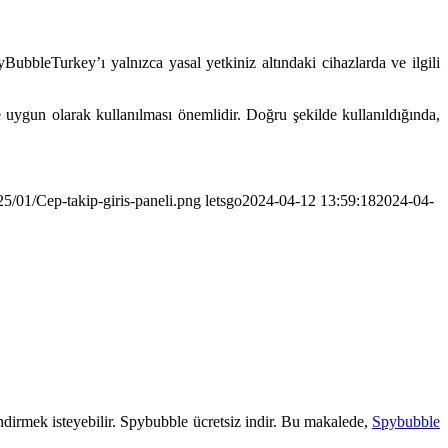
BubbleTurkey’ı yalnızca yasal yetkiniz altındaki cihazlarda ve ilgili
e uygun olarak kullanılması önemlidir. Doğru şekilde kullanıldığında,
5/01/Cep-takip-giris-paneli.png
letsgo
2024-04-12 13:59:18
2024-04-
indirmek isteyebilir. Spybubble ücretsiz indir. Bu makalede,
Spybubble