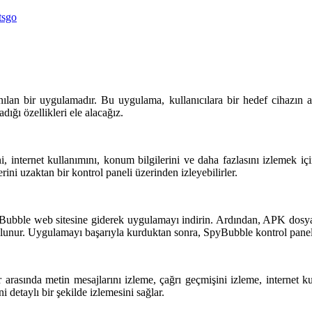
tsgo
lan bir uygulamadır. Bu uygulama, kullanıcılara bir hedef cihazın a
dığı özellikleri ele alacağız.
, internet kullanımını, konum bilgilerini ve daha fazlasını izlemek iç
lerini uzaktan bir kontrol paneli üzerinden izleyebilirler.
pyBubble web sitesine giderek uygulamayı indirin. Ardından, APK dosy
bulunur. Uygulamayı başarıyla kurduktan sonra, SpyBubble kontrol paneline
arasında metin mesajlarını izleme, çağrı geçmişini izleme, internet ku
ni detaylı bir şekilde izlemesini sağlar.