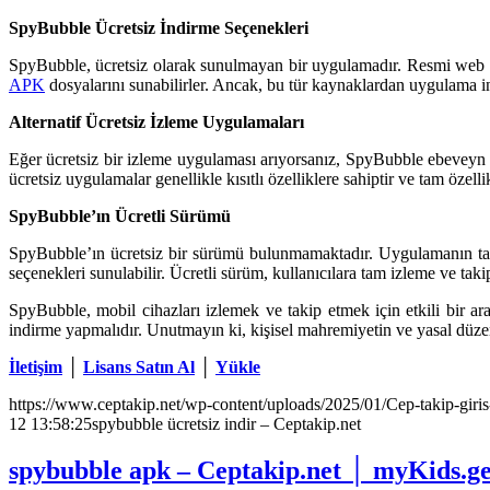
SpyBubble Ücretsiz İndirme Seçenekleri
SpyBubble, ücretsiz olarak sunulmayan bir uygulamadır. Resmi web si
APK
dosyalarını sunabilirler. Ancak, bu tür kaynaklardan uygulama ind
Alternatif Ücretsiz İzleme Uygulamaları
Eğer ücretsiz bir izleme uygulaması arıyorsanız, SpyBubble ebeveyn ko
ücretsiz uygulamalar genellikle kısıtlı özelliklere sahiptir ve tam özell
SpyBubble’ın Ücretli Sürümü
SpyBubble’ın ücretsiz bir sürümü bulunmamaktadır. Uygulamanın tam öz
seçenekleri sunulabilir. Ücretli sürüm, kullanıcılara tam izleme ve takip
SpyBubble, mobil cihazları izlemek ve takip etmek için etkili bir ara
indirme yapmalıdır. Unutmayın ki, kişisel mahremiyetin ve yasal düz
İletişim
│
Lisans Satın Al
│
Yükle
https://www.ceptakip.net/wp-content/uploads/2025/01/Cep-takip-giris
12 13:58:25
spybubble ücretsiz indir – Ceptakip.net
spybubble apk – Ceptakip.net │ myKids.ge