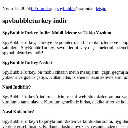
Nisan 12, 2024
/
0 Yorumlar
/
in
spybubble
/
tarafından
letsgo
spybubbleturkey indir
SpyBubbleTurkey İndir: Mobil İzleme ve Takip Yazılımı
SpyBubbleTurkey, Türkiye’de popüler olan bir mobil izleme ve takip yaz
sahipleri, SpyBubbleTurkey, sevdiklerini veya işletmelerini izlem
spybubbleturkey indir!
SpyBubbleTurkey Nedir?
SpyBubbleTurkey, bir mobil cihazın metin mesajlarını, çağrı geçmişini, 
yüklenir ve gizlice çalışır. Kullanıcılar, izlenen cihazın aktivitelerini u
Nasıl İndirilir?
SpyBubbleTurkey’ı indirmek için, resmi web sitemizden arama ya
kurulumu tamamlayın. Kurulum genellikle birkaç dakika sürer ve kola
Nasıl Kullanılır?
SpyBubbleTurkey’ı başarıyla indirdikten ve kurduktan sonra, uygulama
verilere erişebilirsiniz. Kullanıcı dostu arayüzü sayesinde, izleme işle