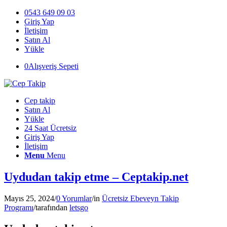
0543 649 09 03
Giriş Yap
İletişim
Satın Al
Yükle
0
Alışveriş Sepeti
Cep takip
Satın Al
Yükle
24 Saat Ücretsiz
Giriş Yap
İletişim
Menu
Menu
Uydudan takip etme – Ceptakip.net
Mayıs 25, 2024
/
0 Yorumlar
/
in
Ücretsiz Ebeveyn Takip
Programı
/
tarafından
letsgo