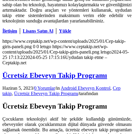
sahip olan bu teknoloji, hayatımızı kolaylaştırmakta ve güvenliğimizi
artırmaktadır. Doğru araçları ve yöntemleri kullanarak, uydudan
takip etme sistemlerinden maksimum verim elde edebilir ve
teknolojinin sunduğu avantajlardan yararlanabilirsiniz.
İletişim
│
Lisans Satın Al
│
Yükle
https://www.ceptakip.net/wp-content/uploads/2025/01/Cep-takip-
giris-paneli.png
0
0
letsgo
https://www.ceptakip.net/wp-
content/uploads/2025/01/Cep-takip-giris-paneli.png
letsgo
2024-05-
25 17:13:22
2024-05-25 17:15:16
Uydudan takip etme –
Ceptakip.net
Ücretsiz Ebeveyn Takip Programı
Haziran 5, 2023
/
0 Yorumlar
/
in
Android Ebeveyn Kontrol
,
Cep
takip
,
Ücretsiz Ebeveyn Takip Programı
/
tarafından
Ücretsiz Ebeveyn Takip Programı
Çocukların teknolojiyi aktif bir şekilde kullandığı günümüzde,
ebeveynler olarak çocuklarımızın dijital dünyada güvende olmasını
sağlamak önemlidir. Bu amaçla, ücretsiz ebeveyn takip programları