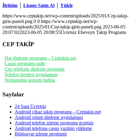
İletişim
│
Lisans Satın Al
│
Yükle
https://www.ceptakip.net/wp-content/uploads/2025/01/Cep-takip-
giris-paneli.png
0
0
https://www.ceptakip.net/wp-
content/uploads/2025/01/Cep-takip-giris-paneli.png
2023-06-05
20:07:02
2023-06-05 20:08:55
Ücretsiz Ebeveyn Takip Programı
CEP TAKİP
Hat dinleme programı – Ceptakip.net
Casus programı indir
Cep telefonu dinleme programı
Telefon kontrol uygulaması
Numaradan konum bulma
Sayfalar
24 Saat Ücretsiz
Android cihaz takip programı – Ceptakip.net
Android ortam dinleme uygulaması
Android telefon izleme programı ücretsiz
Android telefona casus yazılım yükleme
Bilgisayar izleme programi