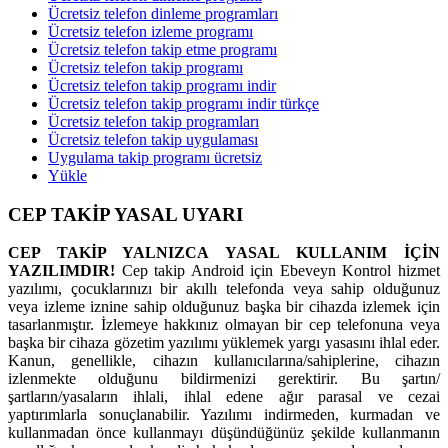
Ücretsiz telefon dinleme programları
Ücretsiz telefon izleme programı
Ücretsiz telefon takip etme programı
Ücretsiz telefon takip programı
Ücretsiz telefon takip programı indir
Ücretsiz telefon takip programı indir türkçe
Ücretsiz telefon takip programları
Ücretsiz telefon takip uygulaması
Uygulama takip programı ücretsiz
Yükle
CEP TAKİP YASAL UYARI
CEP TAKİP YALNIZCA YASAL KULLANIM İÇİN
YAZILIMDIR!
Cep takip Android için Ebeveyn Kontrol hizmet
yazılımı, çocuklarınızı bir akıllı telefonda veya sahip olduğunuz
veya izleme iznine sahip olduğunuz başka bir cihazda izlemek için
tasarlanmıştır. İzlemeye hakkınız olmayan bir cep telefonuna veya
başka bir cihaza gözetim yazılımı yüklemek yargı yasasını ihlal eder.
Kanun, genellikle, cihazın kullanıcılarına/sahiplerine, cihazın
izlenmekte olduğunu bildirmenizi gerektirir. Bu şartın/
şartların/yasaların ihlali, ihlal edene ağır parasal ve cezai
yaptırımlarla sonuçlanabilir. Yazılımı indirmeden, kurmadan ve
kullanmadan önce kullanmayı düşündüğünüz şekilde kullanmanın