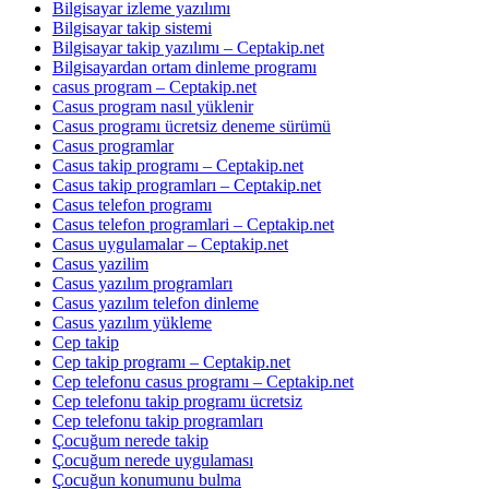
Bilgisayar izleme yazılımı
Bilgisayar takip sistemi
Bilgisayar takip yazılımı – Ceptakip.net
Bilgisayardan ortam dinleme programı
casus program – Ceptakip.net
Casus program nasıl yüklenir
Casus programı ücretsiz deneme sürümü
Casus programlar
Casus takip programı – Ceptakip.net
Casus takip programları – Ceptakip.net
Casus telefon programı
Casus telefon programlari – Ceptakip.net
Casus uygulamalar – Ceptakip.net
Casus yazilim
Casus yazılım programları
Casus yazılım telefon dinleme
Casus yazılım yükleme
Cep takip
Cep takip programı – Ceptakip.net
Cep telefonu casus programı – Ceptakip.net
Cep telefonu takip programı ücretsiz
Cep telefonu takip programları
Çocuğum nerede takip
Çocuğum nerede uygulaması
Çocuğun konumunu bulma