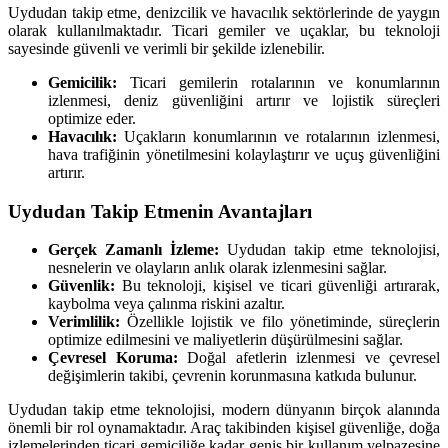
Uydudan takip etme, denizcilik ve havacılık sektörlerinde de yaygın
olarak kullanılmaktadır. Ticari gemiler ve uçaklar, bu teknoloji
sayesinde güvenli ve verimli bir şekilde izlenebilir.
Gemicilik:
Ticari gemilerin rotalarının ve konumlarının
izlenmesi, deniz güvenliğini artırır ve lojistik süreçleri
optimize eder.
Havacılık:
Uçakların konumlarının ve rotalarının izlenmesi,
hava trafiğinin yönetilmesini kolaylaştırır ve uçuş güvenliğini
artırır.
Uydudan Takip Etmenin Avantajları
Gerçek Zamanlı İzleme:
Uydudan takip etme teknolojisi,
nesnelerin ve olayların anlık olarak izlenmesini sağlar.
Güvenlik:
Bu teknoloji, kişisel ve ticari güvenliği artırarak,
kaybolma veya çalınma riskini azaltır.
Verimlilik:
Özellikle lojistik ve filo yönetiminde, süreçlerin
optimize edilmesini ve maliyetlerin düşürülmesini sağlar.
Çevresel Koruma:
Doğal afetlerin izlenmesi ve çevresel
değişimlerin takibi, çevrenin korunmasına katkıda bulunur.
Uydudan takip etme teknolojisi, modern dünyanın birçok alanında
önemli bir rol oynamaktadır. Araç takibinden kişisel güvenliğe, doğa
izlemelerinden ticari gemiciliğe kadar geniş bir kullanım yelpazesine