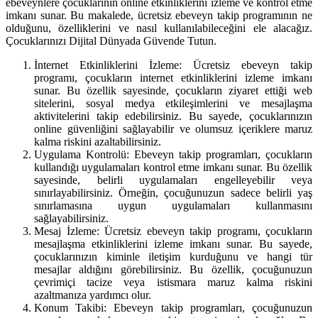
ebeveynlere çocuklarının online etkinliklerini izleme ve kontrol etme
imkanı sunar. Bu makalede, ücretsiz ebeveyn takip programının ne
olduğunu, özelliklerini ve nasıl kullanılabileceğini ele alacağız.
Çocuklarınızı Dijital Dünyada Güvende Tutun.
İnternet Etkinliklerini İzleme: Ücretsiz ebeveyn takip
programı, çocukların internet etkinliklerini izleme imkanı
sunar. Bu özellik sayesinde, çocukların ziyaret ettiği web
sitelerini, sosyal medya etkileşimlerini ve mesajlaşma
aktivitelerini takip edebilirsiniz. Bu sayede, çocuklarınızın
online güvenliğini sağlayabilir ve olumsuz içeriklere maruz
kalma riskini azaltabilirsiniz.
Uygulama Kontrolü: Ebeveyn takip programları, çocukların
kullandığı uygulamaları kontrol etme imkanı sunar. Bu özellik
sayesinde, belirli uygulamaları engelleyebilir veya
sınırlayabilirsiniz. Örneğin, çocuğunuzun sadece belirli yaş
sınırlamasına uygun uygulamaları kullanmasını
sağlayabilirsiniz.
Mesaj İzleme: Ücretsiz ebeveyn takip programı, çocukların
mesajlaşma etkinliklerini izleme imkanı sunar. Bu sayede,
çocuklarınızın kiminle iletişim kurduğunu ve hangi tür
mesajlar aldığını görebilirsiniz. Bu özellik, çocuğunuzun
çevrimiçi tacize veya istismara maruz kalma riskini
azaltmanıza yardımcı olur.
Konum Takibi: Ebeveyn takip programları, çocuğunuzun