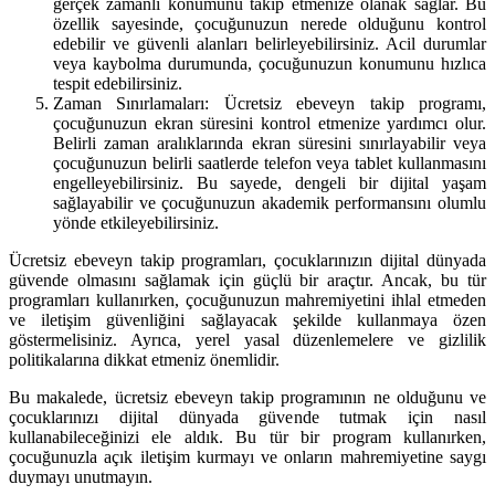
gerçek zamanlı konumunu takip etmenize olanak sağlar. Bu
özellik sayesinde, çocuğunuzun nerede olduğunu kontrol
edebilir ve güvenli alanları belirleyebilirsiniz. Acil durumlar
veya kaybolma durumunda, çocuğunuzun konumunu hızlıca
tespit edebilirsiniz.
Zaman Sınırlamaları: Ücretsiz ebeveyn takip programı,
çocuğunuzun ekran süresini kontrol etmenize yardımcı olur.
Belirli zaman aralıklarında ekran süresini sınırlayabilir veya
çocuğunuzun belirli saatlerde telefon veya tablet kullanmasını
engelleyebilirsiniz. Bu sayede, dengeli bir dijital yaşam
sağlayabilir ve çocuğunuzun akademik performansını olumlu
yönde etkileyebilirsiniz.
Ücretsiz ebeveyn takip programları, çocuklarınızın dijital dünyada
güvende olmasını sağlamak için güçlü bir araçtır. Ancak, bu tür
programları kullanırken, çocuğunuzun mahremiyetini ihlal etmeden
ve iletişim güvenliğini sağlayacak şekilde kullanmaya özen
göstermelisiniz. Ayrıca, yerel yasal düzenlemelere ve gizlilik
politikalarına dikkat etmeniz önemlidir.
Bu makalede, ücretsiz ebeveyn takip programının ne olduğunu ve
çocuklarınızı dijital dünyada güvende tutmak için nasıl
kullanabileceğinizi ele aldık. Bu tür bir program kullanırken,
çocuğunuzla açık iletişim kurmayı ve onların mahremiyetine saygı
duymayı unutmayın.