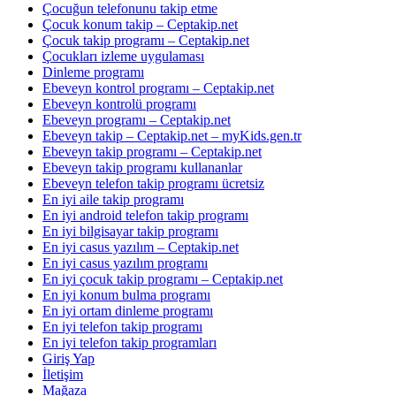
Çocuğun telefonunu takip etme
Çocuk konum takip – Ceptakip.net
Çocuk takip programı – Ceptakip.net
Çocukları izleme uygulaması
Dinleme programı
Ebeveyn kontrol programı – Ceptakip.net
Ebeveyn kontrolü programı
Ebeveyn programı – Ceptakip.net
Ebeveyn takip – Ceptakip.net – myKids.gen.tr
Ebeveyn takip programı – Ceptakip.net
Ebeveyn takip programı kullananlar
Ebeveyn telefon takip programı ücretsiz
En iyi aile takip programı
En iyi android telefon takip programı
En iyi bilgisayar takip programı
En iyi casus yazılım – Ceptakip.net
En iyi casus yazılım programı
En iyi çocuk takip programı – Ceptakip.net
En iyi konum bulma programı
En iyi ortam dinleme programı
En iyi telefon takip programı
En iyi telefon takip programları
Giriş Yap
İletişim
Mağaza