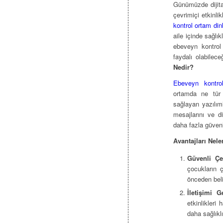
Günümüzde dijital
çevrimiçi etkinli
kontrol ortam din
aile içinde sağlı
ebeveyn kontrol 
faydalı olabilec
Nedir?
Ebeveyn kontro
ortamda ne tür 
sağlayan yazılım
mesajlarını ve d
daha fazla güvenl
Avantajları Nele
Güvenli Çe
çocukların 
önceden beli
İletişimi G
etkinlikleri
daha sağlıklı 