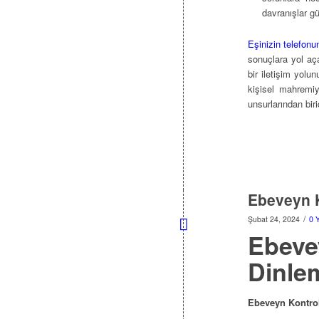
davranışlar gü
Eşinizin telefon
sonuçlara yol aça
bir iletişim yolu
kişisel mahremiy
unsurlarından birid
Ebeveyn 
/
Şubat 24, 2024
0 
Ebeve
Dinle
Ebeveyn Kontrol