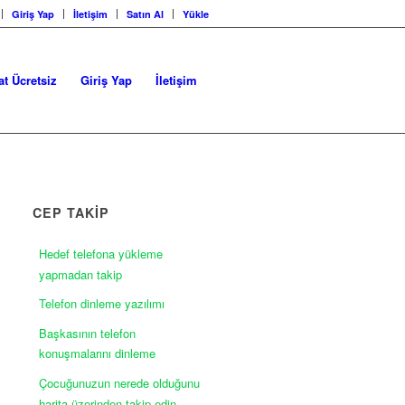
Giriş Yap
İletişim
Satın Al
Yükle
at Ücretsiz
Giriş Yap
İletişim
CEP TAKİP
Hedef telefona yükleme
yapmadan takip
Telefon dinleme yazılımı
Başkasının telefon
konuşmalarını dinleme
Çocuğunuzun nerede olduğunu
harita üzerinden takip edin