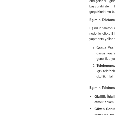
endişelerini g
başvurabilirle
gerçeklerini ve bu
Eşimin Telefonu
Eşinizin telefonu
nedenle dikkatli 
yapmanın yollarını
Casus Yazı
casus yazılı
genellikle ya
Telefonunu
için telefon
gizlilik ihla
Eşimin Telefonu
Gizlilik İhlali
etmek anlamına 
Güven Sorun
sorunlara ned