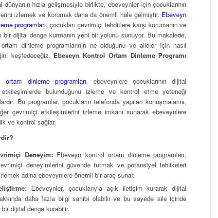
 dünyanın hızla gelişmesiyle birlikte, ebeveynler için çocuklarının
klerini izlemek ve korumak daha da önemli hale gelmiştir.
Ebeveyn
leme programları
, çocukları çevrimiçi tehditlere karşı korumanın ve
klı bir dijital denge kurmanın yeni bir yolunu sunuyor. Bu makalede,
ortam dinleme programlarının ne olduğunu ve aileler için nasıl
eğini keşfedeceğiz.
Ebeveyn Kontrol Ortam Dinleme Programı
l ortam dinleme programları
, ebeveynlere çocuklarının dijital
etkileşimlerde bulunduğunu izleme ve kontrol etme yeteneği
lardır. Bu programlar, çocukların telefonda yapılan konuşmalarını,
iğer çevrimiçi etkileşimlerini izleme imkanı sunarak ebeveynlere
ik ve kontrol sağlar.
rdir?
vrimiçi Deneyim:
Ebeveyn kontrol ortam dinleme programları,
çevrimiçi deneyimlerini güvende tutmak ve potansiyel tehlikeleri
rlemek adına ebeveynlere önemli bir araç sunar.
eliştirme:
Ebeveynler, çocuklarıyla açık iletişim kurarak dijital
 hakkında daha fazla bilgi sahibi olabilir ve bu sayede aile içinde
bir dijital denge kurabilir.