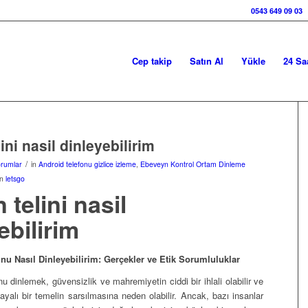
0543 649 09 03
Cep takip
Satın Al
Yükle
24 Sa
ini nasil dinleyebilirim
/
orumlar
in
Android telefonu gizlice izleme
,
Ebeveyn Kontrol Ortam Dinleme
an
letsgo
 telini nasil
ebilirim
nu Nasıl Dinleyebilirim: Gerçekler ve Etik Sorumluluklar
nu dinlemek, güvensizlik ve mahremiyetin ciddi bir ihlali olabilir ve
ayalı bir temelin sarsılmasına neden olabilir. Ancak, bazı insanlar