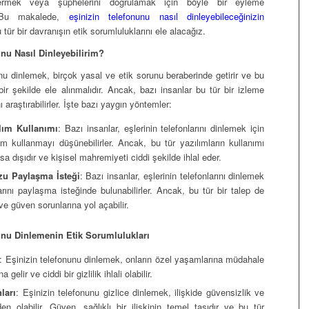
idermek veya şüphelerini doğrulamak için böyle bir eyleme
r. Bu makalede,
eşinizin telefonunu nasıl dinleyebileceğinizin
 tür bir davranışın etik sorumluluklarını ele alacağız.
nu Nasıl Dinleyebilirim?
nu dinlemek, birçok yasal ve etik sorunu beraberinde getirir ve bu
bir şekilde ele alınmalıdır. Ancak, bazı insanlar bu tür bir izleme
 araştırabilirler. İşte bazı yaygın yöntemler:
lım Kullanımı
: Bazı insanlar, eşlerinin telefonlarını dinlemek için
m kullanmayı düşünebilirler. Ancak, bu tür yazılımların kullanımı
sa dışıdır ve kişisel mahremiyeti ciddi şekilde ihlal eder.
zu Paylaşma İsteği
: Bazı insanlar, eşlerinin telefonlarını dinlemek
larını paylaşma isteğinde bulunabilirler. Ancak, bu tür bir talep de
li ve güven sorunlarına yol açabilir.
nu Dinlemenin Etik Sorumlulukları
: Eşinizin telefonunu dinlemek, onların özel yaşamlarına müdahale
gelir ve ciddi bir gizlilik ihlali olabilir.
ları
: Eşinizin telefonunu gizlice dinlemek, ilişkide güvensizlik ve
en olabilir. Güven, sağlıklı bir ilişkinin temel taşıdır ve bu tür