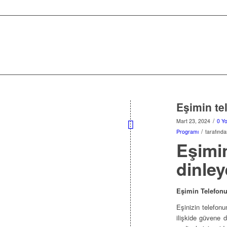
Eşimin tel
/
Mart 23, 2024
0 Y
/
Programı
tarafınd
Eşimin
dinley
Eşimin Telefonu
Eşinizin telefonu
ilişkide güvene d