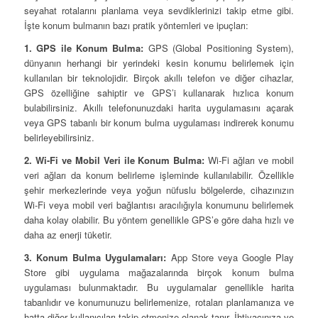
seyahat rotalarını planlama veya sevdiklerinizi takip etme gibi.
İşte konum bulmanın bazı pratik yöntemleri ve ipuçları:
1. GPS ile Konum Bulma:
GPS (Global Positioning System),
dünyanın herhangi bir yerindeki kesin konumu belirlemek için
kullanılan bir teknolojidir. Birçok akıllı telefon ve diğer cihazlar,
GPS özelliğine sahiptir ve GPS’i kullanarak hızlıca konum
bulabilirsiniz. Akıllı telefonunuzdaki harita uygulamasını açarak
veya GPS tabanlı bir konum bulma uygulaması indirerek konumu
belirleyebilirsiniz.
2. Wi-Fi ve Mobil Veri ile Konum Bulma:
Wi-Fi ağları ve mobil
veri ağları da konum belirleme işleminde kullanılabilir. Özellikle
şehir merkezlerinde veya yoğun nüfuslu bölgelerde, cihazınızın
Wi-Fi veya mobil veri bağlantısı aracılığıyla konumunu belirlemek
daha kolay olabilir. Bu yöntem genellikle GPS’e göre daha hızlı ve
daha az enerji tüketir.
3. Konum Bulma Uygulamaları:
App Store veya Google Play
Store gibi uygulama mağazalarında birçok konum bulma
uygulaması bulunmaktadır. Bu uygulamalar genellikle harita
tabanlıdır ve konumunuzu belirlemenize, rotaları planlamanıza ve
hatta diğer kullanıcıları takip etmenize olanak tanır. İhtiyacınıza ve