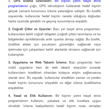
1. GPS İzleme Özellikleri:
Bir kişinin yerini tespit etme
programlarının
çoğu, GPS teknolojisini kullanarak hedef kişinin
gerçek zamanlı konumunu izleme yeteneğine sahiptir. Bu özellik
sayesinde, kullanıcılar hedef kişinin nerede olduğunu doğrudan
harita üzerinde görebilir ve geçmiş konumlarına erişebilir.
2. Coğrafi Çitler ve Uyarılar:
Bazı yer tespit etme programları,
kullanıcılara belirli coğrafi bölgeleri (coğrafi çitler) tanımlama ve bu
bölgelerden ayrıldıklarında anlık uyarılar almayı sağlar. Bu özellik,
özellikle aileler için çocukların güvenliğini sağlamak veya
işletmeler için çalışanların belirli alanlarda olmasını sağlamak için
kullanışlıdır.
3. Uygulama ve Web Tabanlı İzleme:
Bazı programlar, hem
mobil uygulama hem de web tabanlı arayüzler sunarak
kullanıcıların istedikleri cihazdan kolayca erişim sağlamasına
olanak tanır. Bu sayede, kullanıcılar istedikleri zaman ve yerden
hedef kişinin konumunu izleyebilir ve diğer izleme özelliklerine
erişebilirler.
4. Yasal ve Etik Kullanım:
Bir kişinin yerini tespit etme
programlarının kullanımı, yasalara ve etik kurallara uygun
olmalıdır. İzleme faaliyetlerinin hedef kişinin rızası olmadan