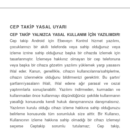
CEP TAKİP YASAL UYARI
CEP TAKİP YALNIZCA YASAL KULLANIM İÇİN YAZILIMDIR!
Cep takip Android için Ebeveyn Kontrol hizmet yazılımı,
çocuklarınızı bir akıllı telefonda veya sahip olduğunuz veya
izleme iznine sahip olduğunuz başka bir cihazda izlemek için
tasarlanmıştır. İzlemeye hakkınız olmayan bir cep telefonuna
veya başka bir cihaza gözetim yazılımı yüklemek yargı yasasını
ihlal eder. Kanun, genellikle, cihazın kullanıcılarına/sahiplerine,
cihazın izlenmekte olduğunu bildirmenizi gerektirir. Bu şartın/
şartların/yasaların ihlali, ihlal edene ağır parasal ve cezai
yaptırımlarla sonuçlanabilir. Yazılımı indirmeden, kurmadan ve
kullanmadan önce kullanmayı düşündüğünüz şekilde kullanmanın
yasallığı konusunda kendi hukuk danışmanınıza danışmalısınız.
Yazılımın kurulu olduğu cihazı izleme hakkına sahip olduğunuzu
belirleme konusunda tüm sorumluluk size aittir. Bir Kullanıcı,
Kullanıcının izleme hakkına sahip olmadığı bir cihazı izlemeyi
seçerse Ceptakip sorumlu tutulamaz; Cep takip,