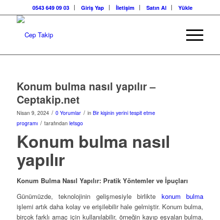
0543 649 09 03
Giriş Yap
İletişim
Satın Al
Yükle
Konum bulma nasıl yapılır –
Ceptakip.net
/
/
Nisan 9, 2024
0 Yorumlar
in
Bir kişinin yerini tespit etme
/
programı
tarafından
letsgo
Konum bulma nasıl
yapılır
Konum Bulma Nasıl Yapılır: Pratik Yöntemler ve İpuçları
Günümüzde, teknolojinin gelişmesiyle birlikte
konum bulma
işlemi artık daha kolay ve erişilebilir hale gelmiştir. Konum bulma,
birçok farklı amaç için kullanılabilir, örneğin kayıp eşyaları bulma,