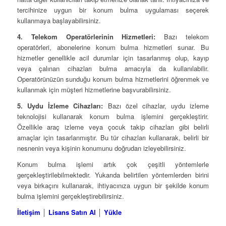
tercihinize uygun bir konum bulma uygulaması seçerek
kullanmaya başlayabilirsiniz.
4. Telekom Operatörlerinin Hizmetleri:
Bazı telekom
operatörleri, abonelerine konum bulma hizmetleri sunar. Bu
hizmetler genellikle acil durumlar için tasarlanmış olup, kayıp
veya çalınan cihazları bulma amacıyla da kullanılabilir.
Operatörünüzün sunduğu konum bulma hizmetlerini öğrenmek ve
kullanmak için müşteri hizmetlerine başvurabilirsiniz.
5. Uydu İzleme Cihazları:
Bazı özel cihazlar, uydu izleme
teknolojisi kullanarak konum bulma işlemini gerçekleştirir.
Özellikle araç izleme veya çocuk takip cihazları gibi belirli
amaçlar için tasarlanmıştır. Bu tür cihazları kullanarak, belirli bir
nesnenin veya kişinin konumunu doğrudan izleyebilirsiniz.
Konum bulma işlemi artık çok çeşitli yöntemlerle
gerçekleştirilebilmektedir. Yukarıda belirtilen yöntemlerden birini
veya birkaçını kullanarak, ihtiyacınıza uygun bir şekilde konum
bulma işlemini gerçekleştirebilirsiniz.
İletişim
│
Lisans Satın Al
│
Yükle