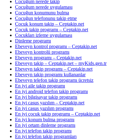
Çocuğum nerede takip
Çocuğum nerede uygulaması
Çocuğun konumunu bulma
Çocuğun telefonunu takip etme
Çocuk konum takip – Ceptakip.net
Çocuk takip programı – Ceptakip.net
Çocukları izleme uygulaması
Dinleme programı
Ebeveyn kontrol programı – Ceptakip.net
Ebeveyn kontrolü programı
Ebeveyn programı – Ceptakip.net
Ebeveyn takip – Ceptakip.net – myKids.gen.tr
Ebeveyn takip programı – Ceptakip.net
Ebeveyn takip programı kullananlar
Ebeveyn telefon takip programı ücretsiz
En iyi aile takip programı
En iyi android telefon takip programı
En iyi bilgisayar takip programı
En iyi casus yazılım – Ceptakip.net
En iyi casus yazılım programı
En iyi çocuk takip programı – Ceptakip.net
En iyi konum bulma programı
En iyi ortam dinleme programı
En iyi telefon takip programı
En iyi telefon takip programları