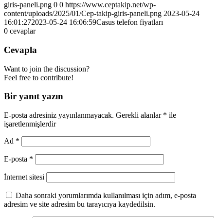
giris-paneli.png
0
0
https://www.ceptakip.net/wp-
content/uploads/2025/01/Cep-takip-giris-paneli.png
2023-05-24
16:01:27
2023-05-24 16:06:59
Casus telefon fiyatları
0
cevaplar
Cevapla
Want to join the discussion?
Feel free to contribute!
Bir yanıt yazın
E-posta adresiniz yayınlanmayacak.
Gerekli alanlar
*
ile
işaretlenmişlerdir
Ad
*
E-posta
*
İnternet sitesi
Daha sonraki yorumlarımda kullanılması için adım, e-posta
adresim ve site adresim bu tarayıcıya kaydedilsin.