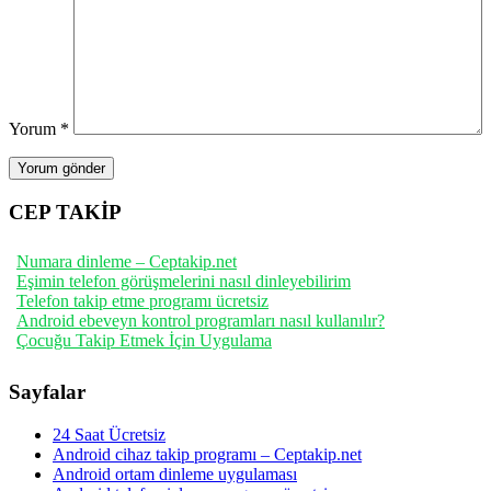
Yorum
*
CEP TAKİP
Numara dinleme – Ceptakip.net
Eşimin telefon görüşmelerini nasıl dinleyebilirim
Telefon takip etme programı ücretsiz
Android ebeveyn kontrol programları nasıl kullanılır?
Çocuğu Takip Etmek İçin Uygulama
Sayfalar
24 Saat Ücretsiz
Android cihaz takip programı – Ceptakip.net
Android ortam dinleme uygulaması