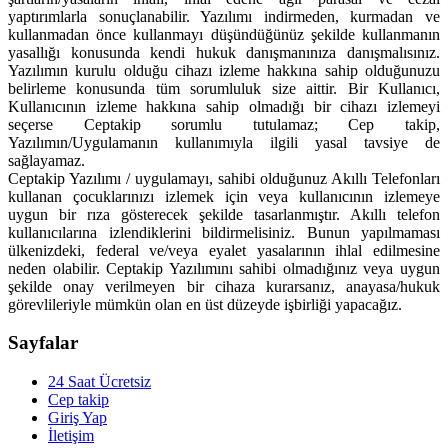
yaptırımlarla sonuçlanabilir. Yazılımı indirmeden, kurmadan ve
kullanmadan önce kullanmayı düşündüğünüz şekilde kullanmanın
yasallığı konusunda kendi hukuk danışmanınıza danışmalısınız.
Yazılımın kurulu olduğu cihazı izleme hakkına sahip olduğunuzu
belirleme konusunda tüm sorumluluk size aittir. Bir Kullanıcı,
Kullanıcının izleme hakkına sahip olmadığı bir cihazı izlemeyi
seçerse Ceptakip sorumlu tutulamaz; Cep takip,
Yazılımın/Uygulamanın kullanımıyla ilgili yasal tavsiye de
sağlayamaz.
Ceptakip Yazılımı / uygulamayı, sahibi olduğunuz Akıllı Telefonları
kullanan çocuklarınızı izlemek için veya kullanıcının izlemeye
uygun bir rıza gösterecek şekilde tasarlanmıştır. Akıllı telefon
kullanıcılarına izlendiklerini bildirmelisiniz. Bunun yapılmaması
ülkenizdeki, federal ve/veya eyalet yasalarının ihlal edilmesine
neden olabilir. Ceptakip Yazılımını sahibi olmadığınız veya uygun
şekilde onay verilmeyen bir cihaza kurarsanız, anayasa/hukuk
görevlileriyle mümkün olan en üst düzeyde işbirliği yapacağız.
Sayfalar
24 Saat Ücretsiz
Cep takip
Giriş Yap
İletişim