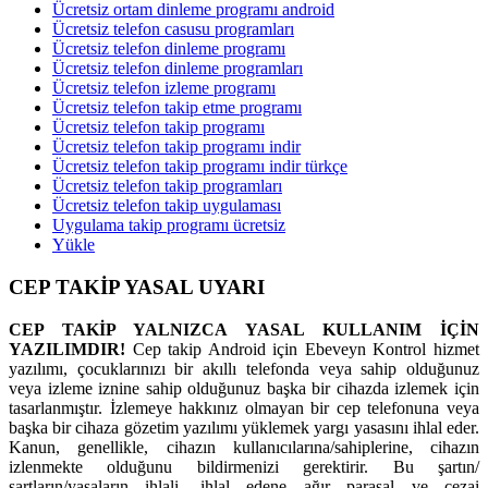
Ücretsiz ortam dinleme programı android
Ücretsiz telefon casusu programları
Ücretsiz telefon dinleme programı
Ücretsiz telefon dinleme programları
Ücretsiz telefon izleme programı
Ücretsiz telefon takip etme programı
Ücretsiz telefon takip programı
Ücretsiz telefon takip programı indir
Ücretsiz telefon takip programı indir türkçe
Ücretsiz telefon takip programları
Ücretsiz telefon takip uygulaması
Uygulama takip programı ücretsiz
Yükle
CEP TAKİP YASAL UYARI
CEP TAKİP YALNIZCA YASAL KULLANIM İÇİN
YAZILIMDIR!
Cep takip Android için Ebeveyn Kontrol hizmet
yazılımı, çocuklarınızı bir akıllı telefonda veya sahip olduğunuz
veya izleme iznine sahip olduğunuz başka bir cihazda izlemek için
tasarlanmıştır. İzlemeye hakkınız olmayan bir cep telefonuna veya
başka bir cihaza gözetim yazılımı yüklemek yargı yasasını ihlal eder.
Kanun, genellikle, cihazın kullanıcılarına/sahiplerine, cihazın
izlenmekte olduğunu bildirmenizi gerektirir. Bu şartın/
şartların/yasaların ihlali, ihlal edene ağır parasal ve cezai