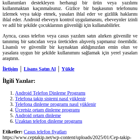
kullanımları destekleyen herhangi bir ürün veya yazılımı
kullanmaktan kaçınmalısınız. Gizlice bir başkasının telefonunu
izlemek veya takip etmek, yasaları ihlal eder ve gizlilik haklarını
ihlal eder. Android ebeveyn kontrol uygulamasını, ebeveynler izinli
ve adil bir şekilde çocuklarının güvenliği için kullanabilirler.
Ayrıca, casus telefon veya casus yazılım satın alırken güvenilir ve
tanınmış bir satıcıdan veya üreticiden alışveriş yapmanız önemlidir.
Lisanslı ve güvenilir bir kaynaktan aldığınızdan emin olun ve
yasalara uygun bir şekilde kullanımını sağlamak için yerel yasaları
araştırın.
İletişim
│
Lisans Satın Al
│
Yükle
İlgili Yazılar:
Android Telefon Dinleme Programı
Telefona takip sistemi nasıl yüklenir
Telefona dinleme programı nasıl yüklenir
Ücretsiz ortam dinleme programı
Android ortam dinleme
Uzaktan telefon dinleme programı
Etiketler:
Casus telefon fiyatları
https://www.ceptakip.net/wp-content/uploads/2025/01/Cep-takip-