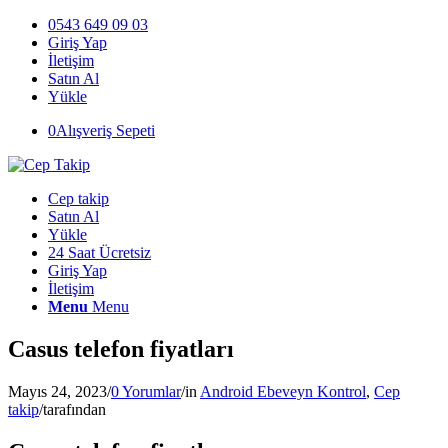
0543 649 09 03
Giriş Yap
İletişim
Satın Al
Yükle
0
Alışveriş Sepeti
Cep takip
Satın Al
Yükle
24 Saat Ücretsiz
Giriş Yap
İletişim
Menu
Menu
Casus telefon fiyatları
Mayıs 24, 2023
/
0 Yorumlar
/
in
Android Ebeveyn Kontrol
,
Cep
takip
/
tarafından