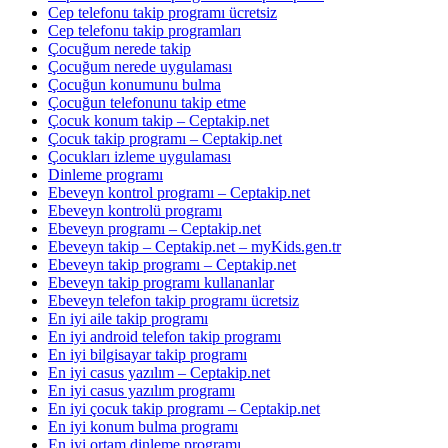
Cep telefonu takip programı ücretsiz
Cep telefonu takip programları
Çocuğum nerede takip
Çocuğum nerede uygulaması
Çocuğun konumunu bulma
Çocuğun telefonunu takip etme
Çocuk konum takip – Ceptakip.net
Çocuk takip programı – Ceptakip.net
Çocukları izleme uygulaması
Dinleme programı
Ebeveyn kontrol programı – Ceptakip.net
Ebeveyn kontrolü programı
Ebeveyn programı – Ceptakip.net
Ebeveyn takip – Ceptakip.net – myKids.gen.tr
Ebeveyn takip programı – Ceptakip.net
Ebeveyn takip programı kullananlar
Ebeveyn telefon takip programı ücretsiz
En iyi aile takip programı
En iyi android telefon takip programı
En iyi bilgisayar takip programı
En iyi casus yazılım – Ceptakip.net
En iyi casus yazılım programı
En iyi çocuk takip programı – Ceptakip.net
En iyi konum bulma programı
En iyi ortam dinleme programı