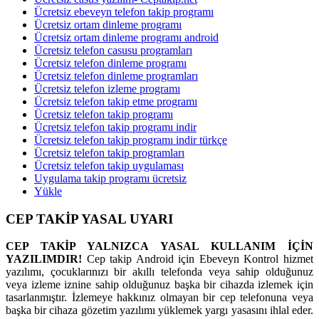
Ücretsiz ebeveyn telefon takip programı
Ücretsiz ortam dinleme programı
Ücretsiz ortam dinleme programı android
Ücretsiz telefon casusu programları
Ücretsiz telefon dinleme programı
Ücretsiz telefon dinleme programları
Ücretsiz telefon izleme programı
Ücretsiz telefon takip etme programı
Ücretsiz telefon takip programı
Ücretsiz telefon takip programı indir
Ücretsiz telefon takip programı indir türkçe
Ücretsiz telefon takip programları
Ücretsiz telefon takip uygulaması
Uygulama takip programı ücretsiz
Yükle
CEP TAKİP YASAL UYARI
CEP TAKİP YALNIZCA YASAL KULLANIM İÇİN
YAZILIMDIR!
Cep takip Android için Ebeveyn Kontrol hizmet
yazılımı, çocuklarınızı bir akıllı telefonda veya sahip olduğunuz
veya izleme iznine sahip olduğunuz başka bir cihazda izlemek için
tasarlanmıştır. İzlemeye hakkınız olmayan bir cep telefonuna veya
başka bir cihaza gözetim yazılımı yüklemek yargı yasasını ihlal eder.