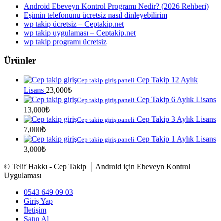
Android Ebeveyn Kontrol Programı Nedir? (2026 Rehberi)
Eşimin telefonunu ücretsiz nasıl dinleyebilirim
wp takip ücretsiz – Ceptakip.net
wp takip uygulaması – Ceptakip.net
wp takip programı ücretsiz
Ürünler
Cep Takip 12 Aylık
Cep takip giriş paneli
Lisans
23,000
₺
Cep Takip 6 Aylık Lisans
Cep takip giriş paneli
13,000
₺
Cep Takip 3 Aylık Lisans
Cep takip giriş paneli
7,000
₺
Cep Takip 1 Aylık Lisans
Cep takip giriş paneli
3,000
₺
© Telif Hakkı - Cep Takip │ Android için Ebeveyn Kontrol
Uygulaması
0543 649 09 03
Giriş Yap
İletişim
Satın Al