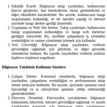
Etkinlik Kaydı: Bilgisayar takip yazılımları, kullanıcının
klavye girişlerini, fare hareketlerini, ekran görüntülerini ve
diğer etkinlikleri kaydedebilir. Bu sayede, kullanıcının hangi
uygulamaları kullandığı, ne tür işlemler yaptığı ve internet
üzerinde hangi sitelere girdiği izlenebilir.
Uygulama ve Web Site İzleme: Takip yazılımları, kullanıcının
hangi uygulamaları kullandığını ve hangi web sitelerine
girdiğini izleyebilir. Bu, özellikle çalışanların iş yerindeki
verimliliğini ve zaman yönetimini izlemek için kullanılır.
Veri Güvenliği: Bilgisayar takip yazılımları, verilerin
güvenliğini sağlamak için şifreleme ve diğer güvenlik
önlemlerini kullanır. Bu sayede, kaydedilen verilerin yetkisiz
kişilerce erişilmesi engellenir.
Bilgisayar Takibinin Kullanım Alanları:
Çalışan İzleme: Kurumsal ortamlarda, bilgisayar takip
yazılımları, çalışanların verimliliğini ve performansını takip
etmek amacıyla kullanılır. Bu sayede, işyerinde zamanın nasıl
harcandığı ve iş süreçlerinin optimize edilip edilemediği
gözlemlenebilir.
Ebeveyn Denetimi: Ebeveynler, çocuklarının bilgisayar
kullanımını izleyerek, internet güvenliğini sağlamak ve zararlı
içeriklerden korumak için bilgisayar takip yazılımlarını