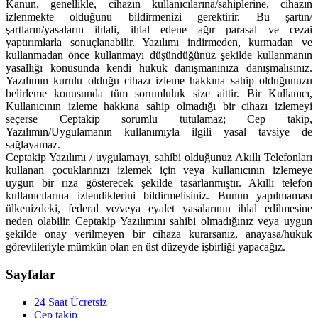
Kanun, genellikle, cihazın kullanıcılarına/sahiplerine, cihazın
izlenmekte olduğunu bildirmenizi gerektirir. Bu şartın/
şartların/yasaların ihlali, ihlal edene ağır parasal ve cezai
yaptırımlarla sonuçlanabilir. Yazılımı indirmeden, kurmadan ve
kullanmadan önce kullanmayı düşündüğünüz şekilde kullanmanın
yasallığı konusunda kendi hukuk danışmanınıza danışmalısınız.
Yazılımın kurulu olduğu cihazı izleme hakkına sahip olduğunuzu
belirleme konusunda tüm sorumluluk size aittir. Bir Kullanıcı,
Kullanıcının izleme hakkına sahip olmadığı bir cihazı izlemeyi
seçerse Ceptakip sorumlu tutulamaz; Cep takip,
Yazılımın/Uygulamanın kullanımıyla ilgili yasal tavsiye de
sağlayamaz.
Ceptakip Yazılımı / uygulamayı, sahibi olduğunuz Akıllı Telefonları
kullanan çocuklarınızı izlemek için veya kullanıcının izlemeye
uygun bir rıza gösterecek şekilde tasarlanmıştır. Akıllı telefon
kullanıcılarına izlendiklerini bildirmelisiniz. Bunun yapılmaması
ülkenizdeki, federal ve/veya eyalet yasalarının ihlal edilmesine
neden olabilir. Ceptakip Yazılımını sahibi olmadığınız veya uygun
şekilde onay verilmeyen bir cihaza kurarsanız, anayasa/hukuk
görevlileriyle mümkün olan en üst düzeyde işbirliği yapacağız.
Sayfalar
24 Saat Ücretsiz
Cep takip