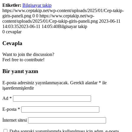
Etiketler:
Bilgisayar takip
https://www.ceptakip.net/wp-content/uploads/2025/01/Cep-takip-
giris-paneli.png
0
0
https://www.ceptakip.net/wp-
content/uploads/2025/01/Cep-takip-giris-paneli.png
2023-06-11
14:03:35
2023-06-11 14:05:40
Bilgisayar takip
0
cevaplar
Cevapla
Want to join the discussion?
Feel free to contribute!
Bir yanıt yazın
E-posta adresiniz yayınlanmayacak.
Gerekli alanlar
*
ile
işaretlenmişlerdir
Ad
*
E-posta
*
İnternet sitesi
Daha sonraki yorumlarımda kullanılması için adım, e-posta