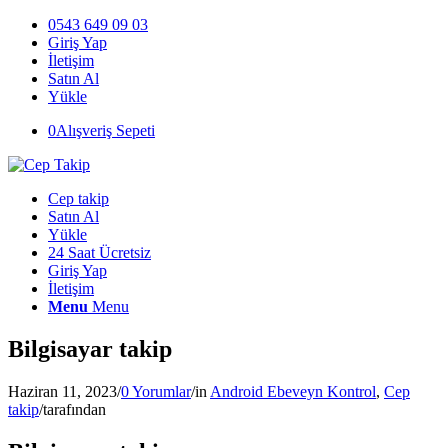
0543 649 09 03
Giriş Yap
İletişim
Satın Al
Yükle
0
Alışveriş Sepeti
Cep takip
Satın Al
Yükle
24 Saat Ücretsiz
Giriş Yap
İletişim
Menu
Menu
Bilgisayar takip
Haziran 11, 2023
/
0 Yorumlar
/
in
Android Ebeveyn Kontrol
,
Cep
takip
/
tarafından