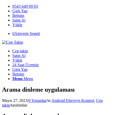
0543 649 09 03
Giriş Yap
İletişim
Satın Al
Yükle
0
Alışveriş Sepeti
Cep takip
Satın Al
Yükle
24 Saat Ücretsiz
Giriş Yap
İletişim
Menu
Menu
Arama dinleme uygulaması
Mayıs 27, 2023
/
0 Yorumlar
/
in
Android Ebeveyn Kontrol
,
Cep
takip
/
tarafından