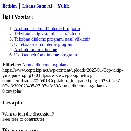
İletişim
│
Lisans Satın Al
│
Yükle
İlgili Yazılar:
Android Telefon Dinleme Programı
Telefona takip sistemi nasıl yüklenir
Telefona dinleme programı nasıl yüklenir
Ücretsiz ortam dinleme programı
Android ortam dinleme
Uzaktan telefon dinleme programı
Etiketler:
Arama dinleme uygulaması
https://www.ceptakip.net/wp-content/uploads/2025/01/Cep-takip-
giris-paneli.png
0
0
https://www.ceptakip.net/wp-
content/uploads/2025/01/Cep-takip-giris-paneli.png
2023-05-27
07:43:30
2023-05-27 07:43:30
Arama dinleme uygulaması
0
cevaplar
Cevapla
Want to join the discussion?
Feel free to contribute!
Bir yanıt yazın