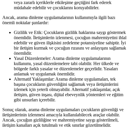
veya zararlı içeriklerle etkileşime geçtiğini fark ederek
müdahale edebilir ve çocuklarını koruyabilirler.
Ancak, arama dinleme uygulamalarının kullanımıyla ilgili bazı
önemli noktalar şunlardır:
Gizlilik ve Etik: Çocukların gizlilik haklarına saygı göstermek
önemlidir. İletişimlerin izlenmesi, çocuğun mahremiyetini ihlal
edebilir ve güven ilişkisini zedeleme potansiyeline sahiptir. İyi
bir iletişim kurmak ve çocuğun rızasını ve anlayışını sağlamak
önemlidir.
Yasal Düzenlemeler: Arama dinleme uygulamalarının
kullanımı, yasal düzenlemelere tabi olabilir. Her ülkede ve
bölgede farklı yasalar ve düzenlemeler geçerlidir. Yasaları
anlamak ve uygulamak önemlidir.
Alternatif Yaklaşımlar: Arama dinleme uygulamaları, tek
başına çocukların güvenliğini sağlamak veya iletişimlerini
izlemek için yeterli olmayabilir. Alternatif yaklaşımlar, açık
iletişim, güven inşası, dijital ebeveynlik yöntemleri ve eğitim
gibi unsurları içerebilir.
Sonuç olarak, arama dinleme uygulamaları çocukların güvenliği ve
iletişimlerinin izlenmesi amacıyla kullanılabilecek araçlar olabilir.
Ancak, çocuğun gizliliğine ve mahremiyetine saygı gösterilmeli,
iletişim kanalları açık tutulmalı ve etik sınırlar gözetilmelidir.