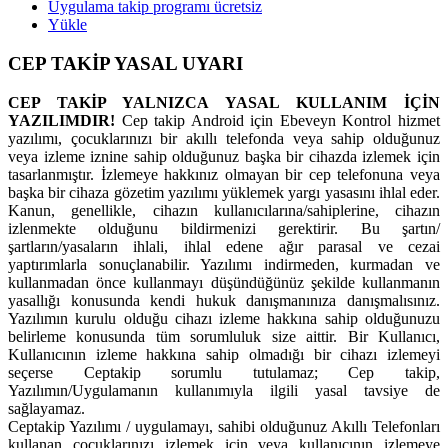
Uygulama takip programı ücretsiz
Yükle
CEP TAKİP YASAL UYARI
CEP TAKİP YALNIZCA YASAL KULLANIM İÇİN
YAZILIMDIR!
Cep takip Android için Ebeveyn Kontrol hizmet
yazılımı, çocuklarınızı bir akıllı telefonda veya sahip olduğunuz
veya izleme iznine sahip olduğunuz başka bir cihazda izlemek için
tasarlanmıştır. İzlemeye hakkınız olmayan bir cep telefonuna veya
başka bir cihaza gözetim yazılımı yüklemek yargı yasasını ihlal eder.
Kanun, genellikle, cihazın kullanıcılarına/sahiplerine, cihazın
izlenmekte olduğunu bildirmenizi gerektirir. Bu şartın/
şartların/yasaların ihlali, ihlal edene ağır parasal ve cezai
yaptırımlarla sonuçlanabilir. Yazılımı indirmeden, kurmadan ve
kullanmadan önce kullanmayı düşündüğünüz şekilde kullanmanın
yasallığı konusunda kendi hukuk danışmanınıza danışmalısınız.
Yazılımın kurulu olduğu cihazı izleme hakkına sahip olduğunuzu
belirleme konusunda tüm sorumluluk size aittir. Bir Kullanıcı,
Kullanıcının izleme hakkına sahip olmadığı bir cihazı izlemeyi
seçerse Ceptakip sorumlu tutulamaz; Cep takip,
Yazılımın/Uygulamanın kullanımıyla ilgili yasal tavsiye de
sağlayamaz.
Ceptakip Yazılımı / uygulamayı, sahibi olduğunuz Akıllı Telefonları
kullanan çocuklarınızı izlemek için veya kullanıcının izlemeye