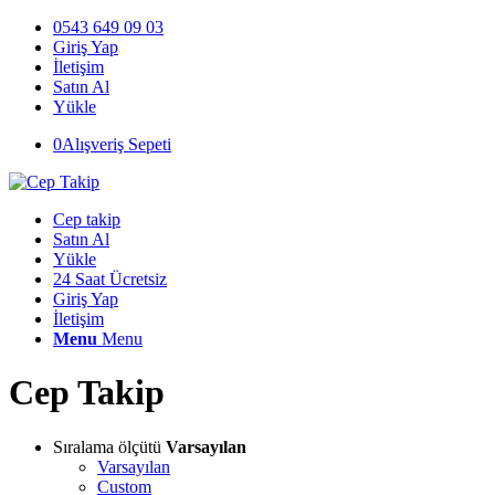
0543 649 09 03
Giriş Yap
İletişim
Satın Al
Yükle
0
Alışveriş Sepeti
Cep takip
Satın Al
Yükle
24 Saat Ücretsiz
Giriş Yap
İletişim
Menu
Menu
Cep Takip
Sıralama ölçütü
Varsayılan
Varsayılan
Custom