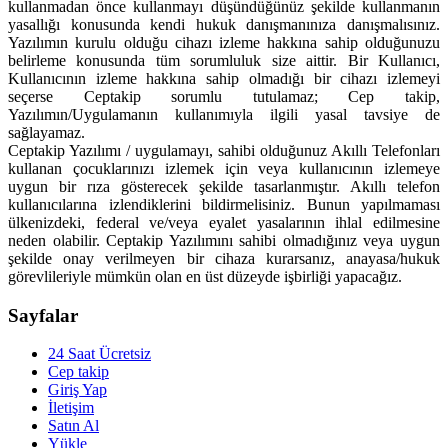
kullanmadan önce kullanmayı düşündüğünüz şekilde kullanmanın
yasallığı konusunda kendi hukuk danışmanınıza danışmalısınız.
Yazılımın kurulu olduğu cihazı izleme hakkına sahip olduğunuzu
belirleme konusunda tüm sorumluluk size aittir. Bir Kullanıcı,
Kullanıcının izleme hakkına sahip olmadığı bir cihazı izlemeyi
seçerse Ceptakip sorumlu tutulamaz; Cep takip,
Yazılımın/Uygulamanın kullanımıyla ilgili yasal tavsiye de
sağlayamaz.
Ceptakip Yazılımı / uygulamayı, sahibi olduğunuz Akıllı Telefonları
kullanan çocuklarınızı izlemek için veya kullanıcının izlemeye
uygun bir rıza gösterecek şekilde tasarlanmıştır. Akıllı telefon
kullanıcılarına izlendiklerini bildirmelisiniz. Bunun yapılmaması
ülkenizdeki, federal ve/veya eyalet yasalarının ihlal edilmesine
neden olabilir. Ceptakip Yazılımını sahibi olmadığınız veya uygun
şekilde onay verilmeyen bir cihaza kurarsanız, anayasa/hukuk
görevlileriyle mümkün olan en üst düzeyde işbirliği yapacağız.
Sayfalar
24 Saat Ücretsiz
Cep takip
Giriş Yap
İletişim
Satın Al
Yükle