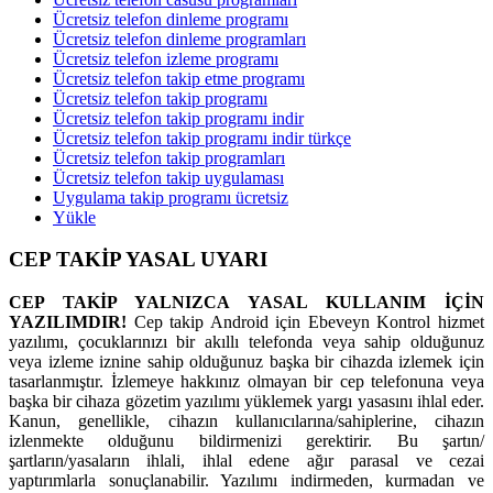
Ücretsiz telefon dinleme programı
Ücretsiz telefon dinleme programları
Ücretsiz telefon izleme programı
Ücretsiz telefon takip etme programı
Ücretsiz telefon takip programı
Ücretsiz telefon takip programı indir
Ücretsiz telefon takip programı indir türkçe
Ücretsiz telefon takip programları
Ücretsiz telefon takip uygulaması
Uygulama takip programı ücretsiz
Yükle
CEP TAKİP YASAL UYARI
CEP TAKİP YALNIZCA YASAL KULLANIM İÇİN
YAZILIMDIR!
Cep takip Android için Ebeveyn Kontrol hizmet
yazılımı, çocuklarınızı bir akıllı telefonda veya sahip olduğunuz
veya izleme iznine sahip olduğunuz başka bir cihazda izlemek için
tasarlanmıştır. İzlemeye hakkınız olmayan bir cep telefonuna veya
başka bir cihaza gözetim yazılımı yüklemek yargı yasasını ihlal eder.
Kanun, genellikle, cihazın kullanıcılarına/sahiplerine, cihazın
izlenmekte olduğunu bildirmenizi gerektirir. Bu şartın/
şartların/yasaların ihlali, ihlal edene ağır parasal ve cezai
yaptırımlarla sonuçlanabilir. Yazılımı indirmeden, kurmadan ve