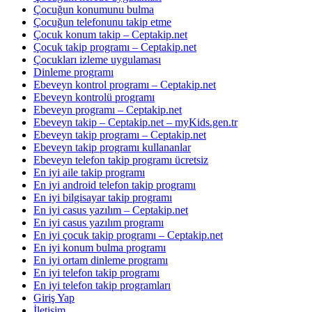
Çocuğun konumunu bulma
Çocuğun telefonunu takip etme
Çocuk konum takip – Ceptakip.net
Çocuk takip programı – Ceptakip.net
Çocukları izleme uygulaması
Dinleme programı
Ebeveyn kontrol programı – Ceptakip.net
Ebeveyn kontrolü programı
Ebeveyn programı – Ceptakip.net
Ebeveyn takip – Ceptakip.net – myKids.gen.tr
Ebeveyn takip programı – Ceptakip.net
Ebeveyn takip programı kullananlar
Ebeveyn telefon takip programı ücretsiz
En iyi aile takip programı
En iyi android telefon takip programı
En iyi bilgisayar takip programı
En iyi casus yazılım – Ceptakip.net
En iyi casus yazılım programı
En iyi çocuk takip programı – Ceptakip.net
En iyi konum bulma programı
En iyi ortam dinleme programı
En iyi telefon takip programı
En iyi telefon takip programları
Giriş Yap
İletişim