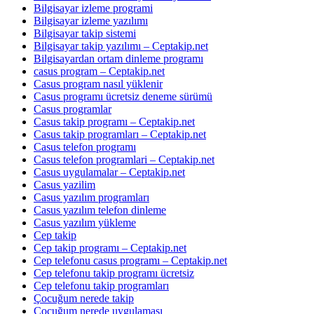
Bilgisayar izleme programi
Bilgisayar izleme yazılımı
Bilgisayar takip sistemi
Bilgisayar takip yazılımı – Ceptakip.net
Bilgisayardan ortam dinleme programı
casus program – Ceptakip.net
Casus program nasıl yüklenir
Casus programı ücretsiz deneme sürümü
Casus programlar
Casus takip programı – Ceptakip.net
Casus takip programları – Ceptakip.net
Casus telefon programı
Casus telefon programlari – Ceptakip.net
Casus uygulamalar – Ceptakip.net
Casus yazilim
Casus yazılım programları
Casus yazılım telefon dinleme
Casus yazılım yükleme
Cep takip
Cep takip programı – Ceptakip.net
Cep telefonu casus programı – Ceptakip.net
Cep telefonu takip programı ücretsiz
Cep telefonu takip programları
Çocuğum nerede takip
Çocuğum nerede uygulaması