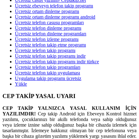
Ücretsiz casus yazılım- Ceptakip.net
Ücretsiz ebeveyn telefon takip programı
Ücretsiz ortam dinleme programı
Ücretsiz ortam dinleme programı android
Ücretsiz telefon casusu programları
Ücretsiz telefon dinleme programı
Ücretsiz telefon dinleme programları
Ücretsiz telefon izleme programı
Ücretsiz telefon takip etme programı
Ücretsiz telefon takip programı
Ücretsiz telefon takip programı indir
Ücretsiz telefon takip programı indir türkçe
Ücretsiz telefon takip programları
Ücretsiz telefon takip uygulaması
Uygulama takip programı ücretsiz
Yükle
CEP TAKİP YASAL UYARI
CEP TAKİP YALNIZCA YASAL KULLANIM İÇİN
YAZILIMDIR!
Cep takip Android için Ebeveyn Kontrol hizmet
yazılımı, çocuklarınızı bir akıllı telefonda veya sahip olduğunuz
veya izleme iznine sahip olduğunuz başka bir cihazda izlemek için
tasarlanmıştır. İzlemeye hakkınız olmayan bir cep telefonuna veya
başka bir cihaza gözetim yazılımı yüklemek yargı yasasını ihlal eder.