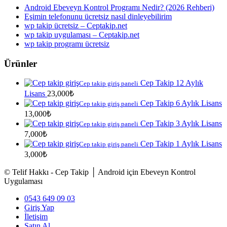
Android Ebeveyn Kontrol Programı Nedir? (2026 Rehberi)
Eşimin telefonunu ücretsiz nasıl dinleyebilirim
wp takip ücretsiz – Ceptakip.net
wp takip uygulaması – Ceptakip.net
wp takip programı ücretsiz
Ürünler
Cep Takip 12 Aylık
Cep takip giriş paneli
Lisans
23,000
₺
Cep Takip 6 Aylık Lisans
Cep takip giriş paneli
13,000
₺
Cep Takip 3 Aylık Lisans
Cep takip giriş paneli
7,000
₺
Cep Takip 1 Aylık Lisans
Cep takip giriş paneli
3,000
₺
© Telif Hakkı - Cep Takip │ Android için Ebeveyn Kontrol
Uygulaması
0543 649 09 03
Giriş Yap
İletişim
Satın Al