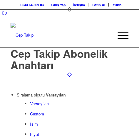
0543 649 09 03
Giriş Yap
İletişim
Satın Al
Yükle
0
Cep Takip Abonelik
Anahtarı
Sıralama ölçütü
Varsayılan
Varsayılan
Custom
İsim
Fiyat