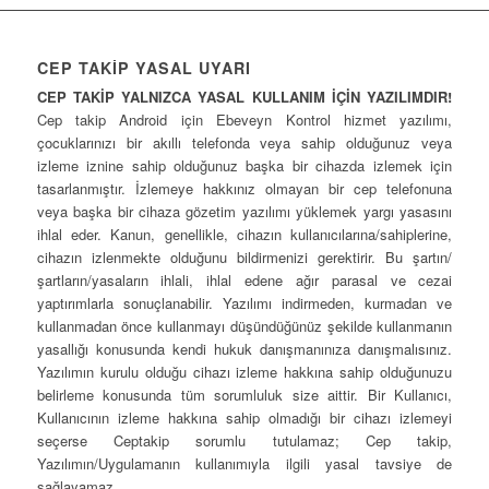
CEP TAKİP YASAL UYARI
CEP TAKİP YALNIZCA YASAL KULLANIM İÇİN YAZILIMDIR!
Cep takip Android için Ebeveyn Kontrol hizmet yazılımı,
çocuklarınızı bir akıllı telefonda veya sahip olduğunuz veya
izleme iznine sahip olduğunuz başka bir cihazda izlemek için
tasarlanmıştır. İzlemeye hakkınız olmayan bir cep telefonuna
veya başka bir cihaza gözetim yazılımı yüklemek yargı yasasını
ihlal eder. Kanun, genellikle, cihazın kullanıcılarına/sahiplerine,
cihazın izlenmekte olduğunu bildirmenizi gerektirir. Bu şartın/
şartların/yasaların ihlali, ihlal edene ağır parasal ve cezai
yaptırımlarla sonuçlanabilir. Yazılımı indirmeden, kurmadan ve
kullanmadan önce kullanmayı düşündüğünüz şekilde kullanmanın
yasallığı konusunda kendi hukuk danışmanınıza danışmalısınız.
Yazılımın kurulu olduğu cihazı izleme hakkına sahip olduğunuzu
belirleme konusunda tüm sorumluluk size aittir. Bir Kullanıcı,
Kullanıcının izleme hakkına sahip olmadığı bir cihazı izlemeyi
seçerse Ceptakip sorumlu tutulamaz; Cep takip,
Yazılımın/Uygulamanın kullanımıyla ilgili yasal tavsiye de
sağlayamaz.