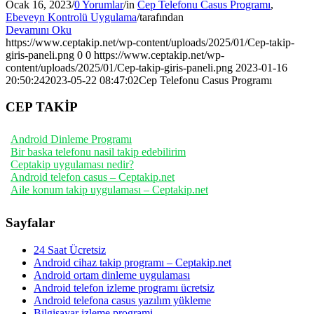
Ocak 16, 2023
/
0 Yorumlar
/
in
Cep Telefonu Casus Programı
,
Ebeveyn Kontrolü Uygulama
/
tarafından
Devamını Oku
https://www.ceptakip.net/wp-content/uploads/2025/01/Cep-takip-
giris-paneli.png
0
0
https://www.ceptakip.net/wp-
content/uploads/2025/01/Cep-takip-giris-paneli.png
2023-01-16
20:50:24
2023-05-22 08:47:02
Cep Telefonu Casus Programı
CEP TAKİP
Android Dinleme Programı
Bir baska telefonu nasil takip edebilirim
Ceptakip uygulaması nedir?
Android telefon casus – Ceptakip.net
Aile konum takip uygulaması – Ceptakip.net
Sayfalar
24 Saat Ücretsiz
Android cihaz takip programı – Ceptakip.net
Android ortam dinleme uygulaması
Android telefon izleme programı ücretsiz
Android telefona casus yazılım yükleme
Bilgisayar izleme programi