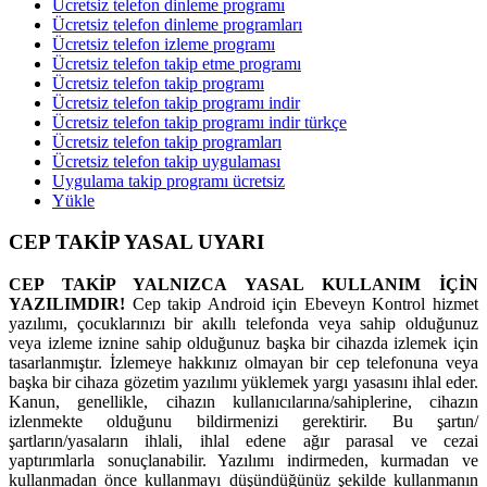
Ücretsiz telefon dinleme programı
Ücretsiz telefon dinleme programları
Ücretsiz telefon izleme programı
Ücretsiz telefon takip etme programı
Ücretsiz telefon takip programı
Ücretsiz telefon takip programı indir
Ücretsiz telefon takip programı indir türkçe
Ücretsiz telefon takip programları
Ücretsiz telefon takip uygulaması
Uygulama takip programı ücretsiz
Yükle
CEP TAKİP YASAL UYARI
CEP TAKİP YALNIZCA YASAL KULLANIM İÇİN
YAZILIMDIR!
Cep takip Android için Ebeveyn Kontrol hizmet
yazılımı, çocuklarınızı bir akıllı telefonda veya sahip olduğunuz
veya izleme iznine sahip olduğunuz başka bir cihazda izlemek için
tasarlanmıştır. İzlemeye hakkınız olmayan bir cep telefonuna veya
başka bir cihaza gözetim yazılımı yüklemek yargı yasasını ihlal eder.
Kanun, genellikle, cihazın kullanıcılarına/sahiplerine, cihazın
izlenmekte olduğunu bildirmenizi gerektirir. Bu şartın/
şartların/yasaların ihlali, ihlal edene ağır parasal ve cezai
yaptırımlarla sonuçlanabilir. Yazılımı indirmeden, kurmadan ve
kullanmadan önce kullanmayı düşündüğünüz şekilde kullanmanın