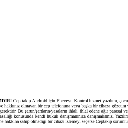
MDIR!
Cep takip Android için Ebeveyn Kontrol hizmet yazılımı, çocukl
ye hakkınız olmayan bir cep telefonuna veya başka bir cihaza gözetim y
erektirir. Bu şartın/şartların/yasaların ihlali, ihlal edene ağır parasal
allığı konusunda kendi hukuk danışmanınıza danışmalısınız. Yazılım
eme hakkına sahip olmadığı bir cihazı izlemeyi seçerse Ceptakip sorumlu