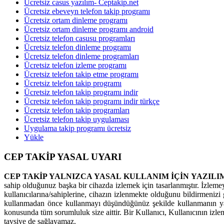
Ücretsiz casus yazılım- Ceptakip.net
Ücretsiz ebeveyn telefon takip programı
Ücretsiz ortam dinleme programı
Ücretsiz ortam dinleme programı android
Ücretsiz telefon casusu programları
Ücretsiz telefon dinleme programı
Ücretsiz telefon dinleme programları
Ücretsiz telefon izleme programı
Ücretsiz telefon takip etme programı
Ücretsiz telefon takip programı
Ücretsiz telefon takip programı indir
Ücretsiz telefon takip programı indir türkçe
Ücretsiz telefon takip programları
Ücretsiz telefon takip uygulaması
Uygulama takip programı ücretsiz
Yükle
CEP TAKİP YASAL UYARI
CEP TAKİP YALNIZCA YASAL KULLANIM İÇİN YAZILI
sahip olduğunuz başka bir cihazda izlemek için tasarlanmıştır. İzleme
kullanıcılarına/sahiplerine, cihazın izlenmekte olduğunu bildirmenizi g
kullanmadan önce kullanmayı düşündüğünüz şekilde kullanmanın yas
konusunda tüm sorumluluk size aittir. Bir Kullanıcı, Kullanıcının izl
tavsiye de sağlayamaz.