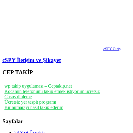
cSPY Giriş
cSPY İletişim ve Şikayet
CEP TAKİP
wp takip uygulaması – Ceptakip.net
Kocamın telefonunu takip etmek istiyorum ücretsiz
Casus dinleme
Ücretsiz yer tespit programı
Bir numarayi nasil takip ederim
Sayfalar
24 Saat Ücretsiz