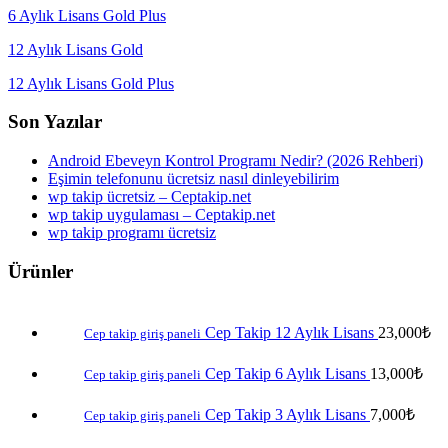
6 Aylık Lisans Gold Plus
12 Aylık Lisans Gold
12 Aylık Lisans Gold Plus
Son Yazılar
Android Ebeveyn Kontrol Programı Nedir? (2026 Rehberi)
Eşimin telefonunu ücretsiz nasıl dinleyebilirim
wp takip ücretsiz – Ceptakip.net
wp takip uygulaması – Ceptakip.net
wp takip programı ücretsiz
Ürünler
Cep Takip 12 Aylık Lisans
23,000
₺
Cep takip giriş paneli
Cep Takip 6 Aylık Lisans
13,000
₺
Cep takip giriş paneli
Cep Takip 3 Aylık Lisans
7,000
₺
Cep takip giriş paneli