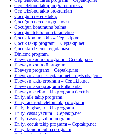
Cep telefonu casus programı – Ceptakip.net
Cep telefonu takip programı ücretsiz
Cep telefonu takip programları
Çocuğum nerede takip
Çocuğum nerede uygulaması
Çocuğun konumunu bulma
Çocuğun telefonunu takip etme
Çocuk konum takip – Ceptakip.net
Çocuk takip programı – Ceptakip.net
Çocukları izleme uygulaması
Dinleme programı
Ebeveyn kontrol programı – Ceptakip.net
Ebeveyn kontrolü programı
Ebeveyn programı – Ceptakip.net
Ebeveyn takip – Ceptakip.net – myKids.gen.tr
Ebeveyn takip programı – Ceptakip.net
Ebeveyn takip programı kullananlar
Ebeveyn telefon takip programı ücretsiz
En iyi aile takip programı
En iyi android telefon takip programı
En iyi bilgisayar takip programı
En iyi casus yazılım – Ceptakip.net
En iyi casus yazılım programı
En iyi çocuk takip programı – Ceptakip.net
En iyi konum bulma programı