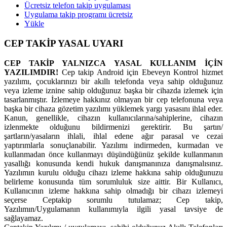
Ücretsiz telefon takip uygulaması
Uygulama takip programı ücretsiz
Yükle
CEP TAKİP YASAL UYARI
CEP TAKİP YALNIZCA YASAL KULLANIM İÇİN
YAZILIMDIR!
Cep takip Android için Ebeveyn Kontrol hizmet
yazılımı, çocuklarınızı bir akıllı telefonda veya sahip olduğunuz
veya izleme iznine sahip olduğunuz başka bir cihazda izlemek için
tasarlanmıştır. İzlemeye hakkınız olmayan bir cep telefonuna veya
başka bir cihaza gözetim yazılımı yüklemek yargı yasasını ihlal eder.
Kanun, genellikle, cihazın kullanıcılarına/sahiplerine, cihazın
izlenmekte olduğunu bildirmenizi gerektirir. Bu şartın/
şartların/yasaların ihlali, ihlal edene ağır parasal ve cezai
yaptırımlarla sonuçlanabilir. Yazılımı indirmeden, kurmadan ve
kullanmadan önce kullanmayı düşündüğünüz şekilde kullanmanın
yasallığı konusunda kendi hukuk danışmanınıza danışmalısınız.
Yazılımın kurulu olduğu cihazı izleme hakkına sahip olduğunuzu
belirleme konusunda tüm sorumluluk size aittir. Bir Kullanıcı,
Kullanıcının izleme hakkına sahip olmadığı bir cihazı izlemeyi
seçerse Ceptakip sorumlu tutulamaz; Cep takip,
Yazılımın/Uygulamanın kullanımıyla ilgili yasal tavsiye de
sağlayamaz.