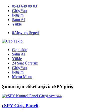
0543 649 09 03
Giriş Yap
İletişim
Satın Al
Yükle
0
Alışveriş Sepeti
Cep takip
Satın Al
Yükle
24 Saat Ücretsiz
Giriş Yap
İletişim
Menu
Menu
Şunun için etiket arşivi:
cSPY giriş
cSPY Giriş
cSPY Giriş Paneli