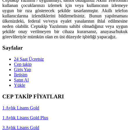
Ceptakip Yazılımı / uygulamayı, sahibi olduğunuz Akıllı Telefonları
kullanan çocuklarınızı izlemek için veya kullanıcının izlemeye
uygun bir rıza gösterecek şekilde tasarlanmıştır. Akıllı telefon
kullanıcılarına izlendiklerini bildirmelisiniz. Bunun yapılmaması
ülkenizdeki, federal ve/veya eyalet yasalarının ihlal edilmesine
neden olabilir. Ceptakip Yazılımını sahibi olmadığınız veya uygun
şekilde onay verilmeyen bir cihaza kurarsanız, anayasa/hukuk
görevlileriyle mümkün olan en üst düzeyde işbirliği yapacağız.
Sayfalar
24 Saat Ücretsiz
Cep takip
Giriş Yap
İletişim
Satın Al
Yükle
CEP TAKİP FİYATLARI
1 Aylık Lisans Gold
1 Aylık Lisans Gold Plus
3 Aylık Lisans Gold