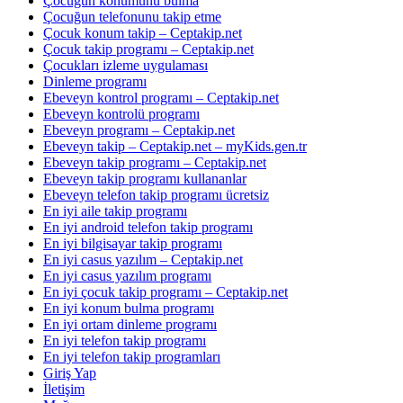
Çocuğun konumunu bulma
Çocuğun telefonunu takip etme
Çocuk konum takip – Ceptakip.net
Çocuk takip programı – Ceptakip.net
Çocukları izleme uygulaması
Dinleme programı
Ebeveyn kontrol programı – Ceptakip.net
Ebeveyn kontrolü programı
Ebeveyn programı – Ceptakip.net
Ebeveyn takip – Ceptakip.net – myKids.gen.tr
Ebeveyn takip programı – Ceptakip.net
Ebeveyn takip programı kullananlar
Ebeveyn telefon takip programı ücretsiz
En iyi aile takip programı
En iyi android telefon takip programı
En iyi bilgisayar takip programı
En iyi casus yazılım – Ceptakip.net
En iyi casus yazılım programı
En iyi çocuk takip programı – Ceptakip.net
En iyi konum bulma programı
En iyi ortam dinleme programı
En iyi telefon takip programı
En iyi telefon takip programları
Giriş Yap
İletişim