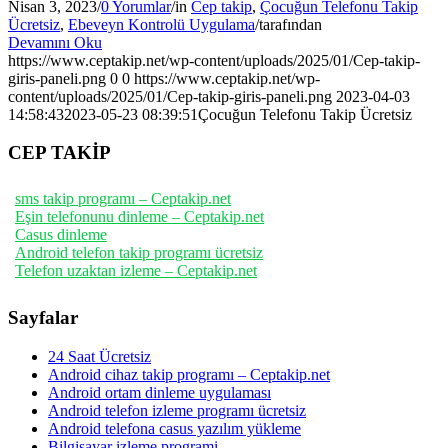
Nisan 3, 2023
/
0 Yorumlar
/
in
Cep takip
,
Çocuğun Telefonu Takip
Ücretsiz
,
Ebeveyn Kontrolü Uygulama
/
tarafından
Devamını Oku
https://www.ceptakip.net/wp-content/uploads/2025/01/Cep-takip-
giris-paneli.png
0
0
https://www.ceptakip.net/wp-
content/uploads/2025/01/Cep-takip-giris-paneli.png
2023-04-03
14:58:43
2023-05-23 08:39:51
Çocuğun Telefonu Takip Ücretsiz
CEP TAKİP
sms takip programı – Ceptakip.net
Eşin telefonunu dinleme – Ceptakip.net
Casus dinleme
Android telefon takip programı ücretsiz
Telefon uzaktan izleme – Ceptakip.net
Sayfalar
24 Saat Ücretsiz
Android cihaz takip programı – Ceptakip.net
Android ortam dinleme uygulaması
Android telefon izleme programı ücretsiz
Android telefona casus yazılım yükleme
Bilgisayar izleme programi