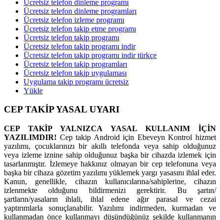
Ücretsiz telefon dinleme programı
Ücretsiz telefon dinleme programları
Ücretsiz telefon izleme programı
Ücretsiz telefon takip etme programı
Ücretsiz telefon takip programı
Ücretsiz telefon takip programı indir
Ücretsiz telefon takip programı indir türkçe
Ücretsiz telefon takip programları
Ücretsiz telefon takip uygulaması
Uygulama takip programı ücretsiz
Yükle
CEP TAKİP YASAL UYARI
CEP TAKİP YALNIZCA YASAL KULLANIM İÇİN
YAZILIMDIR!
Cep takip Android için Ebeveyn Kontrol hizmet
yazılımı, çocuklarınızı bir akıllı telefonda veya sahip olduğunuz
veya izleme iznine sahip olduğunuz başka bir cihazda izlemek için
tasarlanmıştır. İzlemeye hakkınız olmayan bir cep telefonuna veya
başka bir cihaza gözetim yazılımı yüklemek yargı yasasını ihlal eder.
Kanun, genellikle, cihazın kullanıcılarına/sahiplerine, cihazın
izlenmekte olduğunu bildirmenizi gerektirir. Bu şartın/
şartların/yasaların ihlali, ihlal edene ağır parasal ve cezai
yaptırımlarla sonuçlanabilir. Yazılımı indirmeden, kurmadan ve
kullanmadan önce kullanmayı düşündüğünüz şekilde kullanmanın