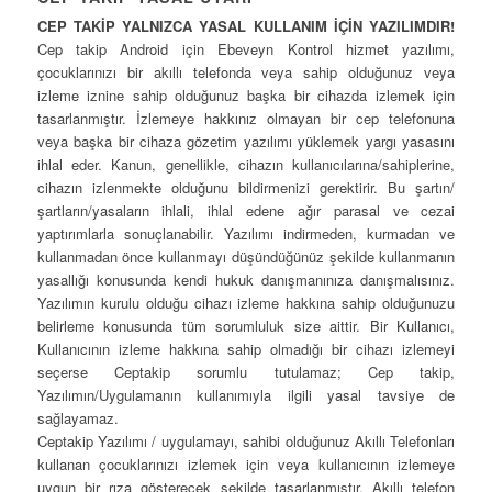
CEP TAKİP YALNIZCA YASAL KULLANIM İÇİN YAZILIMDIR!
Cep takip Android için Ebeveyn Kontrol hizmet yazılımı,
çocuklarınızı bir akıllı telefonda veya sahip olduğunuz veya
izleme iznine sahip olduğunuz başka bir cihazda izlemek için
tasarlanmıştır. İzlemeye hakkınız olmayan bir cep telefonuna
veya başka bir cihaza gözetim yazılımı yüklemek yargı yasasını
ihlal eder. Kanun, genellikle, cihazın kullanıcılarına/sahiplerine,
cihazın izlenmekte olduğunu bildirmenizi gerektirir. Bu şartın/
şartların/yasaların ihlali, ihlal edene ağır parasal ve cezai
yaptırımlarla sonuçlanabilir. Yazılımı indirmeden, kurmadan ve
kullanmadan önce kullanmayı düşündüğünüz şekilde kullanmanın
yasallığı konusunda kendi hukuk danışmanınıza danışmalısınız.
Yazılımın kurulu olduğu cihazı izleme hakkına sahip olduğunuzu
belirleme konusunda tüm sorumluluk size aittir. Bir Kullanıcı,
Kullanıcının izleme hakkına sahip olmadığı bir cihazı izlemeyi
seçerse Ceptakip sorumlu tutulamaz; Cep takip,
Yazılımın/Uygulamanın kullanımıyla ilgili yasal tavsiye de
sağlayamaz.
Ceptakip Yazılımı / uygulamayı, sahibi olduğunuz Akıllı Telefonları
kullanan çocuklarınızı izlemek için veya kullanıcının izlemeye
uygun bir rıza gösterecek şekilde tasarlanmıştır. Akıllı telefon