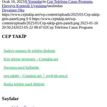
Ocak 16, 2023
/
0 Yorumlar
/
in
Cep Telefonu Casus Programı
,
Ebeveyn Kontrolü Uygulama
/
tarafından
Devamını Oku
https://www.ceptakip.net/wp-content/uploads/2025/01/Cep-takip-
giris-paneli.png
0
0
https://www.ceptakip.net/wp-
content/uploads/2025/01/Cep-takip-giris-paneli.png
2023-01-16
20:50:24
2023-05-22 08:47:02
Cep Telefonu Casus Programı
CEP TAKİP
Sadece numara ile telefon dinleme
Kişi izleme programı – Ceptakip.net
Snoopza nasıl kullanılır
sms takibi – Ceptakip.net │ myKids.gen.tr
Başka telefon nasıl dinlenir
Sayfalar