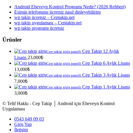
Android Ebeveyn Kontrol Programı Nedir? (2026 Rehberi)
Eşimin telefonunu ücretsiz nasıl dinleyebilirim
wp takip ücretsiz – Ceptakip.net
wp takip uygulaması – Ceptakip.net
wp takip programı ücretsiz
Ürünler
Cep Takip 12 Aylık
Cep takip giriş paneli
Lisans
23,000
₺
Cep Takip 6 Aylık Lisans
Cep takip giriş paneli
13,000
₺
Cep Takip 3 Aylık Lisans
Cep takip giriş paneli
7,000
₺
Cep Takip 1 Aylık Lisans
Cep takip giriş paneli
3,000
₺
© Telif Hakkı - Cep Takip │ Android için Ebeveyn Kontrol
Uygulaması
0543 649 09 03
Giriş Yap
İletişim