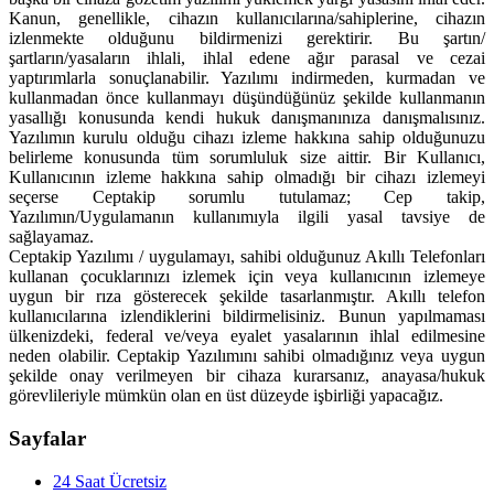
Kanun, genellikle, cihazın kullanıcılarına/sahiplerine, cihazın
izlenmekte olduğunu bildirmenizi gerektirir. Bu şartın/
şartların/yasaların ihlali, ihlal edene ağır parasal ve cezai
yaptırımlarla sonuçlanabilir. Yazılımı indirmeden, kurmadan ve
kullanmadan önce kullanmayı düşündüğünüz şekilde kullanmanın
yasallığı konusunda kendi hukuk danışmanınıza danışmalısınız.
Yazılımın kurulu olduğu cihazı izleme hakkına sahip olduğunuzu
belirleme konusunda tüm sorumluluk size aittir. Bir Kullanıcı,
Kullanıcının izleme hakkına sahip olmadığı bir cihazı izlemeyi
seçerse Ceptakip sorumlu tutulamaz; Cep takip,
Yazılımın/Uygulamanın kullanımıyla ilgili yasal tavsiye de
sağlayamaz.
Ceptakip Yazılımı / uygulamayı, sahibi olduğunuz Akıllı Telefonları
kullanan çocuklarınızı izlemek için veya kullanıcının izlemeye
uygun bir rıza gösterecek şekilde tasarlanmıştır. Akıllı telefon
kullanıcılarına izlendiklerini bildirmelisiniz. Bunun yapılmaması
ülkenizdeki, federal ve/veya eyalet yasalarının ihlal edilmesine
neden olabilir. Ceptakip Yazılımını sahibi olmadığınız veya uygun
şekilde onay verilmeyen bir cihaza kurarsanız, anayasa/hukuk
görevlileriyle mümkün olan en üst düzeyde işbirliği yapacağız.
Sayfalar
24 Saat Ücretsiz