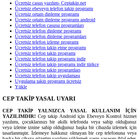
Ücretsiz casus yazılım- Ceptakip.net
Ücretsiz ebeveyn telefon takip programı
Ücretsiz ortam dinleme programı
Ücretsiz ortam dinleme programı android
Ücretsiz telefon casusu programları
Ücretsiz telefon dinleme programı
Ücretsiz telefon dinleme programları
Ücretsiz telefon izleme programı
Ücretsiz telefon takip etme programı
Ücretsiz telefon takip programı
Ücretsiz telefon takip programı indir
Ücretsiz telefon takip programı indir türkçe
Ücretsiz telefon takip programları
Ücretsiz telefon takip uygulaması
Uygulama takip programı ücretsiz
Yükle
CEP TAKİP YASAL UYARI
CEP TAKİP YALNIZCA YASAL KULLANIM İÇİN
YAZILIMDIR!
Cep takip Android için Ebeveyn Kontrol hizmet
yazılımı, çocuklarınızı bir akıllı telefonda veya sahip olduğunuz
veya izleme iznine sahip olduğunuz başka bir cihazda izlemek için
tasarlanmıştır. İzlemeye hakkınız olmayan bir cep telefonuna veya
başka bir cihaza gözetim yazılımı yüklemek yargı yasasını ihlal eder.