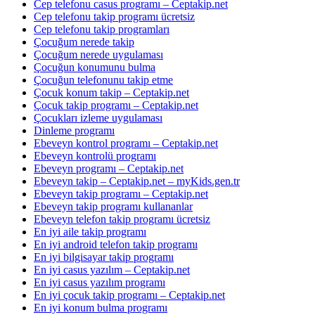
Cep telefonu casus programı – Ceptakip.net
Cep telefonu takip programı ücretsiz
Cep telefonu takip programları
Çocuğum nerede takip
Çocuğum nerede uygulaması
Çocuğun konumunu bulma
Çocuğun telefonunu takip etme
Çocuk konum takip – Ceptakip.net
Çocuk takip programı – Ceptakip.net
Çocukları izleme uygulaması
Dinleme programı
Ebeveyn kontrol programı – Ceptakip.net
Ebeveyn kontrolü programı
Ebeveyn programı – Ceptakip.net
Ebeveyn takip – Ceptakip.net – myKids.gen.tr
Ebeveyn takip programı – Ceptakip.net
Ebeveyn takip programı kullananlar
Ebeveyn telefon takip programı ücretsiz
En iyi aile takip programı
En iyi android telefon takip programı
En iyi bilgisayar takip programı
En iyi casus yazılım – Ceptakip.net
En iyi casus yazılım programı
En iyi çocuk takip programı – Ceptakip.net
En iyi konum bulma programı