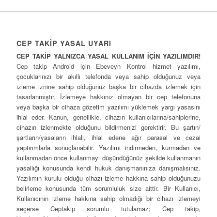
CEP TAKİP YASAL UYARI
CEP TAKİP YALNIZCA YASAL KULLANIM İÇİN YAZILIMDIR!
Cep takip Android için Ebeveyn Kontrol hizmet yazılımı,
çocuklarınızı bir akıllı telefonda veya sahip olduğunuz veya
izleme iznine sahip olduğunuz başka bir cihazda izlemek için
tasarlanmıştır. İzlemeye hakkınız olmayan bir cep telefonuna
veya başka bir cihaza gözetim yazılımı yüklemek yargı yasasını
ihlal eder. Kanun, genellikle, cihazın kullanıcılarına/sahiplerine,
cihazın izlenmekte olduğunu bildirmenizi gerektirir. Bu şartın/
şartların/yasaların ihlali, ihlal edene ağır parasal ve cezai
yaptırımlarla sonuçlanabilir. Yazılımı indirmeden, kurmadan ve
kullanmadan önce kullanmayı düşündüğünüz şekilde kullanmanın
yasallığı konusunda kendi hukuk danışmanınıza danışmalısınız.
Yazılımın kurulu olduğu cihazı izleme hakkına sahip olduğunuzu
belirleme konusunda tüm sorumluluk size aittir. Bir Kullanıcı,
Kullanıcının izleme hakkına sahip olmadığı bir cihazı izlemeyi
seçerse Ceptakip sorumlu tutulamaz; Cep takip,