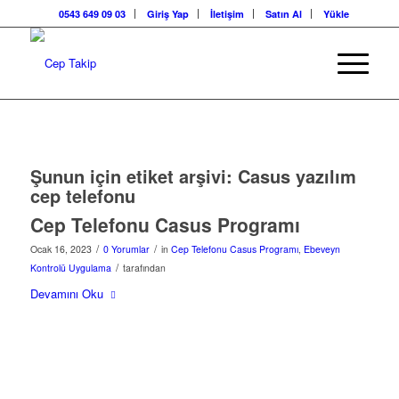
0543 649 09 03
Giriş Yap
İletişim
Satın Al
Yükle
Şunun için etiket arşivi:
Casus yazılım
cep telefonu
Cep Telefonu Casus Programı
/
/
Ocak 16, 2023
0 Yorumlar
in
Cep Telefonu Casus Programı
,
Ebeveyn
/
Kontrolü Uygulama
tarafından
Devamını Oku