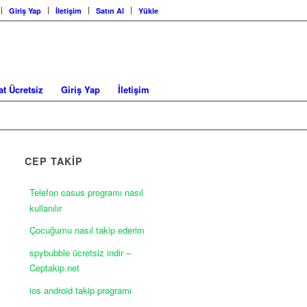
Giriş Yap
İletişim
Satın Al
Yükle
at Ücretsiz
Giriş Yap
İletişim
CEP TAKİP
Telefon casus programı nasıl
kullanılır
Çocuğumu nasıl takip ederim
spybubble ücretsiz indir –
Ceptakip.net
ios android takip programı