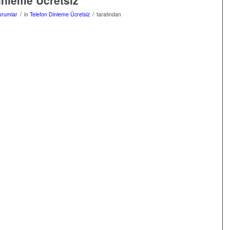
inleme Ücretsiz
/
/
orumlar
in
Telefon Dinleme Ücretsiz
tarafından