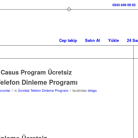
0543 649 09 03
Cep takip
Satın Al
Yükle
24 Sa
:
Casus Program Ücretsiz
Telefon Dinleme Programı
/
/
orumlar
in
Ücretsiz Telefon Dinleme Programı
tarafından
letsgo