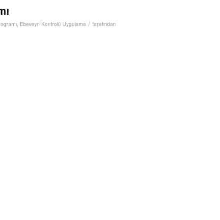
mı
/
rogramı
,
Ebeveyn Kontrolü Uygulama
tarafından