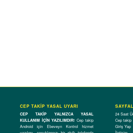
CEP TAKİP YASAL UYARI
SAYFA
CEP TAKİP YALNIZCA YASAL
24 Saat Ü
KULLANIM İÇİN YAZILIMDIR!
Cep takip
Cep takip
Android için Ebeveyn Kontrol hizmet
Giriş Yap
yazılımı, çocuklarınızı bir akıllı telefonda
İletişim