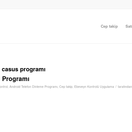
Cep takip
Sat
n casus programı
e Programı
/
ontrol
,
Android Telefon Dinleme Programı
,
Cep takip
,
Ebeveyn Kontrolü Uygulama
tarafından