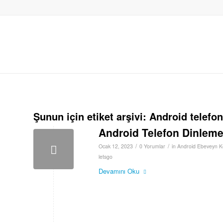
Şunun için etiket arşivi:
Android telefo
Android Telefon Dinlem
/
/
Ocak 12, 2023
0 Yorumlar
in
Android Ebeveyn K
letsgo
Devamını Oku