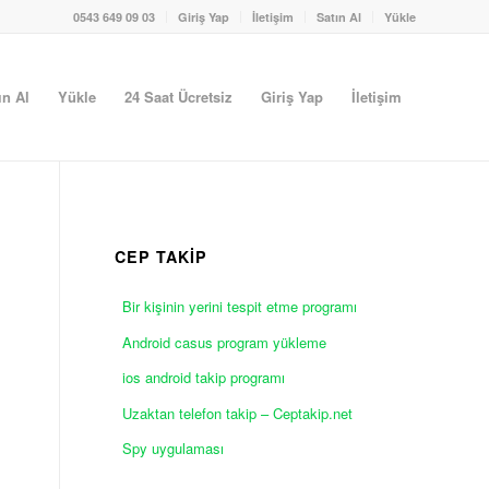
0543 649 09 03
Giriş Yap
İletişim
Satın Al
Yükle
ın Al
Yükle
24 Saat Ücretsiz
Giriş Yap
İletişim
CEP TAKİP
Bir kişinin yerini tespit etme programı
Android casus program yükleme
ios android takip programı
Uzaktan telefon takip – Ceptakip.net
Spy uygulaması