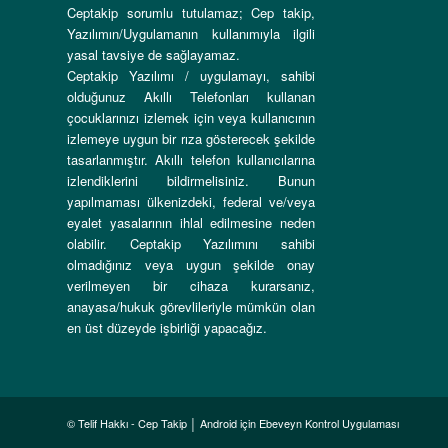
Ceptakip sorumlu tutulamaz; Cep takip,
Yazılımın/Uygulamanın kullanımıyla ilgili
yasal tavsiye de sağlayamaz.
Ceptakip Yazılımı / uygulamayı, sahibi
olduğunuz Akıllı Telefonları kullanan
çocuklarınızı izlemek için veya kullanıcının
izlemeye uygun bir rıza gösterecek şekilde
tasarlanmıştır. Akıllı telefon kullanıcılarına
izlendiklerini bildirmelisiniz. Bunun
yapılmaması ülkenizdeki, federal ve/veya
eyalet yasalarının ihlal edilmesine neden
olabilir. Ceptakip Yazılımını sahibi
olmadığınız veya uygun şekilde onay
verilmeyen bir cihaza kurarsanız,
anayasa/hukuk görevlileriyle mümkün olan
en üst düzeyde işbirliği yapacağız.
© Telif Hakkı - Cep Takip │ Android için Ebeveyn Kontrol Uygulaması