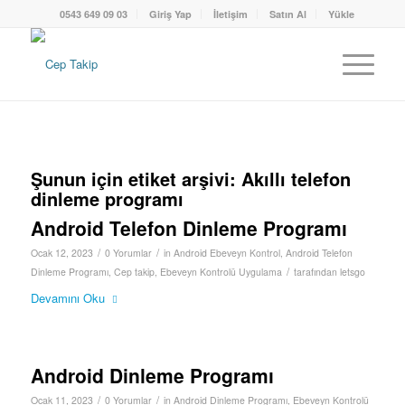
0543 649 09 03
Giriş Yap
İletişim
Satın Al
Yükle
Şunun için etiket arşivi:
Akıllı telefon
dinleme programı
Android Telefon Dinleme Programı
/
/
Ocak 12, 2023
0 Yorumlar
in
Android Ebeveyn Kontrol
,
Android Telefon
/
Dinleme Programı
,
Cep takip
,
Ebeveyn Kontrolü Uygulama
tarafından
letsgo
Devamını Oku
Android Dinleme Programı
/
/
Ocak 11, 2023
0 Yorumlar
in
Android Dinleme Programı
,
Ebeveyn Kontrolü