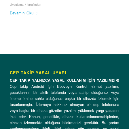
/
Uygulama
tarafından
Devamını Oku
CEP TAKİP YASAL UYARI
CEP TAKİP YALNIZCA YASAL KULLANIM İÇİN YAZILIMDIR!
Cep takip Android için Ebeveyn Kontrol hizmet yazılımı,
çocuklarınızı bir akıllı telefonda veya sahip olduğunuz veya
izleme iznine sahip olduğunuz başka bir cihazda izlemek için
tasarlanmıştır. İzlemeye hakkınız olmayan bir cep telefonuna
veya başka bir cihaza gözetim yazılımı yüklemek yargı yasasını
ihlal eder. Kanun, genellikle, cihazın kullanıcılarına/sahiplerine,
cihazın izlenmekte olduğunu bildirmenizi gerektirir. Bu şartın/
şartların/yasaların ihlali, ihlal edene ağır parasal ve cezai