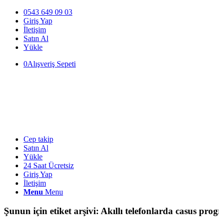
0543 649 09 03
Giriş Yap
İletişim
Satın Al
Yükle
0
Alışveriş Sepeti
Cep takip
Satın Al
Yükle
24 Saat Ücretsiz
Giriş Yap
İletişim
Menu
Menu
Şunun için etiket arşivi:
Akıllı telefonlarda casus pro