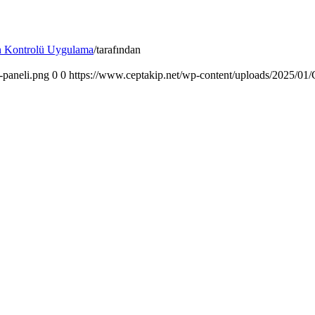
 Kontrolü Uygulama
/
tarafından
-paneli.png
0
0
https://www.ceptakip.net/wp-content/uploads/2025/01/C