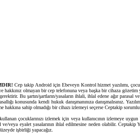
MDIR!
Cep takip Android için Ebeveyn Kontrol hizmet yazılımı, çocukl
ye hakkınız olmayan bir cep telefonuna veya başka bir cihaza gözetim y
erektirir. Bu şartın/şartların/yasaların ihlali, ihlal edene ağır parasal
allığı konusunda kendi hukuk danışmanınıza danışmalısınız. Yazılım
eme hakkına sahip olmadığı bir cihazı izlemeyi seçerse Ceptakip sorumlu
ullanan çocuklarınızı izlemek için veya kullanıcının izlemeye uygun bir 
al ve/veya eyalet yasalarının ihlal edilmesine neden olabilir. Ceptakip
üzeyde işbirliği yapacağız.