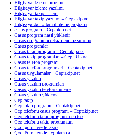
Bilgisayar izleme programi
Bilgisayar izleme yazılımı
Bilgisayar takip sistemi
Bilgisayar takip yazılımı – Ceptakip.net
Bilgisayardan ortam dinleme programı
casus program – Ceptakip.net
Casus program nasıl yüklenir
Casus programı ücretsiz deneme sürümü
Casus programlar
Casus takip programı – Ceptakip.net
Casus takip programları – Ceptakip.net
Casus telefon programı
Casus telefon programlari – Ceptakip.net
Casus uygulamalar – Ceptakip.net
Casus yazilim
Casus yazılım programları
Casus yazılım telefon dinleme
Casus yazılım yükleme
Cep takip
Cep takip programı – Ceptakip.net
Cep telefonu casus programı – Ceptakip.net
Cep telefonu takip programı ücretsiz
Cep telefonu takip programları
Çocuğum nerede takip
Çocuğum nerede uygulaması