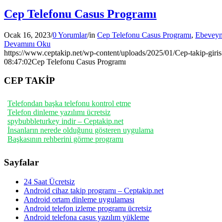
Cep Telefonu Casus Programı
Ocak 16, 2023
/
0 Yorumlar
/
in
Cep Telefonu Casus Programı
,
Ebeveyn
Devamını Oku
https://www.ceptakip.net/wp-content/uploads/2025/01/Cep-takip-giris
08:47:02
Cep Telefonu Casus Programı
CEP TAKİP
Telefondan başka telefonu kontrol etme
Telefon dinleme yazılımı ücretsiz
spybubbleturkey indir – Ceptakip.net
İnsanların nerede olduğunu gösteren uygulama
Başkasının rehberini görme programı
Sayfalar
24 Saat Ücretsiz
Android cihaz takip programı – Ceptakip.net
Android ortam dinleme uygulaması
Android telefon izleme programı ücretsiz
Android telefona casus yazılım yükleme