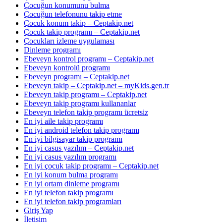
Çocuğun konumunu bulma
Çocuğun telefonunu takip etme
Çocuk konum takip – Ceptakip.net
Çocuk takip programı – Ceptakip.net
Çocukları izleme uygulaması
Dinleme programı
Ebeveyn kontrol programı – Ceptakip.net
Ebeveyn kontrolü programı
Ebeveyn programı – Ceptakip.net
Ebeveyn takip – Ceptakip.net – myKids.gen.tr
Ebeveyn takip programı – Ceptakip.net
Ebeveyn takip programı kullananlar
Ebeveyn telefon takip programı ücretsiz
En iyi aile takip programı
En iyi android telefon takip programı
En iyi bilgisayar takip programı
En iyi casus yazılım – Ceptakip.net
En iyi casus yazılım programı
En iyi çocuk takip programı – Ceptakip.net
En iyi konum bulma programı
En iyi ortam dinleme programı
En iyi telefon takip programı
En iyi telefon takip programları
Giriş Yap
İletişim