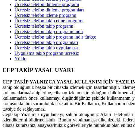
Ücretsiz telefon dinleme programı
Ücretsiz telefon dinleme programları
Ücretsiz telefon izleme programı
Ücretsiz telefon takip etme programı
Ücretsiz telefon takip programı
Ücretsiz telefon takip programı indir
Ücretsiz telefon takip programı indir türkçe
Ücretsiz telefon takip programları
Ücretsiz telefon takip uygulaması
Uygulama takip programı ücretsiz
Yükle
CEP TAKİP YASAL UYARI
CEP TAKİP YALNIZCA YASAL KULLANIM İÇİN YAZILI
sahip olduğunuz başka bir cihazda izlemek için tasarlanmıştır. İzleme
kullanıcılarına/sahiplerine, cihazın izlenmekte olduğunu bildirmenizi g
kullanmadan önce kullanmayı düşündüğünüz şekilde kullanmanın yas
konusunda tüm sorumluluk size aittir. Bir Kullanıcı, Kullanıcının izl
tavsiye de sağlayamaz.
Ceptakip Yazılımı / uygulamayı, sahibi olduğunuz Akıllı Telefonları k
izlendiklerini bildirmelisiniz. Bunun yapılmaması ülkenizdeki, feder
cihaza kurarsanız, anayasa/hukuk görevlileriyle mümkün olan en üst d