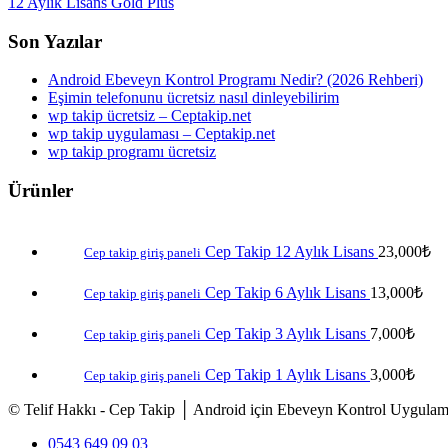
12 Aylık Lisans Gold Plus
Son Yazılar
Android Ebeveyn Kontrol Programı Nedir? (2026 Rehberi)
Eşimin telefonunu ücretsiz nasıl dinleyebilirim
wp takip ücretsiz – Ceptakip.net
wp takip uygulaması – Ceptakip.net
wp takip programı ücretsiz
Ürünler
Cep Takip 12 Aylık Lisans
23,000
₺
Cep takip giriş paneli
Cep Takip 6 Aylık Lisans
13,000
₺
Cep takip giriş paneli
Cep Takip 3 Aylık Lisans
7,000
₺
Cep takip giriş paneli
Cep Takip 1 Aylık Lisans
3,000
₺
Cep takip giriş paneli
© Telif Hakkı - Cep Takip │ Android için Ebeveyn Kontrol Uygulam
0543 649 09 03