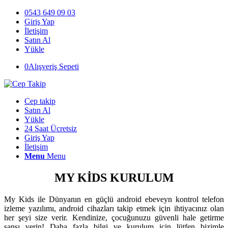
0543 649 09 03
Giriş Yap
İletişim
Satın Al
Yükle
0
Alışveriş Sepeti
Cep takip
Satın Al
Yükle
24 Saat Ücretsiz
Giriş Yap
İletişim
Menu
Menu
MY KİDS KURULUM
My Kids ile Dünyanın en güçlü android ebeveyn kontrol telefon
izleme yazılımı, android cihazları takip etmek için ihtiyacınız olan
her şeyi size verir. Kendinize, çocuğunuzu güvenli hale getirme
şansı verin! Daha fazla bilgi ve kurulum için lütfen bizimle