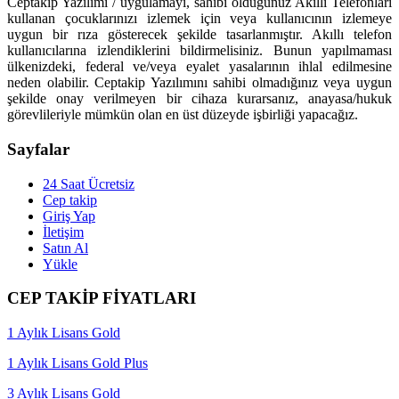
Ceptakip Yazılımı / uygulamayı, sahibi olduğunuz Akıllı Telefonları
kullanan çocuklarınızı izlemek için veya kullanıcının izlemeye
uygun bir rıza gösterecek şekilde tasarlanmıştır. Akıllı telefon
kullanıcılarına izlendiklerini bildirmelisiniz. Bunun yapılmaması
ülkenizdeki, federal ve/veya eyalet yasalarının ihlal edilmesine
neden olabilir. Ceptakip Yazılımını sahibi olmadığınız veya uygun
şekilde onay verilmeyen bir cihaza kurarsanız, anayasa/hukuk
görevlileriyle mümkün olan en üst düzeyde işbirliği yapacağız.
Sayfalar
24 Saat Ücretsiz
Cep takip
Giriş Yap
İletişim
Satın Al
Yükle
CEP TAKİP FİYATLARI
1 Aylık Lisans Gold
1 Aylık Lisans Gold Plus
3 Aylık Lisans Gold