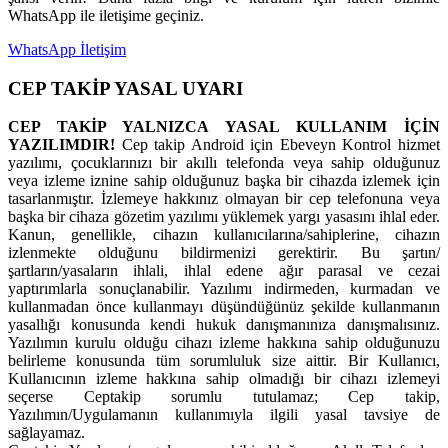
WhatsApp ile iletişime geçiniz.
WhatsApp İletişim
CEP TAKİP YASAL UYARI
CEP TAKİP YALNIZCA YASAL KULLANIM İÇİN
YAZILIMDIR!
Cep takip Android için Ebeveyn Kontrol hizmet
yazılımı, çocuklarınızı bir akıllı telefonda veya sahip olduğunuz
veya izleme iznine sahip olduğunuz başka bir cihazda izlemek için
tasarlanmıştır. İzlemeye hakkınız olmayan bir cep telefonuna veya
başka bir cihaza gözetim yazılımı yüklemek yargı yasasını ihlal eder.
Kanun, genellikle, cihazın kullanıcılarına/sahiplerine, cihazın
izlenmekte olduğunu bildirmenizi gerektirir. Bu şartın/
şartların/yasaların ihlali, ihlal edene ağır parasal ve cezai
yaptırımlarla sonuçlanabilir. Yazılımı indirmeden, kurmadan ve
kullanmadan önce kullanmayı düşündüğünüz şekilde kullanmanın
yasallığı konusunda kendi hukuk danışmanınıza danışmalısınız.
Yazılımın kurulu olduğu cihazı izleme hakkına sahip olduğunuzu
belirleme konusunda tüm sorumluluk size aittir. Bir Kullanıcı,
Kullanıcının izleme hakkına sahip olmadığı bir cihazı izlemeyi
seçerse Ceptakip sorumlu tutulamaz; Cep takip,
Yazılımın/Uygulamanın kullanımıyla ilgili yasal tavsiye de
sağlayamaz.